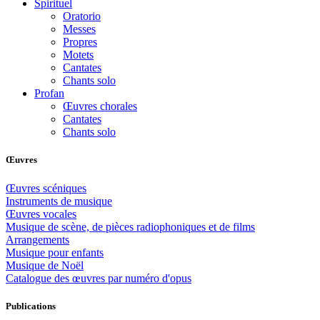
Spirituel
Oratorio
Messes
Propres
Motets
Cantates
Chants solo
Profan
Œuvres chorales
Cantates
Chants solo
Œuvres
Œuvres scéniques
Instruments de musique
Œuvres vocales
Musique de scène, de pièces radiophoniques et de films
Arrangements
Musique pour enfants
Musique de Noël
Catalogue des œuvres par numéro d'opus
Publications