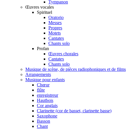
Tympanon
Œuvres vocales
Spirituel
Oratorio
Messes
Propres
Motets
Cantates
Chants solo
Profan
Œuvres chorales
Cantates
Chants solo
Musique de scène, de pièces radiophoniques et de films
Arrangements
Musique pour enfants
Chœur
flûte
enregistreur
Hautbois
Cor anglais
Clarinette (cor de basset, clarinette basse)
Saxophone
Basson
Chant