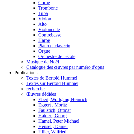
Corne
Trombone
Tuba
Violon
Alto
Violoncelle
Contrebasse
Harpe
Piano et clavecin
Orgue
Orchestre de l'école
Musique de Noël
Catalogue des œuvres par numéro d'opus
Publications
Textes de Bertold Hummel
Textes sur Bertold Hummel
recherche
Œuvres dédiées
Ebert, Wolfgang-Heinrich
Eggert , Moritz
Faulstich, Ottmar
Haider , Georg
Hamel, Peter Michael
Hensel , Daniel
Hiller, Wilfried