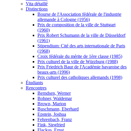
Vita détaillé
Distinctions
Bourse de l'Association fédérale de l'industrie
allemande à Cologne (1956)
Prix de composition de la ville de Stuttgart
(1960)
Prix Robert Schumann de la ville de Düsseldorf
(1961)
Stipendium: Cité des arts internationale de Paris
(1968)
Croix fédérale du mérite de 1ère classe (1985)
Prix culturel de la ville de Würzburg (1988)
Prix Friedrich Baur de l'Académie bavaroise des
beaux-arts (1996)
Prix culturel des catholiques allemands (1998)
Étudiants
Rencontres
Berndsen, Werner
Bohner, Waldemar
Brown, Marion
Buschmann, Eberhard
Epstein, Joshua
Fehrenbach, Franz
Fink, Siegfried
Flackus, Ernst