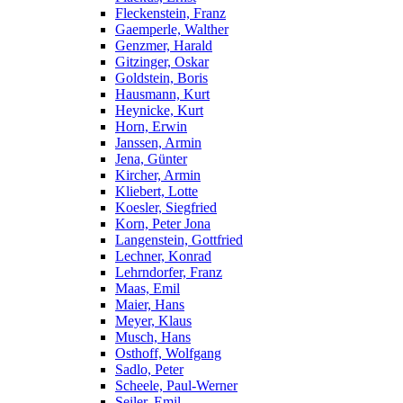
Fleckenstein, Franz
Gaemperle, Walther
Genzmer, Harald
Gitzinger, Oskar
Goldstein, Boris
Hausmann, Kurt
Heynicke, Kurt
Horn, Erwin
Janssen, Armin
Jena, Günter
Kircher, Armin
Kliebert, Lotte
Koesler, Siegfried
Korn, Peter Jona
Langenstein, Gottfried
Lechner, Konrad
Lehrndorfer, Franz
Maas, Emil
Maier, Hans
Meyer, Klaus
Musch, Hans
Osthoff, Wolfgang
Sadlo, Peter
Scheele, Paul-Werner
Seiler, Emil