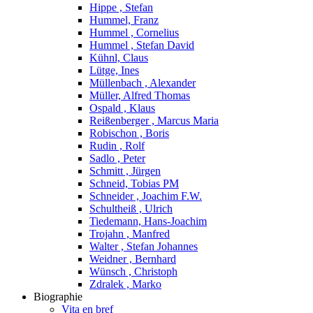
Hippe , Stefan
Hummel, Franz
Hummel , Cornelius
Hummel , Stefan David
Kühnl, Claus
Lütge, Ines
Müllenbach , Alexander
Müller, Alfred Thomas
Ospald , Klaus
Reißenberger , Marcus Maria
Robischon , Boris
Rudin , Rolf
Sadlo , Peter
Schmitt , Jürgen
Schneid, Tobias PM
Schneider , Joachim F.W.
Schultheiß , Ulrich
Tiedemann, Hans-Joachim
Trojahn , Manfred
Walter , Stefan Johannes
Weidner , Bernhard
Wünsch , Christoph
Zdralek , Marko
Biographie
Vita en bref