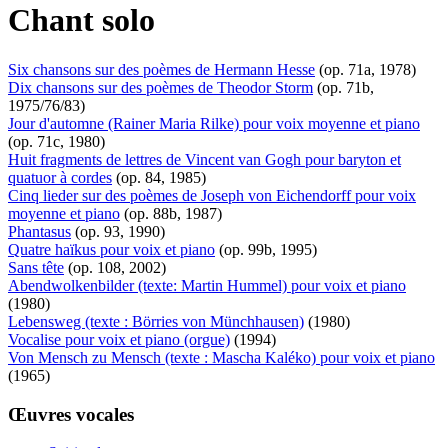
Chant solo
Six chansons sur des poèmes de Hermann Hesse
(op. 71a, 1978)
Dix chansons sur des poèmes de Theodor Storm
(op. 71b,
1975/76/83)
Jour d'automne (Rainer Maria Rilke) pour voix moyenne et piano
(op. 71c, 1980)
Huit fragments de lettres de Vincent van Gogh pour baryton et
quatuor à cordes
(op. 84, 1985)
Cinq lieder sur des poèmes de Joseph von Eichendorff pour voix
moyenne et piano
(op. 88b, 1987)
Phantasus
(op. 93, 1990)
Quatre haïkus pour voix et piano
(op. 99b, 1995)
Sans tête
(op. 108, 2002)
Abendwolkenbilder (texte: Martin Hummel) pour voix et piano
(1980)
Lebensweg (texte : Börries von Münchhausen)
(1980)
Vocalise pour voix et piano (orgue)
(1994)
Von Mensch zu Mensch (texte : Mascha Kaléko) pour voix et piano
(1965)
Œuvres vocales