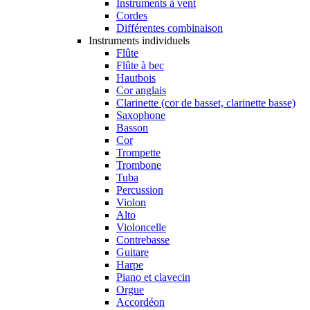
Instruments à vent
Cordes
Différentes combinaison
Instruments individuels
Flûte
Flûte à bec
Hautbois
Cor anglais
Clarinette (cor de basset, clarinette basse)
Saxophone
Basson
Cor
Trompette
Trombone
Tuba
Percussion
Violon
Alto
Violoncelle
Contrebasse
Guitare
Harpe
Piano et clavecin
Orgue
Accordéon