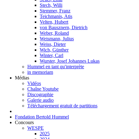
Stech, Willi
Stemmer, Franz
Teichmanis, Atis
Velten, Hubert
von Bausznern, Dietrich
Weber, Roland
Weismann, Julius
Weiss, Dieter
Wich, Günther
Winter, Carl
Wurster, Josef Johannes Lukas
Hummel en tant qu'interprète
in memoriam
Médias
Vidéos
Chaîne Youtube
Discographie
Galerie audio
Téléchargement gratuit de partitions
Fondation Bertold Hummel
Concours
WESPE
2025