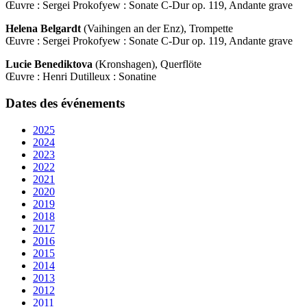
Œuvre : Sergei Prokofyew : Sonate C-Dur op. 119, Andante grave
Helena Belgardt
(Vaihingen an der Enz), Trompette
Œuvre : Sergei Prokofyew : Sonate C-Dur op. 119, Andante grave
Lucie Benediktova
(Kronshagen), Querflöte
Œuvre : Henri Dutilleux : Sonatine
Dates des événements
2025
2024
2023
2022
2021
2020
2019
2018
2017
2016
2015
2014
2013
2012
2011