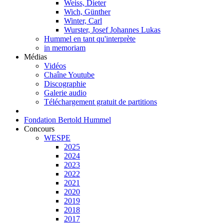
Weiss, Dieter
Wich, Günther
Winter, Carl
Wurster, Josef Johannes Lukas
Hummel en tant qu'interprète
in memoriam
Médias
Vidéos
Chaîne Youtube
Discographie
Galerie audio
Téléchargement gratuit de partitions
Fondation Bertold Hummel
Concours
WESPE
2025
2024
2023
2022
2021
2020
2019
2018
2017