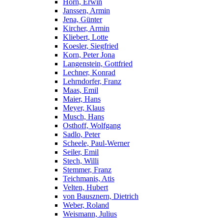
Horn, Erwin
Janssen, Armin
Jena, Günter
Kircher, Armin
Kliebert, Lotte
Koesler, Siegfried
Korn, Peter Jona
Langenstein, Gottfried
Lechner, Konrad
Lehrndorfer, Franz
Maas, Emil
Maier, Hans
Meyer, Klaus
Musch, Hans
Osthoff, Wolfgang
Sadlo, Peter
Scheele, Paul-Werner
Seiler, Emil
Stech, Willi
Stemmer, Franz
Teichmanis, Atis
Velten, Hubert
von Bausznern, Dietrich
Weber, Roland
Weismann, Julius