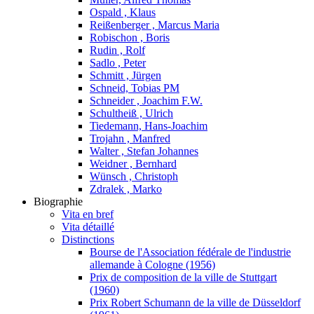
Ospald , Klaus
Reißenberger , Marcus Maria
Robischon , Boris
Rudin , Rolf
Sadlo , Peter
Schmitt , Jürgen
Schneid, Tobias PM
Schneider , Joachim F.W.
Schultheiß , Ulrich
Tiedemann, Hans-Joachim
Trojahn , Manfred
Walter , Stefan Johannes
Weidner , Bernhard
Wünsch , Christoph
Zdralek , Marko
Biographie
Vita en bref
Vita détaillé
Distinctions
Bourse de l'Association fédérale de l'industrie
allemande à Cologne (1956)
Prix de composition de la ville de Stuttgart
(1960)
Prix Robert Schumann de la ville de Düsseldorf