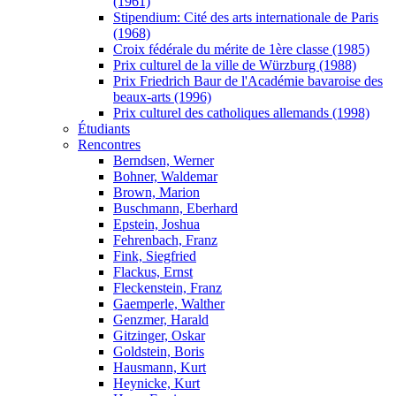
(1961)
Stipendium: Cité des arts internationale de Paris
(1968)
Croix fédérale du mérite de 1ère classe (1985)
Prix culturel de la ville de Würzburg (1988)
Prix Friedrich Baur de l'Académie bavaroise des
beaux-arts (1996)
Prix culturel des catholiques allemands (1998)
Étudiants
Rencontres
Berndsen, Werner
Bohner, Waldemar
Brown, Marion
Buschmann, Eberhard
Epstein, Joshua
Fehrenbach, Franz
Fink, Siegfried
Flackus, Ernst
Fleckenstein, Franz
Gaemperle, Walther
Genzmer, Harald
Gitzinger, Oskar
Goldstein, Boris
Hausmann, Kurt
Heynicke, Kurt