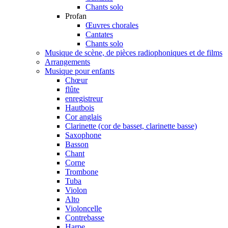
Chants solo
Profan
Œuvres chorales
Cantates
Chants solo
Musique de scène, de pièces radiophoniques et de films
Arrangements
Musique pour enfants
Chœur
flûte
enregistreur
Hautbois
Cor anglais
Clarinette (cor de basset, clarinette basse)
Saxophone
Basson
Chant
Corne
Trombone
Tuba
Violon
Alto
Violoncelle
Contrebasse
Harpe