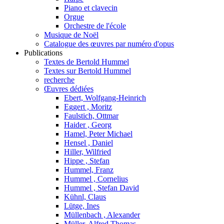
Piano et clavecin
Orgue
Orchestre de l'école
Musique de Noël
Catalogue des œuvres par numéro d'opus
Publications
Textes de Bertold Hummel
Textes sur Bertold Hummel
recherche
Œuvres dédiées
Ebert, Wolfgang-Heinrich
Eggert , Moritz
Faulstich, Ottmar
Haider , Georg
Hamel, Peter Michael
Hensel , Daniel
Hiller, Wilfried
Hippe , Stefan
Hummel, Franz
Hummel , Cornelius
Hummel , Stefan David
Kühnl, Claus
Lütge, Ines
Müllenbach , Alexander
Müller, Alfred Thomas