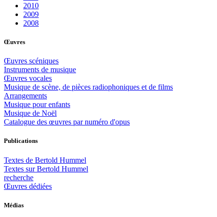
2010
2009
2008
Œuvres
Œuvres scéniques
Instruments de musique
Œuvres vocales
Musique de scène, de pièces radiophoniques et de films
Arrangements
Musique pour enfants
Musique de Noël
Catalogue des œuvres par numéro d'opus
Publications
Textes de Bertold Hummel
Textes sur Bertold Hummel
recherche
Œuvres dédiées
Médias