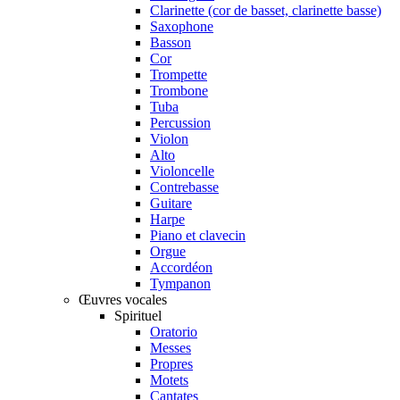
Clarinette (cor de basset, clarinette basse)
Saxophone
Basson
Cor
Trompette
Trombone
Tuba
Percussion
Violon
Alto
Violoncelle
Contrebasse
Guitare
Harpe
Piano et clavecin
Orgue
Accordéon
Tympanon
Œuvres vocales
Spirituel
Oratorio
Messes
Propres
Motets
Cantates