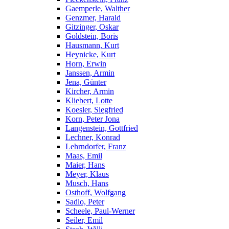
Gaemperle, Walther
Genzmer, Harald
Gitzinger, Oskar
Goldstein, Boris
Hausmann, Kurt
Heynicke, Kurt
Horn, Erwin
Janssen, Armin
Jena, Günter
Kircher, Armin
Kliebert, Lotte
Koesler, Siegfried
Korn, Peter Jona
Langenstein, Gottfried
Lechner, Konrad
Lehrndorfer, Franz
Maas, Emil
Maier, Hans
Meyer, Klaus
Musch, Hans
Osthoff, Wolfgang
Sadlo, Peter
Scheele, Paul-Werner
Seiler, Emil