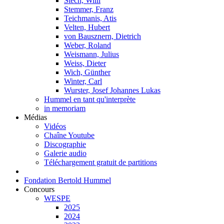
Stech, Willi
Stemmer, Franz
Teichmanis, Atis
Velten, Hubert
von Bausznern, Dietrich
Weber, Roland
Weismann, Julius
Weiss, Dieter
Wich, Günther
Winter, Carl
Wurster, Josef Johannes Lukas
Hummel en tant qu'interprète
in memoriam
Médias
Vidéos
Chaîne Youtube
Discographie
Galerie audio
Téléchargement gratuit de partitions
Fondation Bertold Hummel
Concours
WESPE
2025
2024