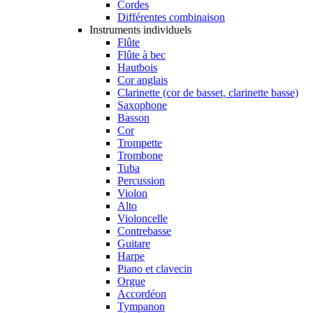
Cordes
Différentes combinaison
Instruments individuels
Flûte
Flûte à bec
Hautbois
Cor anglais
Clarinette (cor de basset, clarinette basse)
Saxophone
Basson
Cor
Trompette
Trombone
Tuba
Percussion
Violon
Alto
Violoncelle
Contrebasse
Guitare
Harpe
Piano et clavecin
Orgue
Accordéon
Tympanon