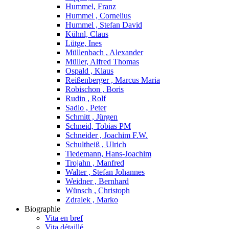
Hummel, Franz
Hummel , Cornelius
Hummel , Stefan David
Kühnl, Claus
Lütge, Ines
Müllenbach , Alexander
Müller, Alfred Thomas
Ospald , Klaus
Reißenberger , Marcus Maria
Robischon , Boris
Rudin , Rolf
Sadlo , Peter
Schmitt , Jürgen
Schneid, Tobias PM
Schneider , Joachim F.W.
Schultheiß , Ulrich
Tiedemann, Hans-Joachim
Trojahn , Manfred
Walter , Stefan Johannes
Weidner , Bernhard
Wünsch , Christoph
Zdralek , Marko
Biographie
Vita en bref
Vita détaillé