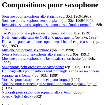
Compositions pour saxophone
Sonatine pour saxophone alto et piano
(op. 35d, 1969/1995)
Sonatine pour saxophone ténor et piano
(op. 35e, 1969/1995)
Invocationes pour saxophone soprano en si bémol et orgue
(op. 68b,
1978)
Tre Pezzi pour saxophone en mi bémol solo
(op. 81e, 1979)
Noël - une petite suite de Noël en 6 mouvements
(op. 87e, 1989)
Due a due pour saxophone soprano en si bémol et percussion
(op.
88a, 1987)
Musique pour quatre saxophones
(op. 88f, 1990)
Sonata brevis pour saxophone alto et piano
(op. 95a, 1991)
Musique pour saxophone (mi bémol/alto) et orchestre
(op. 96b,
1993)
Saxophonia pour orchestre de saxophones
(op. 103a, 1998)
Huit bagatelles pour hautbois seul (cor anglais en fa ou saxophone
soprano en si bémol)
(op. 103c, 1999)
Vocalise pour saxophone alto et piano (orgue)
(1994)
Vocalise pour clarinette (ou saxophone soprano) et piano (orgue)
(1994)
6 chorals pour saxophone soprano, alto et ténor
(2000)
Joyeux Noël à deux
(2002)