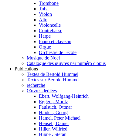
Trombone
Tuba
Violon
Alto
Violoncelle
Contrebasse
Harpe
Piano et clavecin
Orgue
Orchestre de l'école
Musique de Noël
Catalogue des œuvres par numéro d'opus
Publications
Textes de Bertold Hummel
Textes sur Bertold Hummel
recherche
Œuvres dédiées
Ebert, Wolfgang-Heinrich
Eggert , Moritz
Faulstich, Ottmar
Haider , Georg
Hamel, Peter Michael
Hensel , Daniel
Hiller, Wilfried
Hippe , Stefan