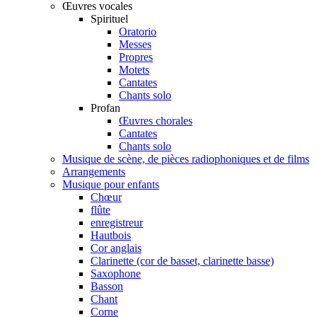
Œuvres vocales
Spirituel
Oratorio
Messes
Propres
Motets
Cantates
Chants solo
Profan
Œuvres chorales
Cantates
Chants solo
Musique de scène, de pièces radiophoniques et de films
Arrangements
Musique pour enfants
Chœur
flûte
enregistreur
Hautbois
Cor anglais
Clarinette (cor de basset, clarinette basse)
Saxophone
Basson
Chant
Corne