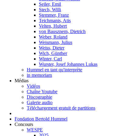
Seiler, Emil
Stech, Willi
Stemmer, Franz
Teichmanis, Atis
Velten, Hubert
von Bausznern, Dietrich
Weber, Roland
Weismann, Julius
Weiss, Dieter
Wich, Günther
Winter, Carl
Wurster, Josef Johannes Lukas
Hummel en tant qu'interprète
in memoriam
Médias
Vidéos
Chaîne Youtube
Discographie
Galerie audio
Téléchargement gratuit de partitions
Fondation Bertold Hummel
Concours
WESPE
2025