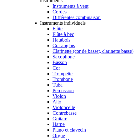
instruments
Instruments à vent
Cordes
Différentes combinaison
Instruments individuels
Flûte
Flûte à bec
Hautbois
Cor anglais
Clarinette (cor de basset, clarinette basse)
Saxophone
Basson
Cor
Trompette
Trombone
Tuba
Percussion
Violon
Alto
Violoncelle
Contrebasse
Guitare
Harpe
Piano et clavecin
Orgue