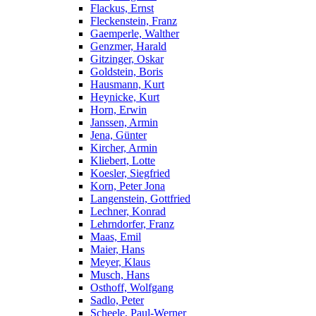
Flackus, Ernst
Fleckenstein, Franz
Gaemperle, Walther
Genzmer, Harald
Gitzinger, Oskar
Goldstein, Boris
Hausmann, Kurt
Heynicke, Kurt
Horn, Erwin
Janssen, Armin
Jena, Günter
Kircher, Armin
Kliebert, Lotte
Koesler, Siegfried
Korn, Peter Jona
Langenstein, Gottfried
Lechner, Konrad
Lehrndorfer, Franz
Maas, Emil
Maier, Hans
Meyer, Klaus
Musch, Hans
Osthoff, Wolfgang
Sadlo, Peter
Scheele, Paul-Werner