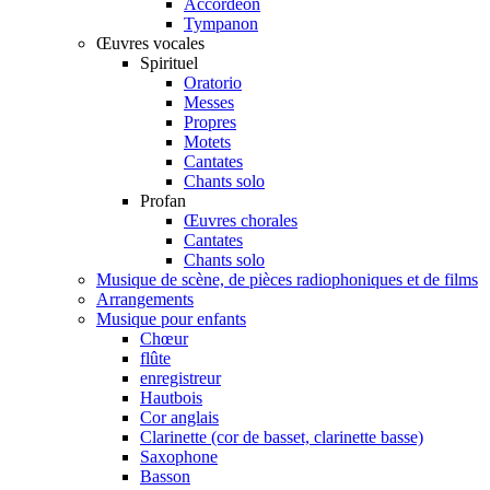
Accordéon
Tympanon
Œuvres vocales
Spirituel
Oratorio
Messes
Propres
Motets
Cantates
Chants solo
Profan
Œuvres chorales
Cantates
Chants solo
Musique de scène, de pièces radiophoniques et de films
Arrangements
Musique pour enfants
Chœur
flûte
enregistreur
Hautbois
Cor anglais
Clarinette (cor de basset, clarinette basse)
Saxophone
Basson