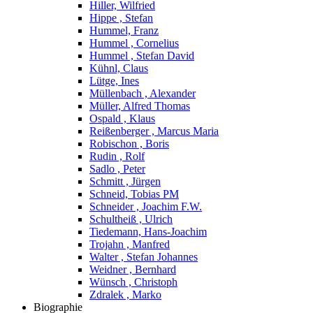
Hiller, Wilfried
Hippe , Stefan
Hummel, Franz
Hummel , Cornelius
Hummel , Stefan David
Kühnl, Claus
Lütge, Ines
Müllenbach , Alexander
Müller, Alfred Thomas
Ospald , Klaus
Reißenberger , Marcus Maria
Robischon , Boris
Rudin , Rolf
Sadlo , Peter
Schmitt , Jürgen
Schneid, Tobias PM
Schneider , Joachim F.W.
Schultheiß , Ulrich
Tiedemann, Hans-Joachim
Trojahn , Manfred
Walter , Stefan Johannes
Weidner , Bernhard
Wünsch , Christoph
Zdralek , Marko
Biographie