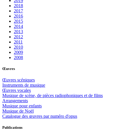
2019
2018
2017
2016
2015
2014
2013
2012
2011
2010
2009
2008
Œuvres
Œuvres scéniques
Instruments de musique
Œuvres vocales
Musique de scène, de pièces radiophoniques et de films
Arrangements
Musique pour enfants
Musique de Noël
Catalogue des œuvres par numéro d'opus
Publications