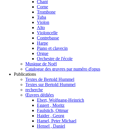
Chant
Corne
Trombone
Tuba
Violon
Alto
Violoncelle
Contrebasse
Harpe
Piano et clavecin
Orgue
Orchestre de l'école
Musique de Noël
Catalogue des œuvres par numéro d'opus
Publications
Textes de Bertold Hummel
Textes sur Bertold Hummel
recherche
Œuvres dédiées
Ebert, Wolfgang-Heinrich
Eggert , Moritz
Faulstich, Ottmar
Haider , Georg
Hamel, Peter Michael
Hensel , Daniel