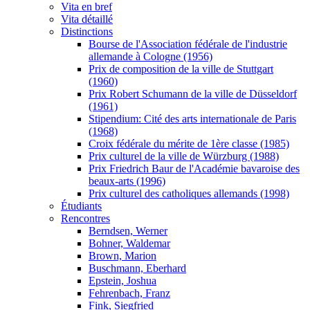
Vita en bref
Vita détaillé
Distinctions
Bourse de l'Association fédérale de l'industrie
allemande à Cologne (1956)
Prix de composition de la ville de Stuttgart
(1960)
Prix Robert Schumann de la ville de Düsseldorf
(1961)
Stipendium: Cité des arts internationale de Paris
(1968)
Croix fédérale du mérite de 1ère classe (1985)
Prix culturel de la ville de Würzburg (1988)
Prix Friedrich Baur de l'Académie bavaroise des
beaux-arts (1996)
Prix culturel des catholiques allemands (1998)
Étudiants
Rencontres
Berndsen, Werner
Bohner, Waldemar
Brown, Marion
Buschmann, Eberhard
Epstein, Joshua
Fehrenbach, Franz
Fink, Siegfried