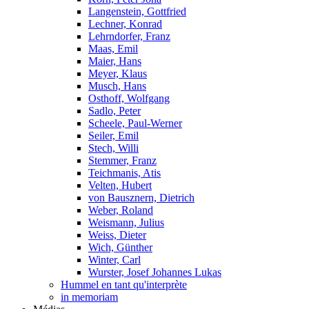
Langenstein, Gottfried
Lechner, Konrad
Lehrndorfer, Franz
Maas, Emil
Maier, Hans
Meyer, Klaus
Musch, Hans
Osthoff, Wolfgang
Sadlo, Peter
Scheele, Paul-Werner
Seiler, Emil
Stech, Willi
Stemmer, Franz
Teichmanis, Atis
Velten, Hubert
von Bausznern, Dietrich
Weber, Roland
Weismann, Julius
Weiss, Dieter
Wich, Günther
Winter, Carl
Wurster, Josef Johannes Lukas
Hummel en tant qu'interprète
in memoriam