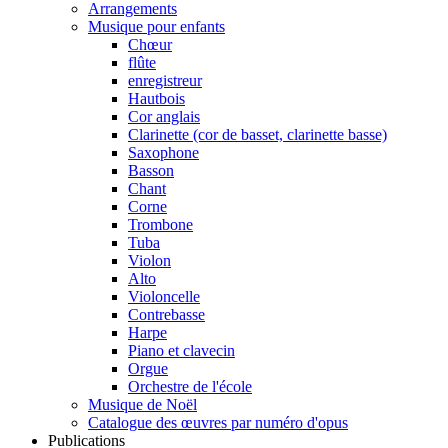
Arrangements
Musique pour enfants
Chœur
flûte
enregistreur
Hautbois
Cor anglais
Clarinette (cor de basset, clarinette basse)
Saxophone
Basson
Chant
Corne
Trombone
Tuba
Violon
Alto
Violoncelle
Contrebasse
Harpe
Piano et clavecin
Orgue
Orchestre de l'école
Musique de Noël
Catalogue des œuvres par numéro d'opus
Publications