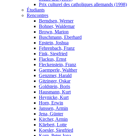
Prix culturel des catholiques allemands (1998)
Étudiants
Rencontres
Berndsen, Werner
Bohner, Waldemar
Brown, Marion
Buschmann, Eberhard
Epstein, Joshua
Fehrenbach, Franz
Fink, Siegfried
Flackus, Ernst
Fleckenstein, Franz
Gaemperle, Walther
Genzmer, Harald
Gitzinger, Oskar
Goldstein, Boris
Hausmann, Kurt
Heynicke, Kurt
Horn, Erwin
Janssen, Armin
Jena, Günter
Kircher, Armin
Kliebert, Lotte
Koesler, Siegfried
Korn, Peter Jona