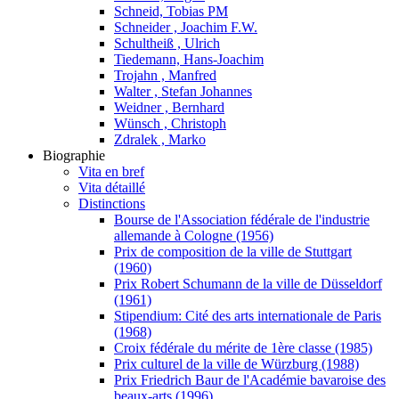
Schneid, Tobias PM
Schneider , Joachim F.W.
Schultheiß , Ulrich
Tiedemann, Hans-Joachim
Trojahn , Manfred
Walter , Stefan Johannes
Weidner , Bernhard
Wünsch , Christoph
Zdralek , Marko
Biographie
Vita en bref
Vita détaillé
Distinctions
Bourse de l'Association fédérale de l'industrie
allemande à Cologne (1956)
Prix de composition de la ville de Stuttgart
(1960)
Prix Robert Schumann de la ville de Düsseldorf
(1961)
Stipendium: Cité des arts internationale de Paris
(1968)
Croix fédérale du mérite de 1ère classe (1985)
Prix culturel de la ville de Würzburg (1988)
Prix Friedrich Baur de l'Académie bavaroise des
beaux-arts (1996)