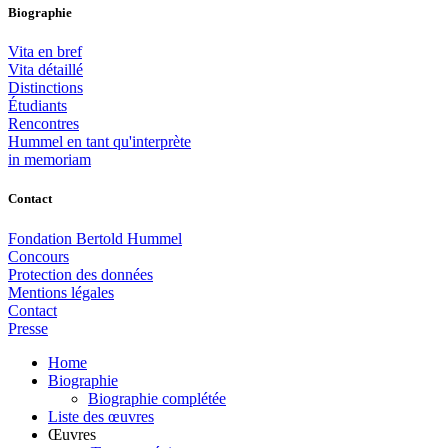
Biographie
Vita en bref
Vita détaillé
Distinctions
Étudiants
Rencontres
Hummel en tant qu'interprète
in memoriam
Contact
Fondation Bertold Hummel
Concours
Protection des données
Mentions légales
Contact
Presse
Home
Biographie
Biographie complétée
Liste des œuvres
Œuvres