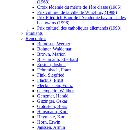
(1968)
Croix fédérale du mérite de 1ère classe (1985)
Prix culturel de la ville de Würzburg (1988)
Prix Friedrich Baur de l'Académie bavaroise des
beaux-arts (1996)
Prix culturel des catholiques allemands (1998)
Étudiants
Rencontres
Berndsen, Werner
Bohner, Waldemar
Brown, Marion
Buschmann, Eberhard
Epstein, Joshua
Fehrenbach, Franz
Fink, Siegfried
Flackus, Ernst
Fleckenstein, Franz
Gaemperle, Walther
Genzmer, Harald
Gitzinger, Oskar
Goldstein, Boris
Hausmann, Kurt
Heynicke, Kurt
Horn, Erwin
Janssen, Armin