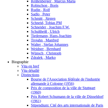
Reißenberger , Marcus Maria
Robischon , Boris
Rudin , Rolf
Sadlo , Peter
Schmitt , Jürgen
Schneid, Tobias PM
Schneider , Joachim F.W.
Schultheiß , Ulrich
Tiedemann, Hans-Joachim
Trojahn , Manfred
Walter , Stefan Johannes
Weidner , Bernhard
Wünsch , Christoph
Zdralek , Marko
Biographie
Vita en bref
Vita détaillé
Distinctions
Bourse de l'Association fédérale de l'industrie
allemande à Cologne (1956)
Prix de composition de la ville de Stuttgart
(1960)
Prix Robert Schumann de la ville de Düsseldorf
(1961)
Stipendium: Cité des arts internationale de Paris