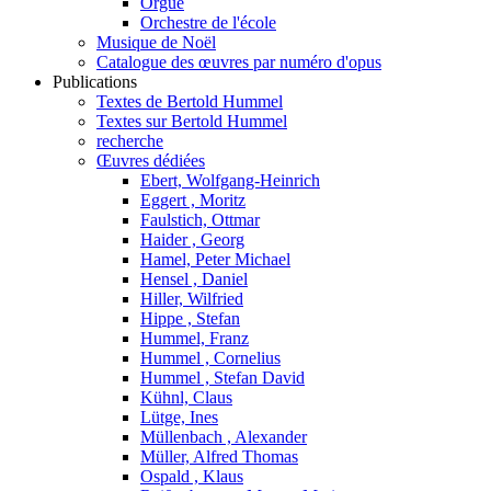
Orgue
Orchestre de l'école
Musique de Noël
Catalogue des œuvres par numéro d'opus
Publications
Textes de Bertold Hummel
Textes sur Bertold Hummel
recherche
Œuvres dédiées
Ebert, Wolfgang-Heinrich
Eggert , Moritz
Faulstich, Ottmar
Haider , Georg
Hamel, Peter Michael
Hensel , Daniel
Hiller, Wilfried
Hippe , Stefan
Hummel, Franz
Hummel , Cornelius
Hummel , Stefan David
Kühnl, Claus
Lütge, Ines
Müllenbach , Alexander
Müller, Alfred Thomas
Ospald , Klaus