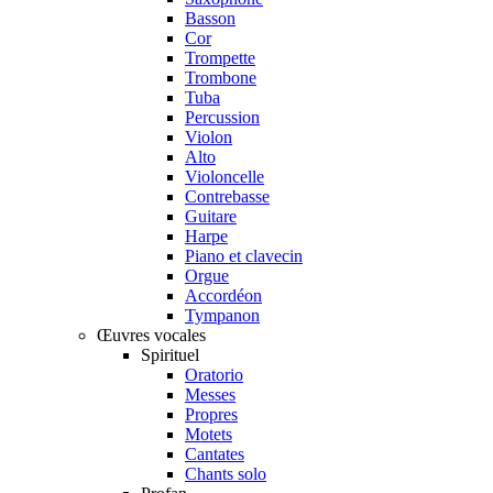
Basson
Cor
Trompette
Trombone
Tuba
Percussion
Violon
Alto
Violoncelle
Contrebasse
Guitare
Harpe
Piano et clavecin
Orgue
Accordéon
Tympanon
Œuvres vocales
Spirituel
Oratorio
Messes
Propres
Motets
Cantates
Chants solo