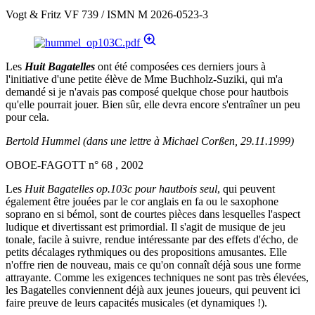
Vogt & Fritz VF 739 / ISMN M 2026-0523-3
Les
Huit Bagatelles
ont été composées ces derniers jours à
l'initiative d'une petite élève de Mme Buchholz-Suziki, qui m'a
demandé si je n'avais pas composé quelque chose pour hautbois
qu'elle pourrait jouer. Bien sûr, elle devra encore s'entraîner un peu
pour cela.
Bertold Hummel
(dans une lettre à Michael Corßen, 29.11.1999)
OBOE-FAGOTT n° 68 , 2002
Les
Huit Bagatelles op.103c pour hautbois seul
, qui peuvent
également être jouées par le cor anglais en fa ou le saxophone
soprano en si bémol, sont de courtes pièces dans lesquelles l'aspect
ludique et divertissant est primordial. Il s'agit de musique de jeu
tonale, facile à suivre, rendue intéressante par des effets d'écho, de
petits décalages rythmiques ou des propositions amusantes. Elle
n'offre rien de nouveau, mais ce qu'on connaît déjà sous une forme
attrayante. Comme les exigences techniques ne sont pas très élevées,
les Bagatelles conviennent déjà aux jeunes joueurs, qui peuvent ici
faire preuve de leurs capacités musicales (et dynamiques !).