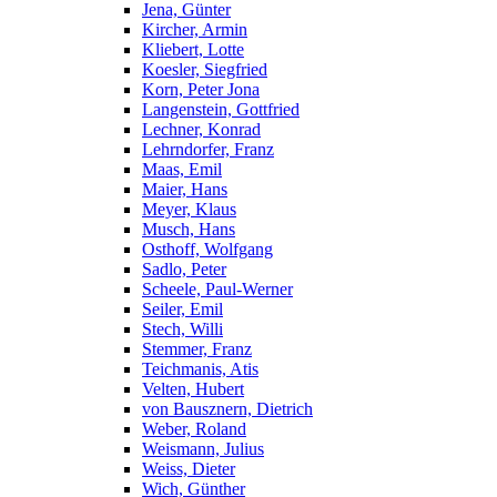
Jena, Günter
Kircher, Armin
Kliebert, Lotte
Koesler, Siegfried
Korn, Peter Jona
Langenstein, Gottfried
Lechner, Konrad
Lehrndorfer, Franz
Maas, Emil
Maier, Hans
Meyer, Klaus
Musch, Hans
Osthoff, Wolfgang
Sadlo, Peter
Scheele, Paul-Werner
Seiler, Emil
Stech, Willi
Stemmer, Franz
Teichmanis, Atis
Velten, Hubert
von Bausznern, Dietrich
Weber, Roland
Weismann, Julius
Weiss, Dieter
Wich, Günther