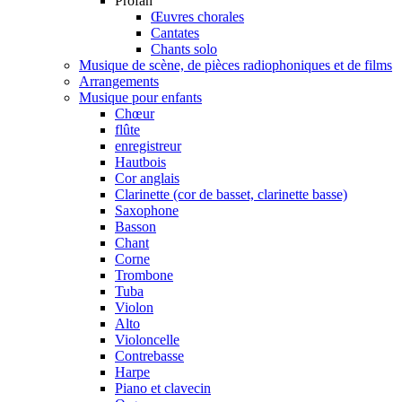
Profan
Œuvres chorales
Cantates
Chants solo
Musique de scène, de pièces radiophoniques et de films
Arrangements
Musique pour enfants
Chœur
flûte
enregistreur
Hautbois
Cor anglais
Clarinette (cor de basset, clarinette basse)
Saxophone
Basson
Chant
Corne
Trombone
Tuba
Violon
Alto
Violoncelle
Contrebasse
Harpe
Piano et clavecin