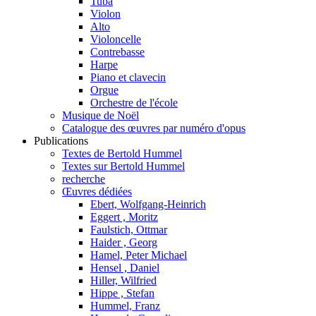
Tuba
Violon
Alto
Violoncelle
Contrebasse
Harpe
Piano et clavecin
Orgue
Orchestre de l'école
Musique de Noël
Catalogue des œuvres par numéro d'opus
Publications
Textes de Bertold Hummel
Textes sur Bertold Hummel
recherche
Œuvres dédiées
Ebert, Wolfgang-Heinrich
Eggert , Moritz
Faulstich, Ottmar
Haider , Georg
Hamel, Peter Michael
Hensel , Daniel
Hiller, Wilfried
Hippe , Stefan
Hummel, Franz