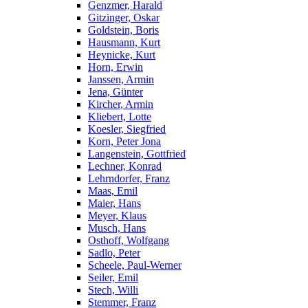
Genzmer, Harald
Gitzinger, Oskar
Goldstein, Boris
Hausmann, Kurt
Heynicke, Kurt
Horn, Erwin
Janssen, Armin
Jena, Günter
Kircher, Armin
Kliebert, Lotte
Koesler, Siegfried
Korn, Peter Jona
Langenstein, Gottfried
Lechner, Konrad
Lehrndorfer, Franz
Maas, Emil
Maier, Hans
Meyer, Klaus
Musch, Hans
Osthoff, Wolfgang
Sadlo, Peter
Scheele, Paul-Werner
Seiler, Emil
Stech, Willi
Stemmer, Franz