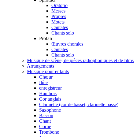
Oratorio
Messes
Propres
Motets
Cantates
Chants solo
Profan
Œuvres chorales
Cantates
Chants solo
Musique de scène, de pièces radiophoniques et de films
Arrangements
Musique pour enfants
Chœur
flûte
enregistreur
Hautbois
Cor anglais
Clarinette (cor de basset, clarinette basse)
Saxophone
Basson
Chant
Corne
Trombone