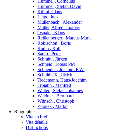
Hummel , Cornelius
Hummel , Stefan David
Kühnl, Claus
Lütge, Ines
Müllenbach , Alexander
Müller, Alfred Thomas
Ospald , Klaus
Reißenberger , Marcus Maria
Robischon , Boris
Rudin , Rolf
Sadlo , Peter
Schmitt , Jürgen
Schneid, Tobias PM
Schneider , Joachim F.W.
Schultheiß , Ulrich
Tiedemann, Hans-Joachim
Trojahn , Manfred
Walter , Stefan Johannes
Weidner , Bernhard
Wünsch , Christoph
Zdralek , Marko
Biographie
Vita en bref
Vita détaillé
Distinctions