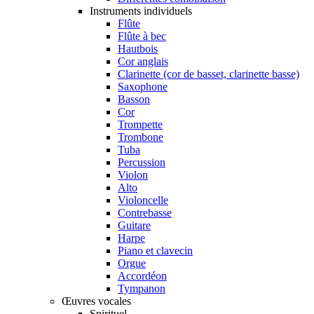
Instruments individuels
Flûte
Flûte à bec
Hautbois
Cor anglais
Clarinette (cor de basset, clarinette basse)
Saxophone
Basson
Cor
Trompette
Trombone
Tuba
Percussion
Violon
Alto
Violoncelle
Contrebasse
Guitare
Harpe
Piano et clavecin
Orgue
Accordéon
Tympanon
Œuvres vocales
Spirituel