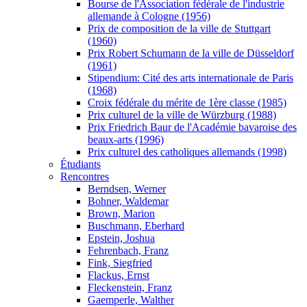
Bourse de l'Association fédérale de l'industrie
allemande à Cologne (1956)
Prix de composition de la ville de Stuttgart
(1960)
Prix Robert Schumann de la ville de Düsseldorf
(1961)
Stipendium: Cité des arts internationale de Paris
(1968)
Croix fédérale du mérite de 1ère classe (1985)
Prix culturel de la ville de Würzburg (1988)
Prix Friedrich Baur de l'Académie bavaroise des
beaux-arts (1996)
Prix culturel des catholiques allemands (1998)
Étudiants
Rencontres
Berndsen, Werner
Bohner, Waldemar
Brown, Marion
Buschmann, Eberhard
Epstein, Joshua
Fehrenbach, Franz
Fink, Siegfried
Flackus, Ernst
Fleckenstein, Franz
Gaemperle, Walther