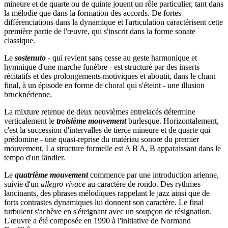
mineure et de quarte ou de quinte jouent un rôle particulier, tant dans
la mélodie que dans la formation des accords. De fortes
différenciations dans la dynamique et l'articulation caractérisent cette
première partie de l'œuvre, qui s'inscrit dans la forme sonate
classique.
Le
sostenuto
- qui revient sans cesse au geste harmonique et
hymnique d'une marche funèbre - est structuré par des inserts
récitatifs et des prolongements motiviques et aboutit, dans le chant
final, à un épisode en forme de choral qui s'éteint - une illusion
brucknérienne.
La mixture retenue de deux neuvièmes entrelacés détermine
verticalement le
troisième mouvement
burlesque. Horizontalement,
c'est la succession d'intervalles de tierce mineure et de quarte qui
prédomine - une quasi-reprise du matériau sonore du premier
mouvement. La structure formelle est A B A, B apparaissant dans le
tempo d'un ländler.
Le
quatrième mouvement
commence par une introduction arienne,
suivie d'un
allegro vivace
au caractère de rondo. Des rythmes
lancinants, des phrases mélodiques rappelant le jazz ainsi que de
forts contrastes dynamiques lui donnent son caractère. Le final
turbulent s'achève en s'éteignant avec un soupçon de résignation.
L'œuvre a été composée en 1990 à l'initiative de Normand