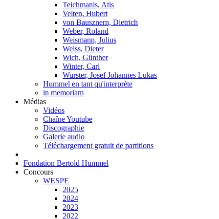
Teichmanis, Atis
Velten, Hubert
von Bausznern, Dietrich
Weber, Roland
Weismann, Julius
Weiss, Dieter
Wich, Günther
Winter, Carl
Wurster, Josef Johannes Lukas
Hummel en tant qu'interprète
in memoriam
Médias
Vidéos
Chaîne Youtube
Discographie
Galerie audio
Téléchargement gratuit de partitions
Fondation Bertold Hummel
Concours
WESPE
2025
2024
2023
2022