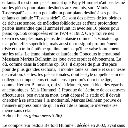
enfants. Il n'est donc pas étonnant que Papy Hummel n'ait pas lésiné
sur les pièces pour piano destinées aux enfants, sur "Mimis
Tastenspaß" et sur un petit album pour piano destiné à ses petits-
enfants et intitulé "Tastenspiele". Ce sont des pièces de jeu pleines
de richesse sonore, de mélodies folkloriques et d'une profondeur
parfois inattendue que Hummel réunit ici avec ses 10 pièces pour
piano op. 56b composées entre 1974 et 1982. On y trouve des
exercices simples mais pleins de fantaisie comme l'"Ostinato", qui
n'a qu'un effet superficiel, mais aussi un rossignol profondément
triste et un train fantôme qui tinte moins qu'il ne valse lourdement
sur les rails. Le jeune pianiste et lauréat du Concours international
Messiaen Markus Bellheim les joue avec esprit et dévouement. Là
où, comme dans la Sonatine op. 56a, il dispose de plus d'espace
pour de plus grandes sections, il montre toute sa liberté et sa richesse
de création. Certes, les pièces tonales, dont le style rappelle celui de
collègues compositeurs et praticiens à peu près du même âge,
comme Herbert Baumann, qui vit à Munich, sont à bien des égards
anachroniques. Mais Hummel, à l'époque de l'écriture de ces œuvres
affectueuses, peu avant sa mort, avait dépassé le stade où il devait
chercher à se rattacher à la modernité. Markus Bellheim prouve de
manière impressionnante qu'il a écrit de la musique merveilleuse
même sans cela.
Helmut Peters
(piano news 5-06)
Le compositeur badois Bertold Hummel, décédé en 2002, avait sans