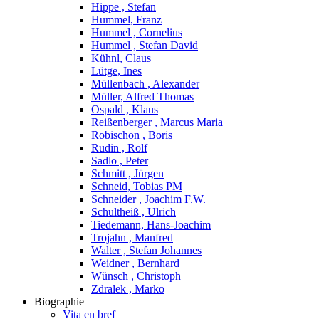
Hippe , Stefan
Hummel, Franz
Hummel , Cornelius
Hummel , Stefan David
Kühnl, Claus
Lütge, Ines
Müllenbach , Alexander
Müller, Alfred Thomas
Ospald , Klaus
Reißenberger , Marcus Maria
Robischon , Boris
Rudin , Rolf
Sadlo , Peter
Schmitt , Jürgen
Schneid, Tobias PM
Schneider , Joachim F.W.
Schultheiß , Ulrich
Tiedemann, Hans-Joachim
Trojahn , Manfred
Walter , Stefan Johannes
Weidner , Bernhard
Wünsch , Christoph
Zdralek , Marko
Biographie
Vita en bref