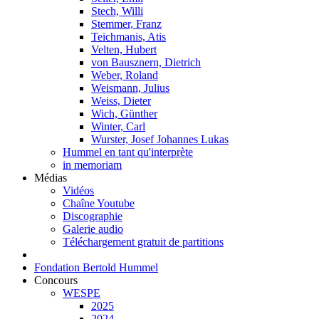
Stech, Willi
Stemmer, Franz
Teichmanis, Atis
Velten, Hubert
von Bausznern, Dietrich
Weber, Roland
Weismann, Julius
Weiss, Dieter
Wich, Günther
Winter, Carl
Wurster, Josef Johannes Lukas
Hummel en tant qu'interprète
in memoriam
Médias
Vidéos
Chaîne Youtube
Discographie
Galerie audio
Téléchargement gratuit de partitions
Fondation Bertold Hummel
Concours
WESPE
2025
2024