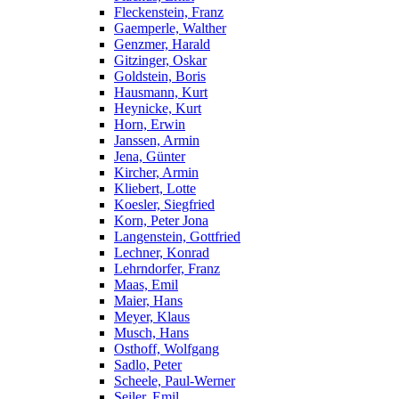
Fleckenstein, Franz
Gaemperle, Walther
Genzmer, Harald
Gitzinger, Oskar
Goldstein, Boris
Hausmann, Kurt
Heynicke, Kurt
Horn, Erwin
Janssen, Armin
Jena, Günter
Kircher, Armin
Kliebert, Lotte
Koesler, Siegfried
Korn, Peter Jona
Langenstein, Gottfried
Lechner, Konrad
Lehrndorfer, Franz
Maas, Emil
Maier, Hans
Meyer, Klaus
Musch, Hans
Osthoff, Wolfgang
Sadlo, Peter
Scheele, Paul-Werner
Seiler, Emil