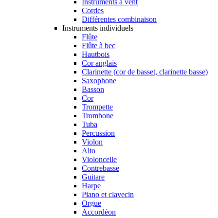
Instruments à vent
Cordes
Différentes combinaison
Instruments individuels
Flûte
Flûte à bec
Hautbois
Cor anglais
Clarinette (cor de basset, clarinette basse)
Saxophone
Basson
Cor
Trompette
Trombone
Tuba
Percussion
Violon
Alto
Violoncelle
Contrebasse
Guitare
Harpe
Piano et clavecin
Orgue
Accordéon