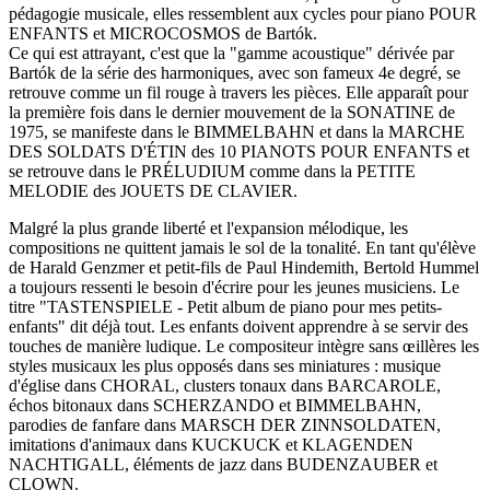
pédagogie musicale, elles ressemblent aux cycles pour piano POUR
ENFANTS et MICROCOSMOS de Bartók.
Ce qui est attrayant, c'est que la "gamme acoustique" dérivée par
Bartók de la série des harmoniques, avec son fameux 4e degré, se
retrouve comme un fil rouge à travers les pièces. Elle apparaît pour
la première fois dans le dernier mouvement de la SONATINE de
1975, se manifeste dans le BIMMELBAHN et dans la MARCHE
DES SOLDATS D'ÉTIN des 10 PIANOTS POUR ENFANTS et
se retrouve dans le PRÉLUDIUM comme dans la PETITE
MELODIE des JOUETS DE CLAVIER.
Malgré la plus grande liberté et l'expansion mélodique, les
compositions ne quittent jamais le sol de la tonalité. En tant qu'élève
de Harald Genzmer et petit-fils de Paul Hindemith, Bertold Hummel
a toujours ressenti le besoin d'écrire pour les jeunes musiciens. Le
titre "TASTENSPIELE - Petit album de piano pour mes petits-
enfants" dit déjà tout. Les enfants doivent apprendre à se servir des
touches de manière ludique. Le compositeur intègre sans œillères les
styles musicaux les plus opposés dans ses miniatures : musique
d'église dans CHORAL, clusters tonaux dans BARCAROLE,
échos bitonaux dans SCHERZANDO et BIMMELBAHN,
parodies de fanfare dans MARSCH DER ZINNSOLDATEN,
imitations d'animaux dans KUCKUCK et KLAGENDEN
NACHTIGALL, éléments de jazz dans BUDENZAUBER et
CLOWN.