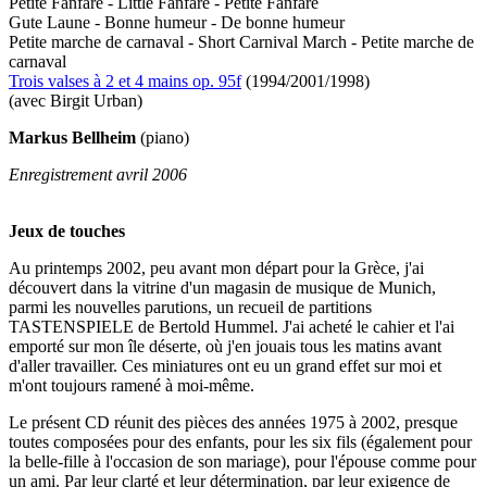
Petite Fanfare - Little Fanfare - Petite Fanfare
Gute Laune - Bonne humeur - De bonne humeur
Petite marche de carnaval - Short Carnival March - Petite marche de
carnaval
Trois valses à 2 et 4 mains op. 95f
(1994/2001/1998)
(avec Birgit Urban)
Markus Bellheim
(piano)
Enregistrement avril 2006
Jeux de touches
Au printemps 2002, peu avant mon départ pour la Grèce, j'ai
découvert dans la vitrine d'un magasin de musique de Munich,
parmi les nouvelles parutions, un recueil de partitions
TASTENSPIELE de Bertold Hummel. J'ai acheté le cahier et l'ai
emporté sur mon île déserte, où j'en jouais tous les matins avant
d'aller travailler. Ces miniatures ont eu un grand effet sur moi et
m'ont toujours ramené à moi-même.
Le présent CD réunit des pièces des années 1975 à 2002, presque
toutes composées pour des enfants, pour les six fils (également pour
la belle-fille à l'occasion de son mariage), pour l'épouse comme pour
un ami. Par leur clarté et leur détermination, par leur exigence de