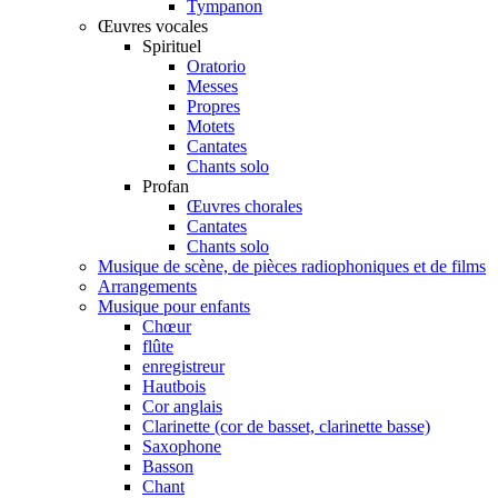
Tympanon
Œuvres vocales
Spirituel
Oratorio
Messes
Propres
Motets
Cantates
Chants solo
Profan
Œuvres chorales
Cantates
Chants solo
Musique de scène, de pièces radiophoniques et de films
Arrangements
Musique pour enfants
Chœur
flûte
enregistreur
Hautbois
Cor anglais
Clarinette (cor de basset, clarinette basse)
Saxophone
Basson
Chant