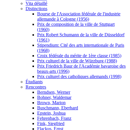
Vita détaillé
Distinctions
Bourse de l'Association fédérale de l'industrie
allemande à Cologne (1956)
Prix de composition de la ville de Stuttgart
(1960)
Prix Robert Schumann de la ville de Düsseldorf
(1961)
Stipendium: Cité des arts internationale de Paris
(1968)
Croix fédérale du mérite de 1ère classe (1985)
Prix culturel de la ville de Würzburg (1988)
Prix Friedrich Baur de l'Académie bavaroise des
beaux-arts (1996)
Prix culturel des catholiques allemands (1998)
Étudiants
Rencontres
Berndsen, Werner
Bohner, Waldemar
Brown, Marion
Buschmann, Eberhard
Epstein, Joshua
Fehrenbach, Franz
Fink, Siegfried
Flackus, Ernst