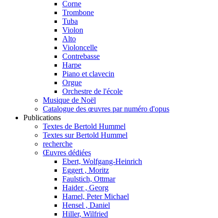
Corne
Trombone
Tuba
Violon
Alto
Violoncelle
Contrebasse
Harpe
Piano et clavecin
Orgue
Orchestre de l'école
Musique de Noël
Catalogue des œuvres par numéro d'opus
Publications
Textes de Bertold Hummel
Textes sur Bertold Hummel
recherche
Œuvres dédiées
Ebert, Wolfgang-Heinrich
Eggert , Moritz
Faulstich, Ottmar
Haider , Georg
Hamel, Peter Michael
Hensel , Daniel
Hiller, Wilfried