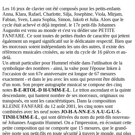
Les 16 jeux de clavier ont été composés pour les petits-enfants
Anna, Klara, Rafael, Charlotte, Silja, Josephine, Viola, Mirjam,
Fabian, Sven, Laura Sophia, Simon, Jakob et Julia. Alors que le
cycle était achevé et déjà imprimé, le 17e petit-fils Johannes
Augustin est venu au monde et s'est vu dédier une PETITE
FANFARE. Ce sont toutes de petites études de caractère qui jettent
également un regard significatif sur le dédicataire respectif. Bien que
les morceaux soient indépendants les uns des autres, il existe des
références musicales croisées, au sein du cycle de 16 pièces et au-
delà.
Un attrait particulier pour Hummel réside dans l'utilisation de la
symbolique des nombres - ainsi, la valse pour l'épouse Inken à
l'occasion de son 67e anniversaire est longue de 67 mesures
exactement - et dans le jeu avec les sons qui peuvent être déduits
d'un nom. Son propre autographe musical se compose des cinq
notes
B-E-RTOL-D
H-UMM-E-L
. Le triton ascendant et la quinte
descendante, qui hantent nombre de ses morceaux, originaux ou
transposés, en sont les caractéristiques. Dans la composition
KLEINE FANFARE du 12 août 2001, les cinq notes sont
combinées avec les neuf notes
JO-H-A-NN-E-S
A-U-G-U-S-
TIN
H-UMM-E-L
, qui sont dérivées du nom du petit-fils nouveau-
né Johannes Augustin Hummel. On a l'impression, en écoutant cette
petite composition qui ne comporte que 15 mesures, que le grand-
père porte son petit-fils en toute sécurité à travers le monde, qui plus