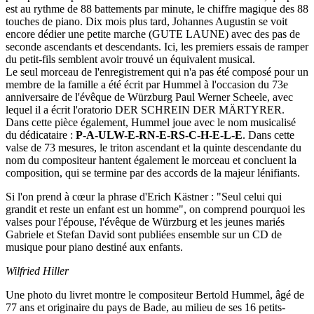
est au rythme de 88 battements par minute, le chiffre magique des 88
touches de piano. Dix mois plus tard, Johannes Augustin se voit
encore dédier une petite marche (GUTE LAUNE) avec des pas de
seconde ascendants et descendants. Ici, les premiers essais de ramper
du petit-fils semblent avoir trouvé un équivalent musical.
Le seul morceau de l'enregistrement qui n'a pas été composé pour un
membre de la famille a été écrit par Hummel à l'occasion du 73e
anniversaire de l'évêque de Würzburg Paul Werner Scheele, avec
lequel il a écrit l'oratorio DER SCHREIN DER MÄRTYRER.
Dans cette pièce également, Hummel joue avec le nom musicalisé
du dédicataire :
P-A-UL
W-E-RN-E-R
S-C-H-E-L-E
. Dans cette
valse de 73 mesures, le triton ascendant et la quinte descendante du
nom du compositeur hantent également le morceau et concluent la
composition, qui se termine par des accords de la majeur lénifiants.
Si l'on prend à cœur la phrase d'Erich Kästner : "Seul celui qui
grandit et reste un enfant est un homme", on comprend pourquoi les
valses pour l'épouse, l'évêque de Würzburg et les jeunes mariés
Gabriele et Stefan David sont publiées ensemble sur un CD de
musique pour piano destiné aux enfants.
Wilfried Hiller
Une photo du livret montre le compositeur Bertold Hummel, âgé de
77 ans et originaire du pays de Bade, au milieu de ses 16 petits-