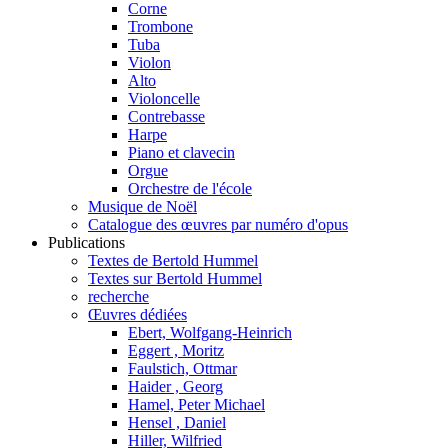
Corne
Trombone
Tuba
Violon
Alto
Violoncelle
Contrebasse
Harpe
Piano et clavecin
Orgue
Orchestre de l'école
Musique de Noël
Catalogue des œuvres par numéro d'opus
Publications
Textes de Bertold Hummel
Textes sur Bertold Hummel
recherche
Œuvres dédiées
Ebert, Wolfgang-Heinrich
Eggert , Moritz
Faulstich, Ottmar
Haider , Georg
Hamel, Peter Michael
Hensel , Daniel
Hiller, Wilfried