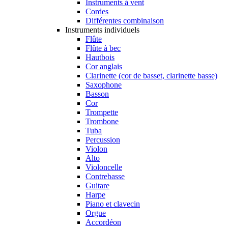
Instruments à vent
Cordes
Différentes combinaison
Instruments individuels
Flûte
Flûte à bec
Hautbois
Cor anglais
Clarinette (cor de basset, clarinette basse)
Saxophone
Basson
Cor
Trompette
Trombone
Tuba
Percussion
Violon
Alto
Violoncelle
Contrebasse
Guitare
Harpe
Piano et clavecin
Orgue
Accordéon