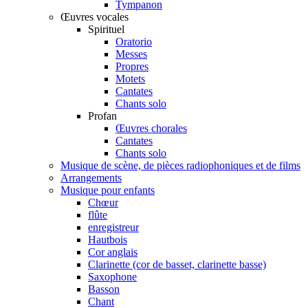
Tympanon
Œuvres vocales
Spirituel
Oratorio
Messes
Propres
Motets
Cantates
Chants solo
Profan
Œuvres chorales
Cantates
Chants solo
Musique de scène, de pièces radiophoniques et de films
Arrangements
Musique pour enfants
Chœur
flûte
enregistreur
Hautbois
Cor anglais
Clarinette (cor de basset, clarinette basse)
Saxophone
Basson
Chant