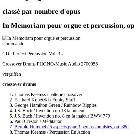
classé par nombre d'opus
In Memoriam pour orgue et percussion, op
Commande
CD : Perfect Percussion Vol. 3 -
Crossover Drums PHONO-Music Audio 2700056
vergriffen !
crossover drums
Thomas Keemss / batterie crossover
Eckhard Kopetzki / Funky Stuff
George Hamilton Green / Rainbow Ripples
J.S. Bach / Invention no 13 la mineur
J.S. Bach / Invention no. 8 en fa majeur BWV 779
Paul Creston / Méditation
Bertold Hummel / 5 aspects pour 3 percussionnistes, op. 88d
Thomas Keemss / Percussion En Action