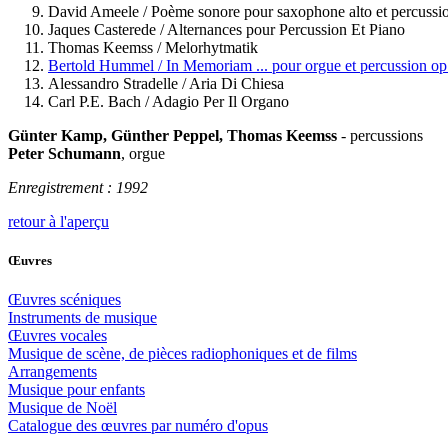
David Ameele / Poème sonore pour saxophone alto et percussi
Jaques Casterede / Alternances pour Percussion Et Piano
Thomas Keemss / Melorhytmatik
Bertold Hummel / In Memoriam ... pour orgue et percussion op
Alessandro Stradelle / Aria Di Chiesa
Carl P.E. Bach / Adagio Per Il Organo
Günter Kamp, Günther Peppel, Thomas Keemss
- percussions
Peter Schumann
, orgue
Enregistrement : 1992
retour à l'aperçu
Œuvres
Œuvres scéniques
Instruments de musique
Œuvres vocales
Musique de scène, de pièces radiophoniques et de films
Arrangements
Musique pour enfants
Musique de Noël
Catalogue des œuvres par numéro d'opus