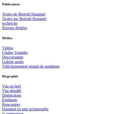
Publications
Textes de Bertold Hummel
Textes sur Bertold Hummel
recherche
Œuvres dédiées
Médias
Vidéos
Chaîne Youtube
Discographie
Galerie audio
Téléchargement gratuit de partitions
Biographie
Vita en bref
Vita détaillé
Distinctions
Étudiants
Rencontres
Hummel en tant qu'interprète
in memoriam