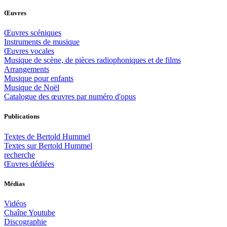
Œuvres
Œuvres scéniques
Instruments de musique
Œuvres vocales
Musique de scène, de pièces radiophoniques et de films
Arrangements
Musique pour enfants
Musique de Noël
Catalogue des œuvres par numéro d'opus
Publications
Textes de Bertold Hummel
Textes sur Bertold Hummel
recherche
Œuvres dédiées
Médias
Vidéos
Chaîne Youtube
Discographie