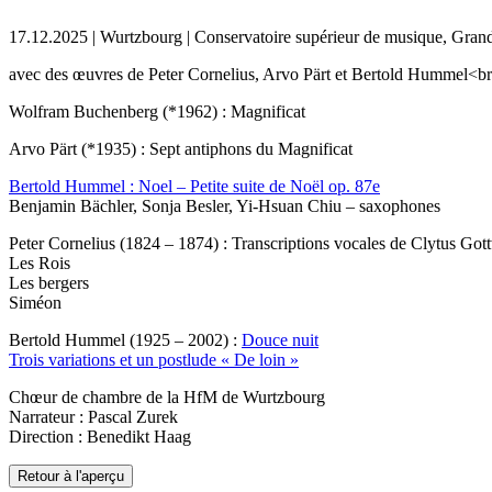
17.12.2025 | Wurtzbourg | Conservatoire supérieur de musique, Grand
avec des œuvres de Peter Cornelius, Arvo Pärt et Bertold Hummel<
Wolfram Buchenberg (*1962) : Magnificat
Arvo Pärt (*1935) : Sept antiphons du Magnificat
Bertold Hummel : Noel – Petite suite de Noël op. 87e
Benjamin Bächler, Sonja Besler, Yi-Hsuan Chiu – saxophones
Peter Cornelius (1824 – 1874) : Transcriptions vocales de Clytus Go
Les Rois
Les bergers
Siméon
Bertold Hummel (1925 – 2002) :
Douce nuit
Trois variations et un postlude « De loin »
Chœur de chambre de la HfM de Wurtzbourg
Narrateur : Pascal Zurek
Direction : Benedikt Haag
Retour à l'aperçu