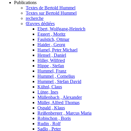
Publications
Textes de Bertold Hummel
Textes sur Bertold Hummel
recherche
Œuvres dédiées
Ebert, Wolfgang-Heinrich
Eggert , Moritz
Faulstich, Ottmar
Haider , Georg
Hamel, Peter Michael
Hensel , Daniel
Hiller, Wilfried
Hippe , Stefan
Hummel, Franz
Hummel , Cornelius
Hummel , Stefan David
Kühnl, Claus
Lütge, Ines
Müllenbach , Alexander
Müller, Alfred Thomas
Ospald , Klaus
Reißenberger , Marcus Maria
Robischon , Boris
Rudin , Rolf
Sadlo , Peter