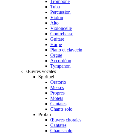
Trombone
Tuba
Percussion
Violon
Alto
Violoncelle
Contrebasse
Guitare
Harpe
Piano et clavecin
Orgue
Accordéon
Tympanon
Œuvres vocales
Spirituel
Oratorio
Messes
Propres
Motets
Cantates
Chants solo
Profan
Œuvres chorales
Cantates
Chants solo