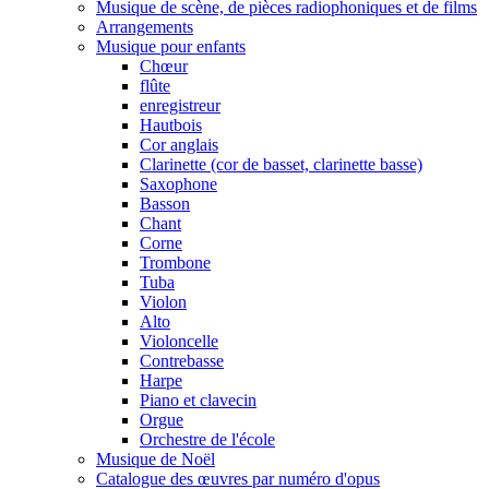
Musique de scène, de pièces radiophoniques et de films
Arrangements
Musique pour enfants
Chœur
flûte
enregistreur
Hautbois
Cor anglais
Clarinette (cor de basset, clarinette basse)
Saxophone
Basson
Chant
Corne
Trombone
Tuba
Violon
Alto
Violoncelle
Contrebasse
Harpe
Piano et clavecin
Orgue
Orchestre de l'école
Musique de Noël
Catalogue des œuvres par numéro d'opus