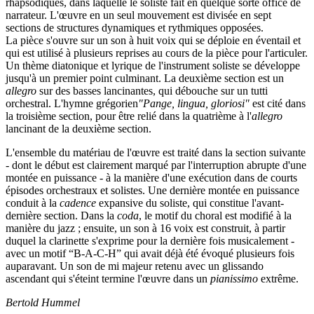
rhapsodiques, dans laquelle le soliste fait en quelque sorte office de
narrateur. L'œuvre en un seul mouvement est divisée en sept
sections de structures dynamiques et rythmiques opposées.
La pièce s'ouvre sur un son à huit voix qui se déploie en éventail et
qui est utilisé à plusieurs reprises au cours de la pièce pour l'articuler.
Un thème diatonique et lyrique de l'instrument soliste se développe
jusqu'à un premier point culminant. La deuxième section est un
allegro
sur des basses lancinantes, qui débouche sur un tutti
orchestral. L'hymne grégorien
"Pange, lingua, gloriosi"
est cité dans
la troisième section, pour être relié dans la quatrième à l'
allegro
lancinant de la deuxième section.
L'ensemble du matériau de l'œuvre est traité dans la section suivante
- dont le début est clairement marqué par l'interruption abrupte d'une
montée en puissance - à la manière d'une exécution dans de courts
épisodes orchestraux et solistes. Une dernière montée en puissance
conduit à la
cadence
expansive du soliste, qui constitue l'avant-
dernière section. Dans la
coda
, le motif du choral est modifié à la
manière du jazz ; ensuite, un son à 16 voix est construit, à partir
duquel la clarinette s'exprime pour la dernière fois musicalement -
avec un motif “B-A-C-H” qui avait déjà été évoqué plusieurs fois
auparavant. Un son de mi majeur retenu avec un glissando
ascendant qui s'éteint termine l'œuvre dans un
pianissimo
extrême.
Bertold Hummel