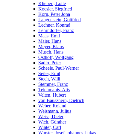
Kliebert, Lotte
Koesler, Siegfried
Korn, Peter Jona
Langenstein, Gottfried
Lechner, Konrad
Lehrndorfer, Franz
Maas, Emil
Maier, Hans
Meyer, Klaus
Musch, Hans
Osthoff, Wolfgang
Sadlo, Peter
Scheele, Paul-Werner
Seiler, Emil
Stech, Willi
Stemmer, Franz
Teichmanis, Atis
Velten, Hubert
von Bausznern, Dietrich
Weber, Roland
Weismann, Julius
Weiss, Dieter
Wich, Günther
Winter, Carl
Wurster, Josef Johannes Lukas