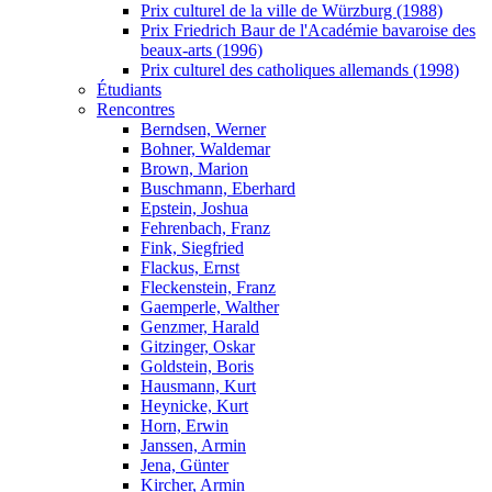
Prix culturel de la ville de Würzburg (1988)
Prix Friedrich Baur de l'Académie bavaroise des
beaux-arts (1996)
Prix culturel des catholiques allemands (1998)
Étudiants
Rencontres
Berndsen, Werner
Bohner, Waldemar
Brown, Marion
Buschmann, Eberhard
Epstein, Joshua
Fehrenbach, Franz
Fink, Siegfried
Flackus, Ernst
Fleckenstein, Franz
Gaemperle, Walther
Genzmer, Harald
Gitzinger, Oskar
Goldstein, Boris
Hausmann, Kurt
Heynicke, Kurt
Horn, Erwin
Janssen, Armin
Jena, Günter
Kircher, Armin