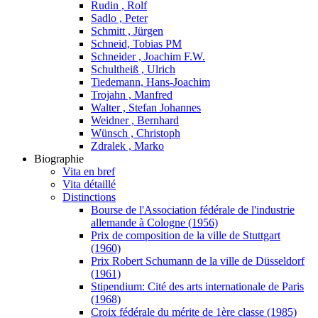
Rudin , Rolf
Sadlo , Peter
Schmitt , Jürgen
Schneid, Tobias PM
Schneider , Joachim F.W.
Schultheiß , Ulrich
Tiedemann, Hans-Joachim
Trojahn , Manfred
Walter , Stefan Johannes
Weidner , Bernhard
Wünsch , Christoph
Zdralek , Marko
Biographie
Vita en bref
Vita détaillé
Distinctions
Bourse de l'Association fédérale de l'industrie
allemande à Cologne (1956)
Prix de composition de la ville de Stuttgart
(1960)
Prix Robert Schumann de la ville de Düsseldorf
(1961)
Stipendium: Cité des arts internationale de Paris
(1968)
Croix fédérale du mérite de 1ère classe (1985)