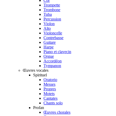
Cor
Trompette
Trombone
Tuba
Percussion
Violon
Alto
Violoncelle
Contrebasse
Guitare
Harpe
Piano et clavecin
Orgue
Accordéon
Tympanon
Œuvres vocales
Spirituel
Oratorio
Messes
Propres
Motets
Cantates
Chants solo
Profan
Œuvres chorales