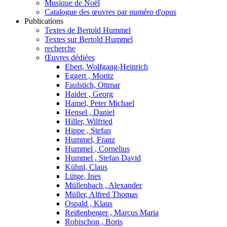
Musique de Noël
Catalogue des œuvres par numéro d'opus
Publications
Textes de Bertold Hummel
Textes sur Bertold Hummel
recherche
Œuvres dédiées
Ebert, Wolfgang-Heinrich
Eggert , Moritz
Faulstich, Ottmar
Haider , Georg
Hamel, Peter Michael
Hensel , Daniel
Hiller, Wilfried
Hippe , Stefan
Hummel, Franz
Hummel , Cornelius
Hummel , Stefan David
Kühnl, Claus
Lütge, Ines
Müllenbach , Alexander
Müller, Alfred Thomas
Ospald , Klaus
Reißenberger , Marcus Maria
Robischon , Boris