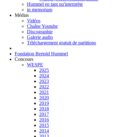
Hummel en tant qu'interprète
in memoriam
Médias
Vidéos
Chaîne Youtube
Discographie
Galerie audio
Téléchargement gratuit de partitions
Fondation Bertold Hummel
Concours
WESPE
2025
2024
2023
2022
2021
2020
2019
2018
2017
2016
2015
2014
2013