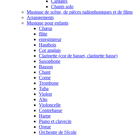
Cantates
Chants solo
Musique de scène, de pièces radiophoniques et de films
Arrangements
Musique pour enfants
Chœur
flûte
enregistreur
Hautbois
Cor anglais
Clarinette (cor de basset, clarinette basse)
Saxophone
Basson
Chant
Corne
Trombone
Tuba
Violon
Alto
Violoncelle
Contrebasse
Harpe
Piano et clavecin
Orgue
Orchestre de l'école