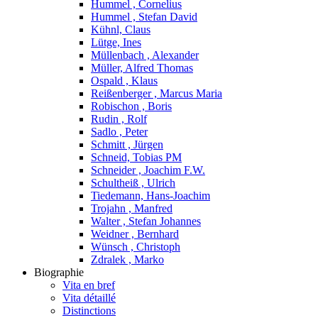
Hummel , Cornelius
Hummel , Stefan David
Kühnl, Claus
Lütge, Ines
Müllenbach , Alexander
Müller, Alfred Thomas
Ospald , Klaus
Reißenberger , Marcus Maria
Robischon , Boris
Rudin , Rolf
Sadlo , Peter
Schmitt , Jürgen
Schneid, Tobias PM
Schneider , Joachim F.W.
Schultheiß , Ulrich
Tiedemann, Hans-Joachim
Trojahn , Manfred
Walter , Stefan Johannes
Weidner , Bernhard
Wünsch , Christoph
Zdralek , Marko
Biographie
Vita en bref
Vita détaillé
Distinctions