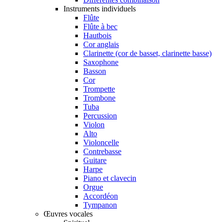
Instruments individuels
Flûte
Flûte à bec
Hautbois
Cor anglais
Clarinette (cor de basset, clarinette basse)
Saxophone
Basson
Cor
Trompette
Trombone
Tuba
Percussion
Violon
Alto
Violoncelle
Contrebasse
Guitare
Harpe
Piano et clavecin
Orgue
Accordéon
Tympanon
Œuvres vocales