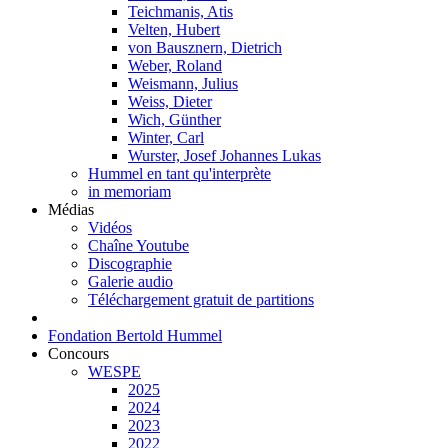
Teichmanis, Atis
Velten, Hubert
von Bausznern, Dietrich
Weber, Roland
Weismann, Julius
Weiss, Dieter
Wich, Günther
Winter, Carl
Wurster, Josef Johannes Lukas
Hummel en tant qu'interprète
in memoriam
Médias
Vidéos
Chaîne Youtube
Discographie
Galerie audio
Téléchargement gratuit de partitions
Fondation Bertold Hummel
Concours
WESPE
2025
2024
2023
2022