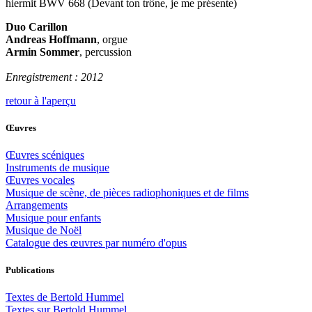
hiermit BWV 668 (Devant ton trône, je me présente)
Duo Carillon
Andreas Hoffmann
, orgue
Armin Sommer
, percussion
Enregistrement : 2012
retour à l'aperçu
Œuvres
Œuvres scéniques
Instruments de musique
Œuvres vocales
Musique de scène, de pièces radiophoniques et de films
Arrangements
Musique pour enfants
Musique de Noël
Catalogue des œuvres par numéro d'opus
Publications
Textes de Bertold Hummel
Textes sur Bertold Hummel