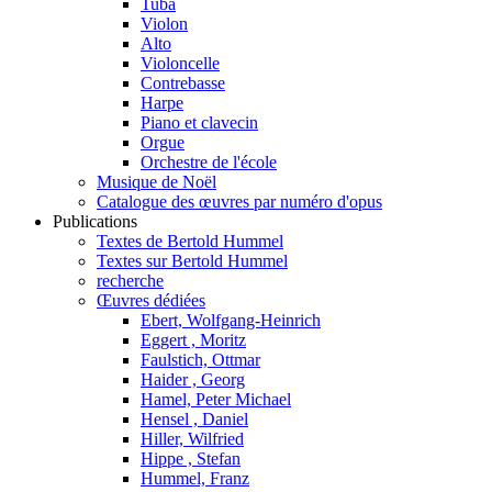
Tuba
Violon
Alto
Violoncelle
Contrebasse
Harpe
Piano et clavecin
Orgue
Orchestre de l'école
Musique de Noël
Catalogue des œuvres par numéro d'opus
Publications
Textes de Bertold Hummel
Textes sur Bertold Hummel
recherche
Œuvres dédiées
Ebert, Wolfgang-Heinrich
Eggert , Moritz
Faulstich, Ottmar
Haider , Georg
Hamel, Peter Michael
Hensel , Daniel
Hiller, Wilfried
Hippe , Stefan
Hummel, Franz