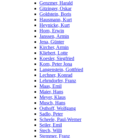
Genzmer, Harald
Gitzinger, Oskar
Goldstein, Boris
Hausmann, Kurt
Heynicke, Kurt
Horn, Erwin
Janssen, Armin
Jena, Günter
Kircher, Armin
Kliebert, Lotte
Koesler, Siegfried
Korn, Peter Jona
Langenstein, Gottfried
Lechner, Konrad
Lehrndorfer, Franz
Maas, Emil
Maier, Hans
Meyer, Klaus
Musch, Hans
Osthoff, Wolfgang
Sadlo, Peter
Scheele, Paul-Werner
Seiler, Emil
Stech, Willi
Stemmer, Franz