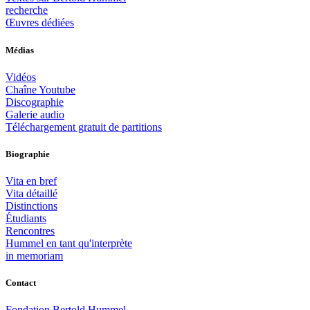
recherche
Œuvres dédiées
Médias
Vidéos
Chaîne Youtube
Discographie
Galerie audio
Téléchargement gratuit de partitions
Biographie
Vita en bref
Vita détaillé
Distinctions
Étudiants
Rencontres
Hummel en tant qu'interprète
in memoriam
Contact
Fondation Bertold Hummel