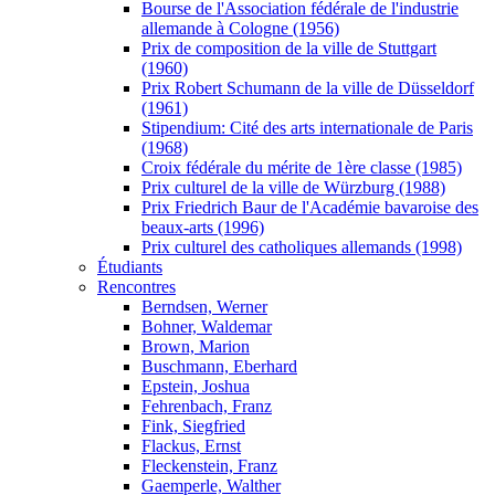
Bourse de l'Association fédérale de l'industrie
allemande à Cologne (1956)
Prix de composition de la ville de Stuttgart
(1960)
Prix Robert Schumann de la ville de Düsseldorf
(1961)
Stipendium: Cité des arts internationale de Paris
(1968)
Croix fédérale du mérite de 1ère classe (1985)
Prix culturel de la ville de Würzburg (1988)
Prix Friedrich Baur de l'Académie bavaroise des
beaux-arts (1996)
Prix culturel des catholiques allemands (1998)
Étudiants
Rencontres
Berndsen, Werner
Bohner, Waldemar
Brown, Marion
Buschmann, Eberhard
Epstein, Joshua
Fehrenbach, Franz
Fink, Siegfried
Flackus, Ernst
Fleckenstein, Franz
Gaemperle, Walther