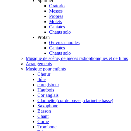
Spirituel
Oratorio
Messes
Propres
Motets
Cantates
Chants solo
Profan
Œuvres chorales
Cantates
Chants solo
Musique de scène, de pièces radiophoniques et de films
Arrangements
Musique pour enfants
Chœur
flûte
enregistreur
Hautbois
Cor anglais
Clarinette (cor de basset, clarinette basse)
Saxophone
Basson
Chant
Corne
Trombone