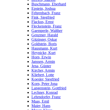
Buschmann, Eberhard
Epstein, Joshua
Fehrenbach, Franz
Fink, Siegfried
Flackus, Ernst
Fleckenstein, Franz
Gaemperle, Walther
Genzmer, Harald
Gitzinger, Oskar
Goldstein, Boris
Hausmann, Kurt
Heynicke, Kurt
Horn, Erwin
Janssen, Armin
Jena, Günter
Kircher, Armin
Kliebert, Lotte
Koesler, Siegfried
Korn, Peter Jona
Langenstein, Gottfried
Lechner, Konrad
Lehrndorfer, Franz
Maas, Emil
Maier, Hans