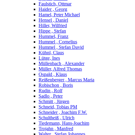
Faulstich, Ottmar
Haider , Georg
Hamel, Peter Michael
Hensel , Daniel
Hiller, Wilfried
Hippe , Stefan
Hummel, Franz
Hummel , Cornelius
Hummel , Stefan David
Kühnl, Claus
Lütge, Ines
Müllenbach , Alexander
Müller, Alfred Thomas
Ospald , Klaus
Reißenberger , Marcus Maria
Robischon , Boris
Rudin , Rolf
Sadlo , Peter
Schmitt , Jürgen
Schneid, Tobias PM
Schneider , Joachim F.W.
Schultheiß , Ulrich
Tiedemann, Hans-Joachim
Trojahn , Manfred
Walter , Stefan Johannes