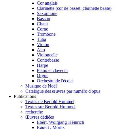
Cor anglais
Clarinette (cor de basset, clarinette basse)
Saxophone
Basson
Chant
Corne
Trombone
Tuba
Violon
Alto
Violoncelle
Contrebasse
Harpe
Piano et clavecin
Orgue
Orchestre de l'école
Musique de Noël
Catalogue des œuvres par numéro d'opus
Publications
Textes de Bertold Hummel
Textes sur Bertold Hummel
recherche
Œuvres dédiées
Ebert, Wolfgang-Heinrich
Eggert , Moritz