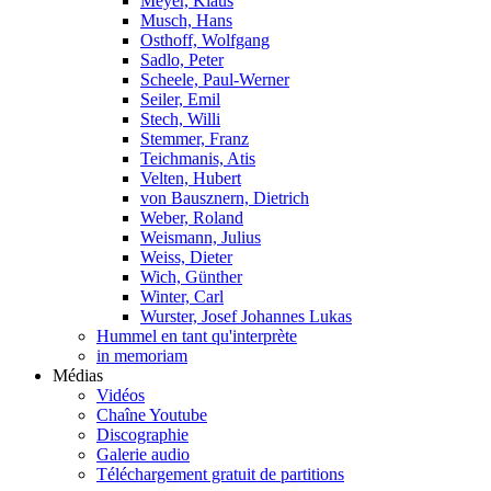
Meyer, Klaus
Musch, Hans
Osthoff, Wolfgang
Sadlo, Peter
Scheele, Paul-Werner
Seiler, Emil
Stech, Willi
Stemmer, Franz
Teichmanis, Atis
Velten, Hubert
von Bausznern, Dietrich
Weber, Roland
Weismann, Julius
Weiss, Dieter
Wich, Günther
Winter, Carl
Wurster, Josef Johannes Lukas
Hummel en tant qu'interprète
in memoriam
Médias
Vidéos
Chaîne Youtube
Discographie
Galerie audio
Téléchargement gratuit de partitions