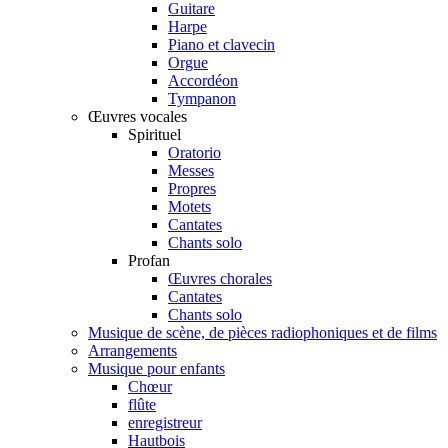
Guitare
Harpe
Piano et clavecin
Orgue
Accordéon
Tympanon
Œuvres vocales
Spirituel
Oratorio
Messes
Propres
Motets
Cantates
Chants solo
Profan
Œuvres chorales
Cantates
Chants solo
Musique de scène, de pièces radiophoniques et de films
Arrangements
Musique pour enfants
Chœur
flûte
enregistreur
Hautbois