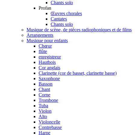
Chants solo
Profan
Œuvres chorales
Cantates
Chants solo
Musique de scène, de pièces radiophoniques et de films
Arrangements
Musique pour enfants
Chœur
flûte
enregistreur
Hautbois
Cor anglais
Clarinette (cor de basset, clarinette basse)
Saxophone
Basson
Chant
Corne
Trombone
Tuba
Violon
Alto
Violoncelle
Contrebasse
Harpe