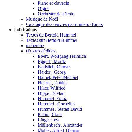
Piano et clavecin
Orgue
Orchestre de l'école
Musique de Noël
Catalogue des œuvres par numéro d'opus
Publications
Textes de Bertold Hummel
Textes sur Bertold Hummel
recherche
Œuvres dédiées
Ebert, Wolfgang-Heinrich
Eggert , Moritz
Faulstich, Ottmar
Haider , Georg
Hamel, Peter Michael
Hensel , Daniel
Hiller, Wilfried
Hippe , Stefan
Hummel, Franz
Hummel , Cornelius
Hummel , Stefan David
Kühnl, Claus
Lütge, Ines
Müllenbach , Alexander
Müller, Alfred Thomas