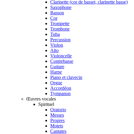
Clarinette (cor de basset, clarinette basse)
Saxophone
Basson
Cor
Trompette
Trombone
Tuba
Percussion
Violon
Alto
Violoncelle
Contrebasse
Guitare
Harpe
Piano et clavecin
Orgue
Accordéon
Tympanon
Œuvres vocales
Spirituel
Oratorio
Messes
Propres
Motets
Cantates