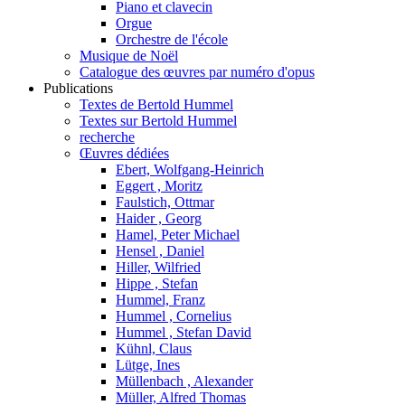
Piano et clavecin
Orgue
Orchestre de l'école
Musique de Noël
Catalogue des œuvres par numéro d'opus
Publications
Textes de Bertold Hummel
Textes sur Bertold Hummel
recherche
Œuvres dédiées
Ebert, Wolfgang-Heinrich
Eggert , Moritz
Faulstich, Ottmar
Haider , Georg
Hamel, Peter Michael
Hensel , Daniel
Hiller, Wilfried
Hippe , Stefan
Hummel, Franz
Hummel , Cornelius
Hummel , Stefan David
Kühnl, Claus
Lütge, Ines
Müllenbach , Alexander
Müller, Alfred Thomas