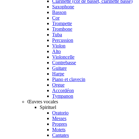
Clarinette (cor de basset, clarinette basse)
Saxophone
Basson
Cor
Trompette
Trombone
Tuba
Percussion
Violon
Alto
Violoncelle
Contrebasse
Guitare
Harpe
Piano et clavecin
Orgue
Accordéon
Tympanon
Œuvres vocales
Spirituel
Oratorio
Messes
Propres
Motets
Cantates