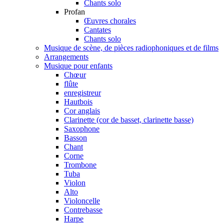
Chants solo
Profan
Œuvres chorales
Cantates
Chants solo
Musique de scène, de pièces radiophoniques et de films
Arrangements
Musique pour enfants
Chœur
flûte
enregistreur
Hautbois
Cor anglais
Clarinette (cor de basset, clarinette basse)
Saxophone
Basson
Chant
Corne
Trombone
Tuba
Violon
Alto
Violoncelle
Contrebasse
Harpe