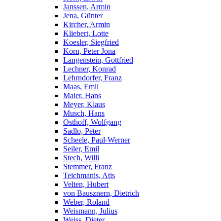
Janssen, Armin
Jena, Günter
Kircher, Armin
Kliebert, Lotte
Koesler, Siegfried
Korn, Peter Jona
Langenstein, Gottfried
Lechner, Konrad
Lehrndorfer, Franz
Maas, Emil
Maier, Hans
Meyer, Klaus
Musch, Hans
Osthoff, Wolfgang
Sadlo, Peter
Scheele, Paul-Werner
Seiler, Emil
Stech, Willi
Stemmer, Franz
Teichmanis, Atis
Velten, Hubert
von Bausznern, Dietrich
Weber, Roland
Weismann, Julius
Weiss, Dieter