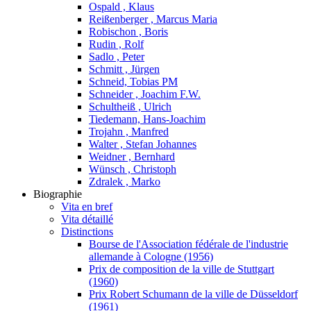
Ospald , Klaus
Reißenberger , Marcus Maria
Robischon , Boris
Rudin , Rolf
Sadlo , Peter
Schmitt , Jürgen
Schneid, Tobias PM
Schneider , Joachim F.W.
Schultheiß , Ulrich
Tiedemann, Hans-Joachim
Trojahn , Manfred
Walter , Stefan Johannes
Weidner , Bernhard
Wünsch , Christoph
Zdralek , Marko
Biographie
Vita en bref
Vita détaillé
Distinctions
Bourse de l'Association fédérale de l'industrie
allemande à Cologne (1956)
Prix de composition de la ville de Stuttgart
(1960)
Prix Robert Schumann de la ville de Düsseldorf
(1961)