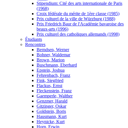
Stipendium: Cité des arts internationale de Paris
(1968)
Croix fédérale du mérite de 1ère classe (1985)
Prix culturel de la ville de Würzburg (1988)
Prix Friedrich Baur de l'Académie bavaroise des
beaux-arts (1996)
Prix culturel des catholiques allemands (1998)
Étudiants
Rencontres
Berndsen, Werner
Bohner, Waldemar
Brown, Marion
Buschmann, Eberhard
Epstein, Joshua
Fehrenbach, Franz
Fink, Siegfried
Flackus, Ernst
Fleckenstein, Franz
Gaemperle, Walther
Genzmer, Harald
Gitzinger, Oskar
Goldstein, Boris
Hausmann, Kurt
Heynicke, Kurt
Horn, Erwin