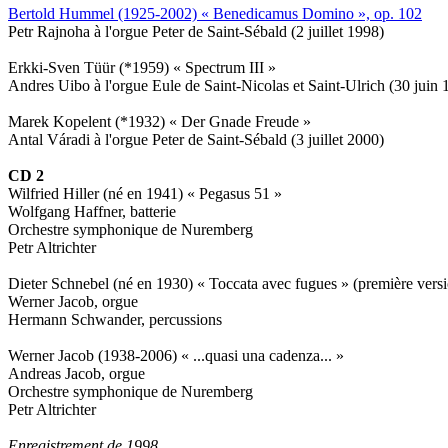
Bertold Hummel (1925-2002) « Benedicamus Domino », op. 102
Petr Rajnoha à l'orgue Peter de Saint-Sébald (2 juillet 1998)
Erkki-Sven Tüür (*1959) « Spectrum III »
Andres Uibo à l'orgue Eule de Saint-Nicolas et Saint-Ulrich (30 juin 
Marek Kopelent (*1932) « Der Gnade Freude »
Antal Váradi à l'orgue Peter de Saint-Sébald (3 juillet 2000)
CD 2
Wilfried Hiller (né en 1941) « Pegasus 51 »
Wolfgang Haffner, batterie
Orchestre symphonique de Nuremberg
Petr Altrichter
Dieter Schnebel (né en 1930) « Toccata avec fugues » (première vers
Werner Jacob, orgue
Hermann Schwander, percussions
Werner Jacob (1938-2006) « ...quasi una cadenza... »
Andreas Jacob, orgue
Orchestre symphonique de Nuremberg
Petr Altrichter
Enregistrement de 1998