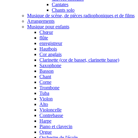
Cantates
Chants solo
Musique de scène, de pièces radiophoniques et de films
Arrangements
Musique pour enfants
Chœur
flûte
enregistreur
Hautbois
Cor anglais
Clarinette (cor de basset, clarinette basse)
Saxophone
Basson
Chant
Corne
Trombone
Tuba
Violon
Alto
Violoncelle
Contrebasse
Harpe
Piano et clavecin
Orgue
Orchestre de l'école