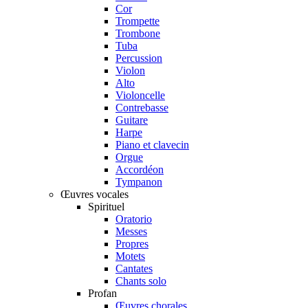
Cor
Trompette
Trombone
Tuba
Percussion
Violon
Alto
Violoncelle
Contrebasse
Guitare
Harpe
Piano et clavecin
Orgue
Accordéon
Tympanon
Œuvres vocales
Spirituel
Oratorio
Messes
Propres
Motets
Cantates
Chants solo
Profan
Œuvres chorales