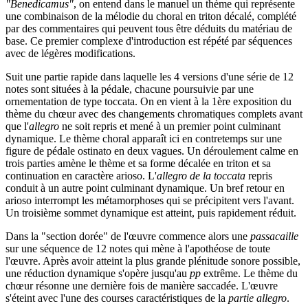
"Benedicamus"
, on entend dans le manuel un thème qui représente
une combinaison de la mélodie du choral en triton décalé, complété
par des commentaires qui peuvent tous être déduits du matériau de
base. Ce premier complexe d'introduction est répété par séquences
avec de légères modifications.
Suit une partie rapide dans laquelle les 4 versions d'une série de 12
notes sont situées à la pédale, chacune poursuivie par une
ornementation de type toccata. On en vient à la 1ère exposition du
thème du chœur avec des changements chromatiques complets avant
que l'
allegro
ne soit repris et mené à un premier point culminant
dynamique. Le thème choral apparaît ici en contretemps sur une
figure de pédale ostinato en deux vagues. Un déroulement calme en
trois parties amène le thème et sa forme décalée en triton et sa
continuation en caractère arioso. L'
allegro de la toccata
repris
conduit à un autre point culminant dynamique. Un bref retour en
arioso interrompt les métamorphoses qui se précipitent vers l'avant.
Un troisième sommet dynamique est atteint, puis rapidement réduit.
Dans la "section dorée" de l'œuvre commence alors une
passacaille
sur une séquence de 12 notes qui mène à l'apothéose de toute
l'œuvre. Après avoir atteint la plus grande plénitude sonore possible,
une réduction dynamique s'opère jusqu'au
pp
extrême. Le thème du
chœur résonne une dernière fois de manière saccadée. L'œuvre
s'éteint avec l'une des courses caractéristiques de la
partie allegro
.