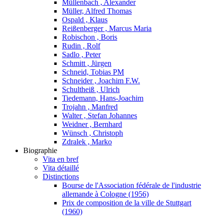
Müllenbach , Alexander
Müller, Alfred Thomas
Ospald , Klaus
Reißenberger , Marcus Maria
Robischon , Boris
Rudin , Rolf
Sadlo , Peter
Schmitt , Jürgen
Schneid, Tobias PM
Schneider , Joachim F.W.
Schultheiß , Ulrich
Tiedemann, Hans-Joachim
Trojahn , Manfred
Walter , Stefan Johannes
Weidner , Bernhard
Wünsch , Christoph
Zdralek , Marko
Biographie
Vita en bref
Vita détaillé
Distinctions
Bourse de l'Association fédérale de l'industrie
allemande à Cologne (1956)
Prix de composition de la ville de Stuttgart
(1960)