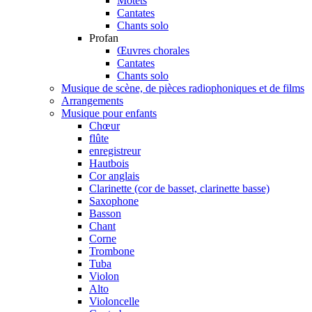
Motets
Cantates
Chants solo
Profan
Œuvres chorales
Cantates
Chants solo
Musique de scène, de pièces radiophoniques et de films
Arrangements
Musique pour enfants
Chœur
flûte
enregistreur
Hautbois
Cor anglais
Clarinette (cor de basset, clarinette basse)
Saxophone
Basson
Chant
Corne
Trombone
Tuba
Violon
Alto
Violoncelle