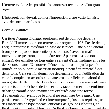
L'œuvre exploite les possibilités sonores et techniques d'un grand
orgue.
L'interprétation devrait donner l'impression d'une vaste fantaisie
avec des métamorphoses.
Bertold Hummel
Un
Benedicamus Domino
grégorien sert de point de départ à
Bertold Hummel pour son œuvre pour orgue op. 102. Dès le début,
l'orgue présente le matériau de base de la pièce : l'incipit du choral
(composé de pas de tons entiers) est contrasté avec un matériau
intervallique (le triton, qui doit être formé par trois pas de tons
entiers), des échelles de tons entiers servent d'intermédiaire entre les
deux constituants. Un nouvel élément est introduit par la pédale
utilisée en solo, dont le matériau motivique peut être ramené à des
demi-tons. Cela sert finalement de déclencheur pour l'utilisation du
choral complet, en accords de quartesexta parallèles et d'abord dans
un registre de flûte faible. Les éléments de conception musicale ainsi
complets : triton/échelle de tons entiers, raccordement de demi-tons,
décalage parallèle sont maintenant exécutés dans une forme
d'augmentation avant que le choral ne retentisse
fortissimo
. Une
partie centrale de type lied est interrompue à plusieurs reprises par
des insertions de type toccata, enrichies de groupes répétitifs, et
finalement supplantée. Une montée finale débouche sur un chant de