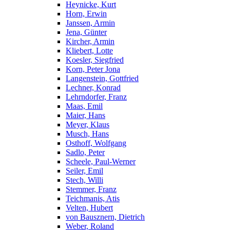
Heynicke, Kurt
Horn, Erwin
Janssen, Armin
Jena, Günter
Kircher, Armin
Kliebert, Lotte
Koesler, Siegfried
Korn, Peter Jona
Langenstein, Gottfried
Lechner, Konrad
Lehrndorfer, Franz
Maas, Emil
Maier, Hans
Meyer, Klaus
Musch, Hans
Osthoff, Wolfgang
Sadlo, Peter
Scheele, Paul-Werner
Seiler, Emil
Stech, Willi
Stemmer, Franz
Teichmanis, Atis
Velten, Hubert
von Bausznern, Dietrich
Weber, Roland