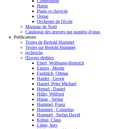
Contrebasse
Harpe
Piano et clavecin
Orgue
Orchestre de l'école
Musique de Noël
Catalogue des œuvres par numéro d'opus
Publications
Textes de Bertold Hummel
Textes sur Bertold Hummel
recherche
Œuvres dédiées
Ebert, Wolfgang-Heinrich
Eggert , Moritz
Faulstich, Ottmar
Haider , Georg
Hamel, Peter Michael
Hensel , Daniel
Hiller, Wilfried
Hippe , Stefan
Hummel, Franz
Hummel , Cornelius
Hummel , Stefan David
Kühnl, Claus
Lütge, Ines