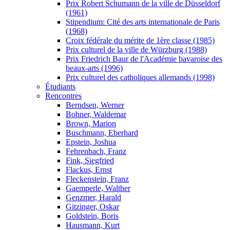
Prix Robert Schumann de la ville de Düsseldorf
(1961)
Stipendium: Cité des arts internationale de Paris
(1968)
Croix fédérale du mérite de 1ère classe (1985)
Prix culturel de la ville de Würzburg (1988)
Prix Friedrich Baur de l'Académie bavaroise des
beaux-arts (1996)
Prix culturel des catholiques allemands (1998)
Étudiants
Rencontres
Berndsen, Werner
Bohner, Waldemar
Brown, Marion
Buschmann, Eberhard
Epstein, Joshua
Fehrenbach, Franz
Fink, Siegfried
Flackus, Ernst
Fleckenstein, Franz
Gaemperle, Walther
Genzmer, Harald
Gitzinger, Oskar
Goldstein, Boris
Hausmann, Kurt