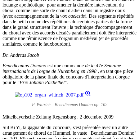
louange apothéotique, pour amener la dernière intervention du
choral comme une sorte de chant d'adieu dans un registre doux
(avec accompagnement de la
vox caelestis
). Des segments répétitifs
dans le petit comme des répétitions de certaines parties de la forme
dans le grand structurent l'œuvre ; la technique d'accompagnement
du choral avec des accords décalés parallèlement doit être interprétée
comme une réminiscence de l'organum médiéval (et de procédés
similaires, comme le fauxbourdon).
Dr. Andreas Jacob
Benedicamus Domino
est une commande
de la 47e Semaine
internationale de l'orgue de Nuremberg en 1998
, en tant que pièce
obligatoire de la phase finale du concours d'interprétation d'orgue
pour le
"Prix Johann Pachelbel".
P. Wittrich : Benedicamus Domino op. 102
Mittelbayerische Zeitung Regensburg , 2 décembre 2009
Sul Bi Yi, la gagnante du concours, s'est présentée avec un autre
arrangement de choral de Hummel, le vaste "Benedicamus Domino"
op. 102. Elle est parvenue à créer un ensemble cohérent à partir des