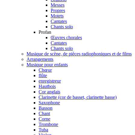
Messes
Propres
Motets
Cantates
Chants solo
Profan
Œuvres chorales
Cantates
Chants solo
Musique de scène, de pièces radiophoniques et de films
Arrangements
Musique pour enfants
Chœur
flûte
enregistreur
Hautbois
Cor anglais
Clarinette (cor de basset, clarinette basse)
Saxophone
Basson
Chant
Corne
Trombone
Tuba