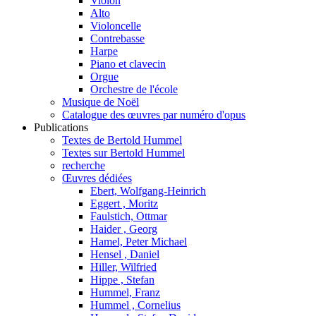
Violon
Alto
Violoncelle
Contrebasse
Harpe
Piano et clavecin
Orgue
Orchestre de l'école
Musique de Noël
Catalogue des œuvres par numéro d'opus
Publications
Textes de Bertold Hummel
Textes sur Bertold Hummel
recherche
Œuvres dédiées
Ebert, Wolfgang-Heinrich
Eggert , Moritz
Faulstich, Ottmar
Haider , Georg
Hamel, Peter Michael
Hensel , Daniel
Hiller, Wilfried
Hippe , Stefan
Hummel, Franz
Hummel , Cornelius