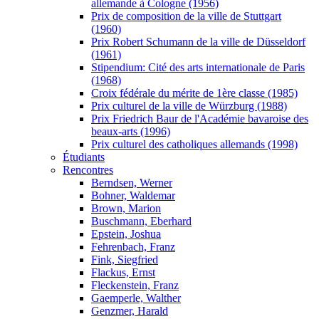
allemande à Cologne (1956)
Prix de composition de la ville de Stuttgart
(1960)
Prix Robert Schumann de la ville de Düsseldorf
(1961)
Stipendium: Cité des arts internationale de Paris
(1968)
Croix fédérale du mérite de 1ère classe (1985)
Prix culturel de la ville de Würzburg (1988)
Prix Friedrich Baur de l'Académie bavaroise des
beaux-arts (1996)
Prix culturel des catholiques allemands (1998)
Étudiants
Rencontres
Berndsen, Werner
Bohner, Waldemar
Brown, Marion
Buschmann, Eberhard
Epstein, Joshua
Fehrenbach, Franz
Fink, Siegfried
Flackus, Ernst
Fleckenstein, Franz
Gaemperle, Walther
Genzmer, Harald