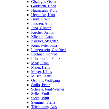
Gitzinger, Oskar
Goldstein, Boris
Hausmann, Kurt
Heynicke, Kurt
Horn, Erwin
Janssen, Armin
Jena, Günter
Kircher, Armin
Kliebert, Lotte
Koesler, Siegfried
Korn, Peter Jona
Langenstein, Gottfried
Lechner, Konrad
Lehrndorfer, Franz
Maas, Emil
Maier, Hans
Meyer, Klaus
Musch, Hans
Osthoff, Wolfgang
Sadlo, Peter
Scheele, Paul-Werner
Seiler, Emil
Stech, Willi
Stemmer, Franz
Teichmanis, Atis