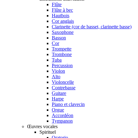
Flûte
Flûte à bec
Hautbois
Cor anglais
Clarinette (cor de basset, clarinette basse)
Saxophone
Basson
Cor
Trompette
Trombone
Tuba
Percussion
Violon
Alto
Violoncelle
Contrebasse
Guitare
Harpe
Piano et clavecin
Orgue
Accordéon
Tympanon
Œuvres vocales
Spirituel
Oratorio