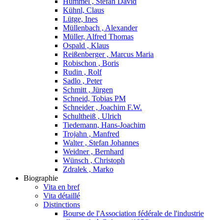
Hummel , Stefan David
Kühnl, Claus
Lütge, Ines
Müllenbach , Alexander
Müller, Alfred Thomas
Ospald , Klaus
Reißenberger , Marcus Maria
Robischon , Boris
Rudin , Rolf
Sadlo , Peter
Schmitt , Jürgen
Schneid, Tobias PM
Schneider , Joachim F.W.
Schultheiß , Ulrich
Tiedemann, Hans-Joachim
Trojahn , Manfred
Walter , Stefan Johannes
Weidner , Bernhard
Wünsch , Christoph
Zdralek , Marko
Biographie
Vita en bref
Vita détaillé
Distinctions
Bourse de l'Association fédérale de l'industrie