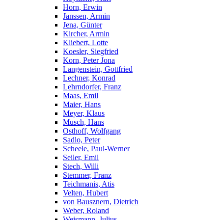
Horn, Erwin
Janssen, Armin
Jena, Günter
Kircher, Armin
Kliebert, Lotte
Koesler, Siegfried
Korn, Peter Jona
Langenstein, Gottfried
Lechner, Konrad
Lehrndorfer, Franz
Maas, Emil
Maier, Hans
Meyer, Klaus
Musch, Hans
Osthoff, Wolfgang
Sadlo, Peter
Scheele, Paul-Werner
Seiler, Emil
Stech, Willi
Stemmer, Franz
Teichmanis, Atis
Velten, Hubert
von Bausznern, Dietrich
Weber, Roland
Weismann, Julius