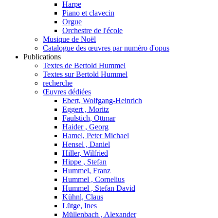
Harpe
Piano et clavecin
Orgue
Orchestre de l'école
Musique de Noël
Catalogue des œuvres par numéro d'opus
Publications
Textes de Bertold Hummel
Textes sur Bertold Hummel
recherche
Œuvres dédiées
Ebert, Wolfgang-Heinrich
Eggert , Moritz
Faulstich, Ottmar
Haider , Georg
Hamel, Peter Michael
Hensel , Daniel
Hiller, Wilfried
Hippe , Stefan
Hummel, Franz
Hummel , Cornelius
Hummel , Stefan David
Kühnl, Claus
Lütge, Ines
Müllenbach , Alexander