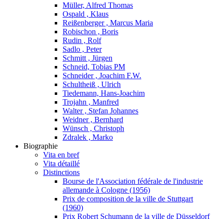
Müller, Alfred Thomas
Ospald , Klaus
Reißenberger , Marcus Maria
Robischon , Boris
Rudin , Rolf
Sadlo , Peter
Schmitt , Jürgen
Schneid, Tobias PM
Schneider , Joachim F.W.
Schultheiß , Ulrich
Tiedemann, Hans-Joachim
Trojahn , Manfred
Walter , Stefan Johannes
Weidner , Bernhard
Wünsch , Christoph
Zdralek , Marko
Biographie
Vita en bref
Vita détaillé
Distinctions
Bourse de l'Association fédérale de l'industrie
allemande à Cologne (1956)
Prix de composition de la ville de Stuttgart
(1960)
Prix Robert Schumann de la ville de Düsseldorf