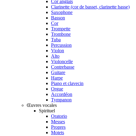
Cor anglais
Clarinette (cor de basset, clarinette basse)
Saxophone
Basson
Cor
Trompette
Trombone
Tuba
Percussion
Violon
Alto
Violoncelle
Contrebasse
Guitare
Harpe
Piano et clavecin
Orgue
Accordéon
Tympanon
Œuvres vocales
Spirituel
Oratorio
Messes
Propres
Motets