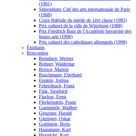
(1961)
Stipendium: Cité des arts internationale de Paris
(1968)
Croix fédérale du mérite de 1ère classe (1985)
Prix culturel de la ville de Würzburg (1988)
Prix Friedrich Baur de l'Académie bavaroise des
beaux-arts (1996)
Prix culturel des catholiques allemands (1998)
Étudiants
Rencontres
Berndsen, Werner
Bohner, Waldemar
Brown, Marion
Buschmann, Eberhard
Epstein, Joshua
Fehrenbach, Franz
Fink, Siegfried
Flackus, Ernst
Fleckenstein, Franz
Gaemperle, Walther
Genzmer, Harald
Gitzinger, Oskar
Goldstein, Boris
Hausmann, Kurt
Heynicke, Kurt