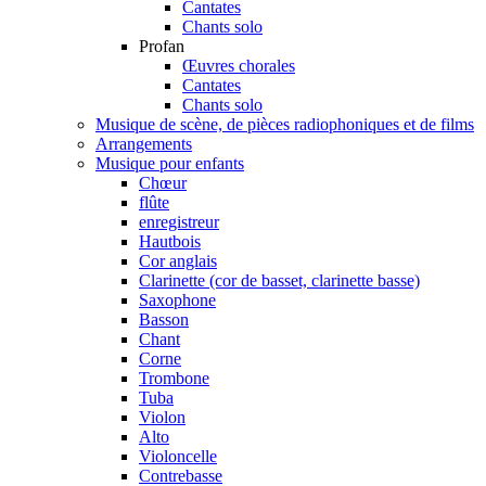
Cantates
Chants solo
Profan
Œuvres chorales
Cantates
Chants solo
Musique de scène, de pièces radiophoniques et de films
Arrangements
Musique pour enfants
Chœur
flûte
enregistreur
Hautbois
Cor anglais
Clarinette (cor de basset, clarinette basse)
Saxophone
Basson
Chant
Corne
Trombone
Tuba
Violon
Alto
Violoncelle
Contrebasse