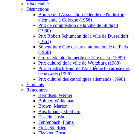
Vita détaillé
Distinctions
Bourse de l'Association fédérale de l'industrie
allemande à Cologne (1956)
Prix de composition de la ville de Stuttgart
(1960)
Prix Robert Schumann de la ville de Düsseldorf
(1961)
Stipendium: Cité des arts internationale de Paris
(1968)
Croix fédérale du mérite de 1ère classe (1985)
Prix culturel de la ville de Würzburg (1988)
Prix Friedrich Baur de l'Académie bavaroise des
beaux-arts (1996)
Prix culturel des catholiques allemands (1998)
Étudiants
Rencontres
Berndsen, Werner
Bohner, Waldemar
Brown, Marion
Buschmann, Eberhard
Epstein, Joshua
Fehrenbach, Franz
Fink, Siegfried
Flackus, Ernst