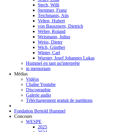
Stech, Willi
Stemmer, Franz
Teichmanis, Atis
Velten, Hubert
von Bausznern, Dietrich
Weber, Roland
Weismann, Julius
Weiss, Dieter
Wich, Günther
Winter, Carl
Wurster, Josef Johannes Lukas
Hummel en tant qu'interprète
in memoriam
Médias
Vidéos
Chaîne Youtube
Discographie
Galerie audio
Téléchargement gratuit de partitions
Fondation Bertold Hummel
Concours
WESPE
2025