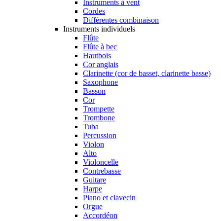
Instruments à vent
Cordes
Différentes combinaison
Instruments individuels
Flûte
Flûte à bec
Hautbois
Cor anglais
Clarinette (cor de basset, clarinette basse)
Saxophone
Basson
Cor
Trompette
Trombone
Tuba
Percussion
Violon
Alto
Violoncelle
Contrebasse
Guitare
Harpe
Piano et clavecin
Orgue
Accordéon