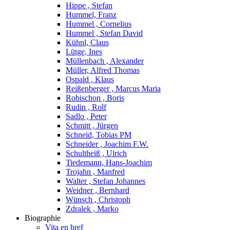
Hippe , Stefan
Hummel, Franz
Hummel , Cornelius
Hummel , Stefan David
Kühnl, Claus
Lütge, Ines
Müllenbach , Alexander
Müller, Alfred Thomas
Ospald , Klaus
Reißenberger , Marcus Maria
Robischon , Boris
Rudin , Rolf
Sadlo , Peter
Schmitt , Jürgen
Schneid, Tobias PM
Schneider , Joachim F.W.
Schultheiß , Ulrich
Tiedemann, Hans-Joachim
Trojahn , Manfred
Walter , Stefan Johannes
Weidner , Bernhard
Wünsch , Christoph
Zdralek , Marko
Biographie
Vita en bref