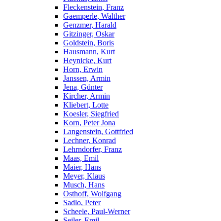
Fleckenstein, Franz
Gaemperle, Walther
Genzmer, Harald
Gitzinger, Oskar
Goldstein, Boris
Hausmann, Kurt
Heynicke, Kurt
Horn, Erwin
Janssen, Armin
Jena, Günter
Kircher, Armin
Kliebert, Lotte
Koesler, Siegfried
Korn, Peter Jona
Langenstein, Gottfried
Lechner, Konrad
Lehrndorfer, Franz
Maas, Emil
Maier, Hans
Meyer, Klaus
Musch, Hans
Osthoff, Wolfgang
Sadlo, Peter
Scheele, Paul-Werner
Seiler, Emil