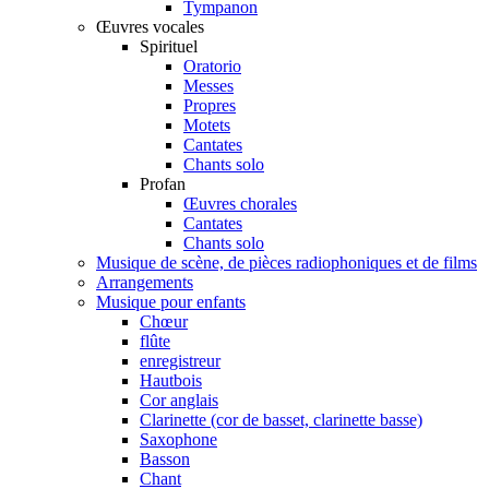
Tympanon
Œuvres vocales
Spirituel
Oratorio
Messes
Propres
Motets
Cantates
Chants solo
Profan
Œuvres chorales
Cantates
Chants solo
Musique de scène, de pièces radiophoniques et de films
Arrangements
Musique pour enfants
Chœur
flûte
enregistreur
Hautbois
Cor anglais
Clarinette (cor de basset, clarinette basse)
Saxophone
Basson
Chant