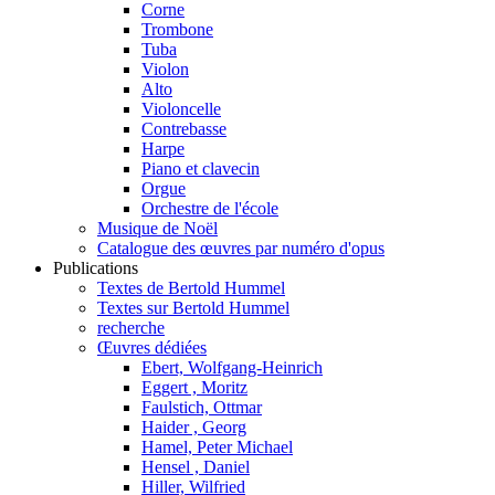
Corne
Trombone
Tuba
Violon
Alto
Violoncelle
Contrebasse
Harpe
Piano et clavecin
Orgue
Orchestre de l'école
Musique de Noël
Catalogue des œuvres par numéro d'opus
Publications
Textes de Bertold Hummel
Textes sur Bertold Hummel
recherche
Œuvres dédiées
Ebert, Wolfgang-Heinrich
Eggert , Moritz
Faulstich, Ottmar
Haider , Georg
Hamel, Peter Michael
Hensel , Daniel
Hiller, Wilfried