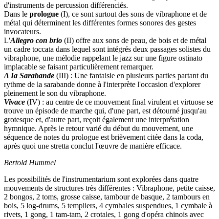
d'instruments de percussion différenciés.
Dans le
prologue
(I), ce sont surtout des sons de vibraphone et de
métal qui déterminent les différentes formes sonores des gestes
invocateurs.
L'
Allegro con brio
(II) offre aux sons de peau, de bois et de métal
un cadre toccata dans lequel sont intégrés deux passages solistes du
vibraphone, une mélodie rappelant le jazz sur une figure ostinato
implacable se faisant particulièrement remarquer.
A Ia Sarabande
(III) : Une fantaisie en plusieurs parties partant du
rythme de la sarabande donne à l'interprète l'occasion d'explorer
pleinement le son du vibraphone.
Vivace
(IV) : au centre de ce mouvement final virulent et virtuose se
trouve un épisode de marche qui, d'une part, est détourné jusqu'au
grotesque et, d'autre part, reçoit également une interprétation
hymnique. Après le retour varié du début du mouvement, une
séquence de notes du prologue est brièvement citée dans la coda,
après quoi une stretta conclut l'œuvre de manière efficace.
Bertold Hummel
Les possibilités de l'instrumentarium sont explorées dans quatre
mouvements de structures très différentes : Vibraphone, petite caisse,
2 bongos, 2 toms, grosse caisse, tambour de basque, 2 tambours en
bois, 5 log-drums, 5 templiers, 4 cymbales suspendues, 1 cymbale à
rivets, 1 gong, 1 tam-tam, 2 crotales, 1 gong d'opéra chinois avec