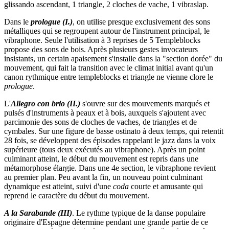
glissando ascendant, 1 triangle, 2 cloches de vache, 1 vibraslap.
Dans le
prologue (I.)
, on utilise presque exclusivement des sons
métalliques qui se regroupent autour de l'instrument principal, le
vibraphone. Seule l'utilisation à 3 reprises de 5 Templeblocks
propose des sons de bois. Après plusieurs gestes invocateurs
insistants, un certain apaisement s'installe dans la "section dorée" du
mouvement, qui fait la transition avec le climat initial avant qu'un
canon rythmique entre templeblocks et triangle ne vienne clore le
prologue
.
L'
Allegro con brio (II.)
s'ouvre sur des mouvements marqués et
pulsés d'instruments à peaux et à bois, auxquels s'ajoutent avec
parcimonie des sons de cloches de vaches, de triangles et de
cymbales. Sur une figure de basse ostinato à deux temps, qui retentit
28 fois, se développent des épisodes rappelant le jazz dans la voix
supérieure (tous deux exécutés au vibraphone). Après un point
culminant atteint, le début du mouvement est repris dans une
métamorphose élargie. Dans une 4e section, le vibraphone revient
au premier plan. Peu avant la fin, un nouveau point culminant
dynamique est atteint, suivi d'une
coda
courte et amusante qui
reprend le caractère du début du mouvement.
A la Sarabande (III)
. Le rythme typique de la danse populaire
originaire d'Espagne détermine pendant une grande partie de ce