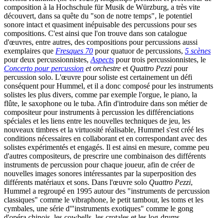
composition à la Hochschule für Musik de Würzburg, a très vite
découvert, dans sa quête du "son de notre temps", le potentiel
sonore intact et quasiment inépuisable des percussions pour ses
compositions. C'est ainsi que l'on trouve dans son catalogue
d'œuvres, entre autres, des compositions pour percussions aussi
exemplaires que
Fresques 70
pour quatuor de percussions,
5 scènes
pour deux percussionnistes,
Aspects
pour trois percussionnistes, le
Concerto pour percussion
et orchestre
et
Quattro Pezzi
pour
percussion solo. L'œuvre pour soliste est certainement un défi
conséquent pour Hummel, et il a donc composé pour les instruments
solistes les plus divers, comme par exemple l'orgue, le piano, la
flûte, le saxophone ou le tuba. Afin d'introduire dans son métier de
compositeur pour instruments à percussion les différenciations
spéciales et les liens entre les nouvelles techniques de jeu, les
nouveaux timbres et la virtuosité réalisable, Hummel s'est créé les
conditions nécessaires en collaborant et en correspondant avec des
solistes expérimentés et engagés. Il est ainsi en mesure, comme peu
d'autres compositeurs, de prescrire une combinaison des différents
instruments de percussion pour chaque joueur, afin de créer de
nouvelles images sonores intéressantes par la superposition des
différents matériaux et sons. Dans l'œuvre solo
Quattro Pezzi
,
Hummel a regroupé en 1995 autour des "instruments de percussion
classiques" comme le vibraphone, le petit tambour, les toms et les
cymbales, une série d'"instruments exotiques" comme le gong
d'opéra chinois, les cowbells, les crotales et les log-drums.