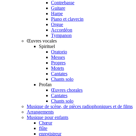
Contrebasse
Guitare
Harpe
Piano et clavecin
Orgue
Accordéon
Tympanon
Œuvres vocales
Spirituel
Oratorio
Messes
Propres
Motets
Cantates
Chants solo
Profan
Œuvres chorales
Cantates
Chants solo
Musique de scène, de pièces radiophoniques et de films
Arrangements
Musique pour enfants
Chœur
flûte
enregistreur