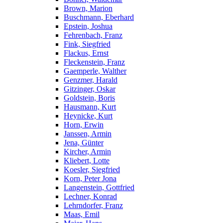
Brown, Marion
Buschmann, Eberhard
Epstein, Joshua
Fehrenbach, Franz
Fink, Siegfried
Flackus, Ernst
Fleckenstein, Franz
Gaemperle, Walther
Genzmer, Harald
Gitzinger, Oskar
Goldstein, Boris
Hausmann, Kurt
Heynicke, Kurt
Horn, Erwin
Janssen, Armin
Jena, Günter
Kircher, Armin
Kliebert, Lotte
Koesler, Siegfried
Korn, Peter Jona
Langenstein, Gottfried
Lechner, Konrad
Lehrndorfer, Franz
Maas, Emil