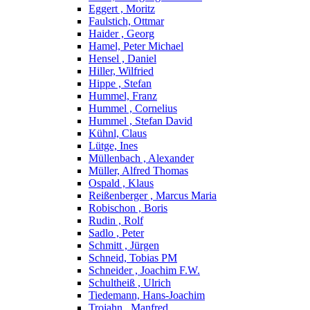
Eggert , Moritz
Faulstich, Ottmar
Haider , Georg
Hamel, Peter Michael
Hensel , Daniel
Hiller, Wilfried
Hippe , Stefan
Hummel, Franz
Hummel , Cornelius
Hummel , Stefan David
Kühnl, Claus
Lütge, Ines
Müllenbach , Alexander
Müller, Alfred Thomas
Ospald , Klaus
Reißenberger , Marcus Maria
Robischon , Boris
Rudin , Rolf
Sadlo , Peter
Schmitt , Jürgen
Schneid, Tobias PM
Schneider , Joachim F.W.
Schultheiß , Ulrich
Tiedemann, Hans-Joachim
Trojahn , Manfred