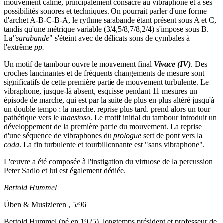
mouvement calme, principalement consacré au vibraphone et à ses
possibilités sonores et techniques. On pourrait parler d'une forme
d'archet A-B-C-B-A, le rythme sarabande étant présent sous A et C,
tandis qu'une métrique variable (3/4,5/8,7/8,2/4) s'impose sous B.
La
"sarabande
" s'éteint avec de délicats sons de cymbales à
l'extrême
pp.
Un motif de tambour ouvre le mouvement final
Vivace (IV)
. Des
croches lancinantes et de fréquents changements de mesure sont
significatifs de cette première partie de mouvement turbulente. Le
vibraphone, jusque-là absent, esquisse pendant 11 mesures un
épisode de marche, qui est par la suite de plus en plus altéré jusqu'à
un double tempo ; la marche, reprise plus tard, prend alors un tour
pathétique vers le
maestoso
. Le motif initial du tambour introduit un
développement de la première partie du mouvement. La reprise
d'une séquence de vibraphones du
prologue
sert de pont vers la
coda
. La fin turbulente et tourbillonnante est "sans vibraphone".
L'œuvre a été composée à l'instigation du virtuose de la percussion
Peter Sadlo et lui est également dédiée.
Bertold Hummel
Üben & Musizieren , 5/96
Bertold Hummel (né en 1925), longtemps président et professeur de