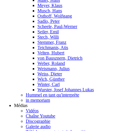
Maier, Hans
Meyer, Klaus
Musch, Hans
Osthoff, Wolfgang
Sadlo, Peter
Scheele, Paul-Werner
Seiler, Emil
Stech, Willi
Stemmer, Franz
Teichmanis, Atis
Velten, Hubert
von Bausznern, Dietrich
Weber, Roland
Weismann, Julius
Weiss, Dieter
Wich, Günther
Winter, Carl
Wurster, Josef Johannes Lukas
Hummel en tant qu'interprète
in memoriam
Médias
Vidéos
Chaîne Youtube
Discographie
Galerie audio