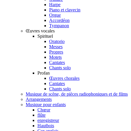
Harpe
Piano et clavecin
Orgue
Accordéon
Tympanon
Œuvres vocales
Spirituel
Oratorio
Messes
Propres
Motets
Cantates
Chants solo
Profan
Œuvres chorales
Cantates
Chants solo
Musique de scène, de pièces radiophoniques et de films
Arrangements
Musique pour enfants
Chœur
flûte
enregistreur
Hautbois
Cor anglais