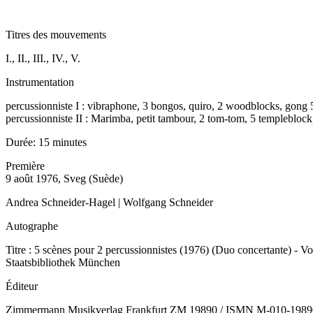
Titres des mouvements
I., II., III., IV., V.
Instrumentation
percussionniste I : vibraphone, 3 bongos, quiro, 2 woodblocks, gong 
percussionniste II : Marimba, petit tambour, 2 tom-tom, 5 templeblock
Durée:
15 minutes
Première
9 août 1976, Sveg (Suède)
Andrea Schneider-Hagel | Wolfgang Schneider
Autographe
Titre : 5 scènes pour 2 percussionnistes (1976) (Duo concertante) - Volu
Staatsbibliothek München
Éditeur
Zimmermann Musikverlag Frankfurt ZM 19890 / ISMN M-010-1989