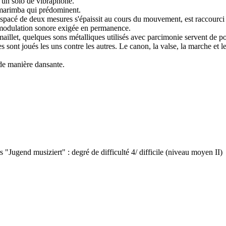
r un solo de vibraphone.
e marimba qui prédominent.
pacé de deux mesures s'épaissit au cours du mouvement, est raccourci - 
modulation sonore exigée en permanence.
aillet, quelques sons métalliques utilisés avec parcimonie servent de p
s sont joués les uns contre les autres. Le canon, la valse, la marche et 
e de manière dansante.
 "Jugend musiziert" : degré de difficulté 4/ difficile (niveau moyen II)