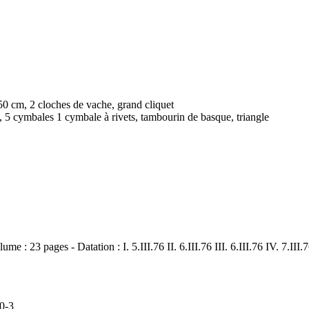
50 cm, 2 cloches de vache, grand cliquet
, 5 cymbales 1 cymbale à rivets, tambourin de basque, triangle
me : 23 pages - Datation : I. 5.III.76 II. 6.III.76 III. 6.III.76 IV. 7.II
0-3