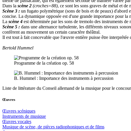
thème de passacaille, qui est également secondé de manière variée pa
Dans la
scène 2
(croches=88)
, ce sont les sons graves de métal et d
Scène 3 :
un fugato polymétrique (sons de bois et de peaux) d'abord es
concise. La dynamique opposée est d'une grande importance pour la 
La
scène 4
est déterminée par les sons de tremolo des instruments de m
Scène 5 :
dans une alternance turbulente, les différents niveaux sonore
confèrent au mouvement un certain caractère théâtral.
Il est tout à fait concevable que l'œuvre entière puisse être interprété
Bertold Hummel
Programme de la création op. 58
B. Hummel : Importance des instruments à percussion
Liste de littérature du Conseil allemand de la musique pour le concours
Œuvres
Œuvres scéniques
Instruments de musique
Œuvres vocales
Musique de scène, de pièces radiophoniques et de films