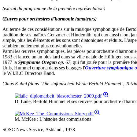
(extrait du programme de la première représentation)
Œuvres pour orchestres d'harmonie (amateurs)
Au terme de ces considérations sur la musique symphonique de Bertold
tradition de ses maîtres Genzmer et Hindemith, qui eux aussi n'ont jam
simple, plus les éléments et les sons sont diatoniques et réduits. L'asp
semblent nettement plus conventionnelles.
Parmi les œuvres symphoniques, les pièces pour orchestre d'harmonie
1983 et lancée un an plus tard dans sa ville natale de Hüfingen sous
1977 la
Symphonie Oregon
op. 67
, qui fut jouée pour la première f
Unis, Hummel emporta dans ses bagages l'
Ouverture symphonique
o
le W.I.B.C Directors Band.
Claus Kühnl (dans "Die sinfonischen Werke Bertold Hummel", Tutzin
D. Laile, Bertold Hummel et ses œuvres pour orchestre d'harm
M. McKee : L'histoire des commissions
SOSC News Service, Ashland , 1978