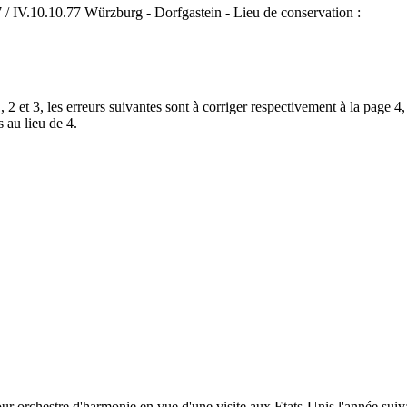
8.77 / IV.10.10.77 Würzburg - Dorfgastein - Lieu de conservation :
, 2 et 3, les erreurs suivantes sont à corriger respectivement à la page 
 au lieu de 4.
 orchestre d'harmonie en vue d'une visite aux Etats-Unis l'année suivan