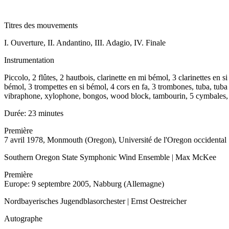
Titres des mouvements
I. Ouverture, II. Andantino, III. Adagio, IV. Finale
Instrumentation
Piccolo, 2 flûtes, 2 hautbois, clarinette en mi bémol, 3 clarinettes e
bémol, 3 trompettes en si bémol, 4 cors en fa, 3 trombones, tuba, tuba 
vibraphone, xylophone, bongos, wood block, tambourin, 5 cymbales, pai
Durée:
23 minutes
Première
7 avril 1978, Monmouth (Oregon), Université de l'Oregon occidental
Southern Oregon State Symphonic Wind Ensemble | Max McKee
Première
Europe: 9 septembre 2005, Nabburg (Allemagne)
Nordbayerisches Jugendblasorchester | Ernst Oestreicher
Autographe