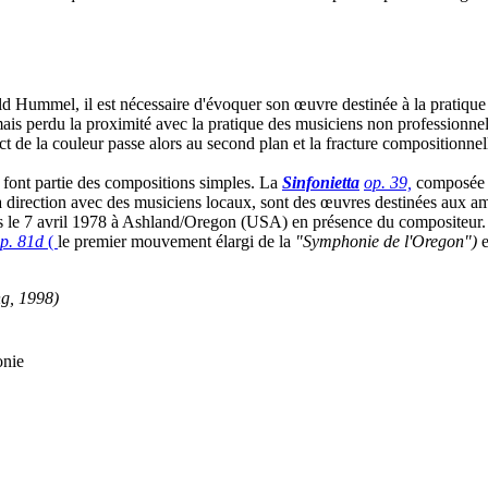
 Hummel, il est nécessaire d'évoquer son œuvre destinée à la pratique m
ais perdu la proximité avec la pratique des musiciens non professionnel
ect de la couleur passe alors au second plan et la fracture compositionne
 font partie des compositions simples. La
Sinfonietta
op. 39,
composée e
 sa direction avec des musiciens locaux, sont des œuvres destinées aux 
ois le 7 avril 1978 à Ashland/Oregon (USA) en présence du compositeur.
p. 81d
(
le premier mouvement élargi de la
"Symphonie de l'Oregon")
e
g, 1998)
onie