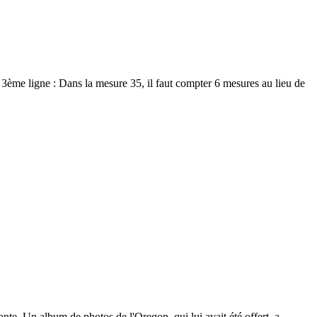
4, 3ème ligne : Dans la mesure 35, il faut compter 6 mesures au lieu de
te. Un album de photos de l'Oregon, qui lui avait été offert, a