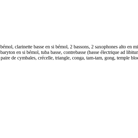
n si bémol, clarinette basse en si bémol, 2 bassons, 2 saxophones alto e
baryton en si bémol, tuba basse, contrebasse (basse électrique ad libitum
re de cymbales, crécelle, triangle, conga, tam-tam, gong, temple block,