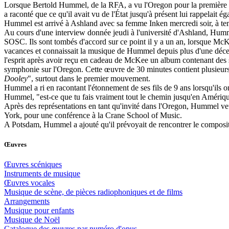
Lorsque Bertold Hummel, de la RFA, a vu l'Oregon pour la première foi
a raconté que ce qu'il avait vu de l'État jusqu'à présent lui rappelait
Hummel est arrivé à Ashland avec sa femme Inken mercredi soir, à t
Au cours d'une interview donnée jeudi à l'université d'Ashland, Humm
SOSC. Ils sont tombés d'accord sur ce point il y a un an, lorsque Mc
vacances et connaissait la musique de Hummel depuis plus d'une décenn
l'esprit après avoir reçu en cadeau de McKee un album contenant des sc
symphonie sur l'Oregon. Cette œuvre de 30 minutes contient plusieu
Dooley
", surtout dans le premier mouvement.
Hummel a ri en racontant l'étonnement de ses fils de 9 ans lorsqu'ils o
Hummel, "est-ce que tu fais vraiment tout le chemin jusqu'en Amériqu
Après des représentations en tant qu'invité dans l'Oregon, Hummel ve
York, pour une conférence à la Crane School of Music.
A Potsdam, Hummel a ajouté qu'il prévoyait de rencontrer le composi
Œuvres
Œuvres scéniques
Instruments de musique
Œuvres vocales
Musique de scène, de pièces radiophoniques et de films
Arrangements
Musique pour enfants
Musique de Noël
Catalogue des œuvres par numéro d'opus