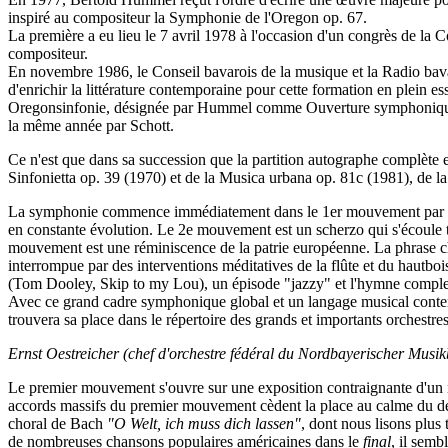
inspiré au compositeur la Symphonie de l'Oregon op. 67.
La première a eu lieu le 7 avril 1978 à l'occasion d'un congrès de l
compositeur.
En novembre 1986, le Conseil bavarois de la musique et la Radio bava
d'enrichir la littérature contemporaine pour cette formation en ple
Oregonsinfonie, désignée par Hummel comme Ouverture symphonique op
la même année par Schott.
Ce n'est que dans sa succession que la partition autographe complète est
Sinfonietta op. 39 (1970) et de la Musica urbana op. 81c (1981), de
La symphonie commence immédiatement dans le 1er mouvement par un t
en constante évolution. Le 2e mouvement est un scherzo qui s'écoule t
mouvement est une réminiscence de la patrie européenne. La phrase cho
interrompue par des interventions méditatives de la flûte et du hautb
(Tom Dooley, Skip to my Lou), un épisode "jazzy" et l'hymne complet
Avec ce grand cadre symphonique global et un langage musical contemp
trouvera sa place dans le répertoire des grands et importants orchestr
Ernst Oestreicher (chef d'orchestre fédéral du Nordbayerischer Musik
Le premier mouvement s'ouvre sur une exposition contraignante d'un m
accords massifs du premier mouvement cèdent la place au calme du de
choral de Bach
"O Welt, ich muss dich lassen"
, dont nous lisons plus 
de nombreuses chansons populaires américaines dans le
final
, il semb