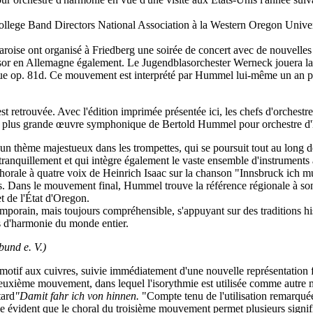
a College Band Directors National Association à la Western Oregon Univ
roise ont organisé à Friedberg une soirée de concert avec de nouvelles
in essor en Allemagne également. Le Jugendblasorchester Werneck jouera
. 81d. Ce mouvement est interprété par Hummel lui-même un an plus t
 retrouvée. Avec l'édition imprimée présentée ici, les chefs d'orchestre 
 la plus grande œuvre symphonique de Bertold Hummel pour orchestre d
hème majestueux dans les trompettes, qui se poursuit tout au long de
ranquillement et qui intègre également le vaste ensemble d'instruments 
rale à quatre voix de Heinrich Isaac sur la chanson "Innsbruck ich mus
ois. Dans le mouvement final, Hummel trouve la référence régionale à s
 de l'État d'Oregon.
orain, mais toujours compréhensible, s'appuyant sur des traditions his
es d'harmonie du monde entier.
bund e. V.)
otif aux cuivres, suivie immédiatement d'une nouvelle représentation 
uxième mouvement, dans lequel l'isorythmie est utilisée comme autre m
tard
"Damit fahr ich von hinnen.
"Compte tenu de l'utilisation remarqu
le évident que le choral du troisième mouvement permet plusieurs signif