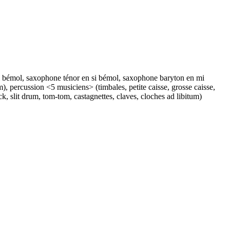
n mi bémol, saxophone ténor en si bémol, saxophone baryton en mi
), percussion <5 musiciens> (timbales, petite caisse, grosse caisse,
 slit drum, tom-tom, castagnettes, claves, cloches ad libitum)