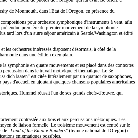
ersity de Monmouth, dans l'État de l'Oregon, en présence du
 compositions pour orchestre symphonique d'instruments à vent, afin
 la prétendue première du premier mouvement de la symphonie
ard lors d'un autre séjour américain à Seattle/Washington et édité
et les orchestres intéressés disposent désormais, à côté de la
'harmonie dans une édition exemplaire.
 la symphonie en quatre mouvements et est placé dans des contextes
à percussion dans le travail motivique et thématique. Le 3e
s dich lassen" est citée littéralement par un quatuor de saxophones,
on pays d'accueil en ajoutant quelques chansons populaires américaines
toriques, Hummel réussit l'un de ses grands chefs-d'œuvre, qui
fortement contrastée aux bois et aux percussions mélodiques. Les
oyen de liaison formelle. Le troisième mouvement est centré sur le
ée de
"Land of the Empire Builders"
(hymne national de l'Oregon) et
ications énigmatiques possibles.