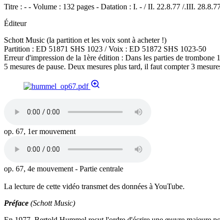
Titre : - - Volume : 132 pages - Datation : I. - / II. 22.8.77 /.III. 28.
Éditeur
Schott Music (la partition et les voix sont à acheter !)
Partition : ED 51871 SHS 1023 / Voix : ED 51872 SHS 1023-50
Erreur d'impression de la 1ère édition : Dans les parties de trombone 1
5 mesures de pause. Deux mesures plus tard, il faut compter 3 mesures
op. 67, 1er mouvement
op. 67, 4e mouvement - Partie centrale
La lecture de cette vidéo transmet des données à YouTube.
Préface
(Schott Music)
En 1977, Bertold Hummel reçut l'ordre d'écrire une œuvre majeure pour