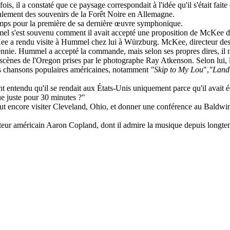
s, il a constaté que ce paysage correspondait à l'idée qu'il s'était fa
 également des souvenirs de la Forêt Noire en Allemagne.
emps pour la première de sa dernière œuvre symphonique.
el s'est souvenu comment il avait accepté une proposition de McKee d'
Kee a rendu visite à Hummel chez lui à Würzburg. McKee, directeur des 
ie. Hummel a accepté la commande, mais selon ses propres dires, il n'a 
ènes de l'Oregon prises par le photographe Ray Atkenson. Selon lui, les
rs chansons populaires américaines, notamment
"Skip to My Lou
",
"Land 
nt entendu qu'il se rendait aux États-Unis uniquement parce qu'il avait 
e juste pour 30 minutes ?"
ut encore visiter Cleveland, Ohio, et donner une conférence au Baldwin
teur américain Aaron Copland, dont il admire la musique depuis longte