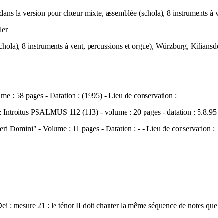
Dei dans la version pour chœur mixte, assemblée (schola), 8 instruments 
ler
schola), 8 instruments à vent, percussions et orgue), Würzburg, Kilia
Volume : 58 pages - Datation : (1995) - Lieu de conservation :
tre : Introitus PSALMUS 112 (113) - volume : 20 pages - datation : 5.8.95 
ueri Domini" - Volume : 11 pages - Datation : - - Lieu de conservation :
Dei : mesure 21 : le ténor II doit chanter la même séquence de notes que 