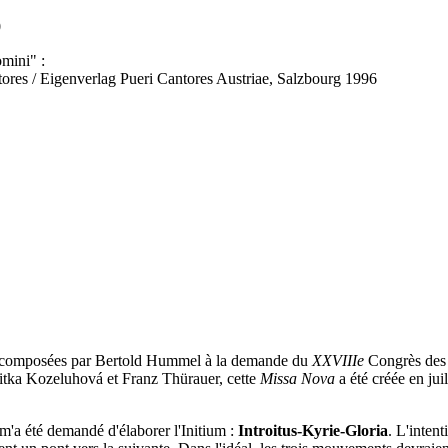
0
mini" :
ores / Eigenverlag Pueri Cantores Austriae, Salzbourg 1996
é composées par Bertold Hummel à la demande du
XXVIIIe
Congrès des
itka Kozeluhová et Franz Thürauer, cette
Missa Nova
a été créée en jui
l m'a été demandé d'élaborer l'Initium :
Introitus-Kyrie-Gloria
. L'inten