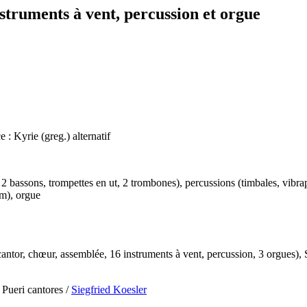
struments à vent, percussion et orgue
e : Kyrie (greg.) alternatif
 bassons, trompettes en ut, 2 trombones), percussions (timbales, vibrap
am), orgue
ur cantor, chœur, assemblée, 16 instruments à vent, percussion, 3 orgues)
Pueri cantores /
Siegfried Koesler