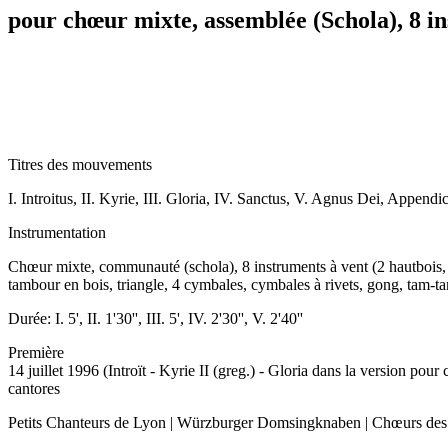
pour chœur mixte, assemblée (Schola), 8 in
Titres des mouvements
I. Introitus, II. Kyrie, III. Gloria, IV. Sanctus, V. Agnus Dei, Appendic
Instrumentation
Chœur mixte, communauté (schola), 8 instruments à vent (2 hautbois, 2
tambour en bois, triangle, 4 cymbales, cymbales à rivets, gong, tam-t
Durée:
I. 5', II. 1'30'', III. 5', IV. 2'30'', V. 2'40''
Première
14 juillet 1996 (Introït - Kyrie II (greg.) - Gloria dans la version po
cantores
Petits Chanteurs de Lyon | Würzburger Domsingknaben | Chœurs des 