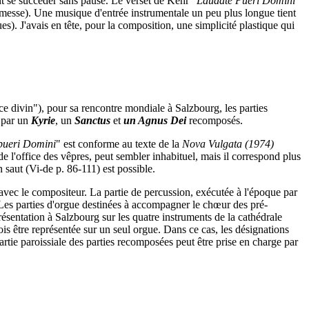
ent se succéder sans pause. Le verset de Kehr
"Laudate Pueri Domini"
esse). Une musique d'entrée instrumentale un peu plus longue tient
s). J'avais en tête, pour la composition, une simplicité plastique qui
e divin"), pour sa rencontre mondiale à Salzbourg, les parties
e par un
Kyrie
, un
Sanctus
et
un Agnus Dei
recomposés.
pueri Domini
" est conforme au texte de la
Nova Vulgata (1974)
de l'office des vêpres, peut sembler inhabituel, mais il correspond plus
saut (Vi-de p. 86-111) est possible.
d avec le compositeur. La partie de percussion, exécutée à l'époque par
 Les parties d'orgue destinées à accompagner le chœur des pré-
sentation à Salzbourg sur les quatre instruments de la cathédrale
is être représentée sur un seul orgue. Dans ce cas, les désignations
ie paroissiale des parties recomposées peut être prise en charge par