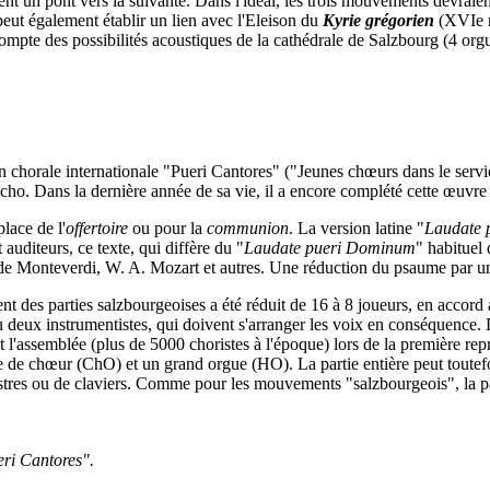
ment un pont vers la suivante. Dans l'idéal, les trois mouvements devrai
ut également établir un lien avec l'Eleison du
Kyrie grégorien
(XVIe m
compte des possibilités acoustiques de la cathédrale de Salzbourg (4 orgue
 chorale internationale "Pueri Cantores" ("Jeunes chœurs dans le servic
écho. Dans la dernière année de sa vie, il a encore complété cette œuvr
lace de l'
offertoire
ou pour la
communion
. La version latine "
Laudate 
uditeurs, ce texte, qui diffère du "
Laudate pueri Dominum
" habituel 
de Monteverdi, W. A. Mozart et autres. Une réduction du psaume par un 
vent des parties salzbourgeoises a été réduit de 16 à 8 joueurs, en accor
u deux instrumentistes, qui doivent s'arranger les voix en conséquence.
assemblée (plus de 5000 choristes à l'époque) lors de la première repré
ue de chœur (ChO) et un grand orgue (HO). La partie entière peut toutefo
res ou de claviers. Comme pour les mouvements "salzbourgeois", la part
eri Cantores".