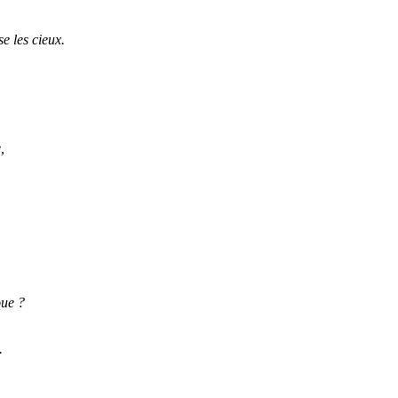
e les cieux.
,
oue ?
.