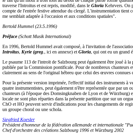
le fait qu'un motif à trois tons au début de chaque partie forme quasi
traverse l'Introitus et est repris, modifié, dans le
Gloria
Kehrvers. On pe
compte de l'entrée festive attendue du clergé. L'instrumentation tient 
me semblait adaptée à l'occasion et aux conditions spatiales".
Bertold Hummel
(23.5.1996)
Préface
(Schott Musik International)
En 1996, Bertold Hummel avait composé, à l'invitation de l'association
Introitus
,
Kyrie (greg
., ici en annexe) et
Gloria
, qui ont eu un grand 
Le psaume 113 de l'introït de Salzbourg peut également être joué à la p
publiée par la Commission pontificale. Pour de nombreux chanteurs et a
clairement au sens de l'original hébreu que celui des œuvres connues 
Pour la présente version imprimée, l'effectif initial des instruments à 
quatre instrumentistes, peut également n'être représentée que par un o
chanteurs (à l'époque des Domsingknaben de Lyon et de Würzburg) et l'
locale ne sont plus réparties dans la présente partition que sur un org
ChO et HO peuvent servir d'indications pour les changements de regist
un groupe choral ou une schola.
Siegfried Koesler
Président d'honneur de la fédération allemande et internationale "Pu
Chef d'orchestre des créations Salzbourg 1996 et Würzburg 2002