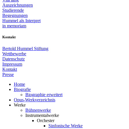
Auszeichnungen
Studierende
Begegnungen
Hummel als Interpret
in memoriam
Kontakt
Bertold Hummel Stiftung
Wettbewerbe
Datenschutz
Impressum
Kontakt
Presse
Home
Biografie
Biographie erweitert
Opus-Werkverzeichnis
Werke
Bühnenwerke
Instrumentalwerke
Orchester
Sinfonische Werke