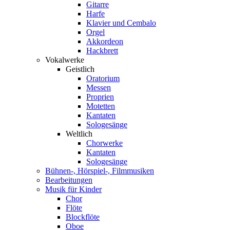
Gitarre
Harfe
Klavier und Cembalo
Orgel
Akkordeon
Hackbrett
Vokalwerke
Geistlich
Oratorium
Messen
Proprien
Motetten
Kantaten
Sologesänge
Weltlich
Chorwerke
Kantaten
Sologesänge
Bühnen-, Hörspiel-, Filmmusiken
Bearbeitungen
Musik für Kinder
Chor
Flöte
Blockflöte
Oboe