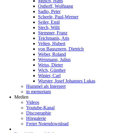
Musch, Hans
Osthoff, Wolfgang
Sadlo, Peter
Scheele, Paul-Werner
Seiler, Emil
Stech, Willi
Stemmer, Franz
Teichmanis, Atis
Velten, Hubert
von Bausznern, Dietrich
Weber, Roland
Weismann, Julius
Weiss, Dieter
Wich, Günther
Winter, Carl
Wurster, Josef Johannes Lukas
Hummel als Interpret
in memoriam
Medien
Videos
Youtube-Kanal
Discographie
Hörgalerie
Freier Notendownload