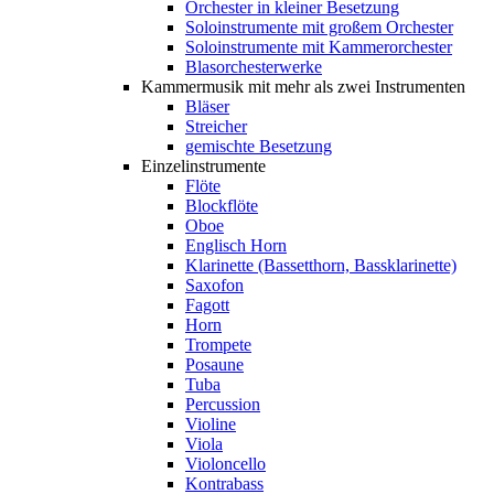
Orchester in kleiner Besetzung
Soloinstrumente mit großem Orchester
Soloinstrumente mit Kammerorchester
Blasorchesterwerke
Kammermusik mit mehr als zwei Instrumenten
Bläser
Streicher
gemischte Besetzung
Einzelinstrumente
Flöte
Blockflöte
Oboe
Englisch Horn
Klarinette (Bassetthorn, Bassklarinette)
Saxofon
Fagott
Horn
Trompete
Posaune
Tuba
Percussion
Violine
Viola
Violoncello
Kontrabass