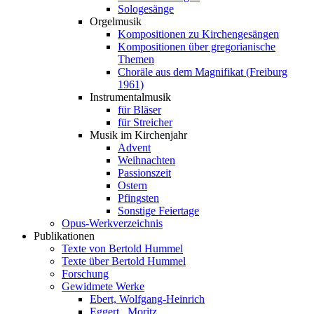
Sologesänge
Orgelmusik
Kompositionen zu Kirchengesängen
Kompositionen über gregorianische
Themen
Choräle aus dem Magnifikat (Freiburg
1961)
Instrumentalmusik
für Bläser
für Streicher
Musik im Kirchenjahr
Advent
Weihnachten
Passionszeit
Ostern
Pfingsten
Sonstige Feiertage
Opus-Werkverzeichnis
Publikationen
Texte von Bertold Hummel
Texte über Bertold Hummel
Forschung
Gewidmete Werke
Ebert, Wolfgang-Heinrich
Eggert , Moritz