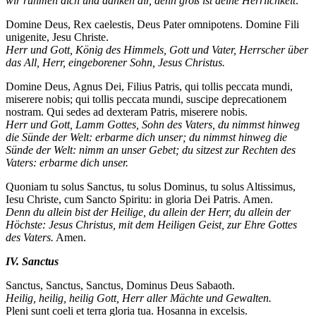
wir rühmen dich und danken dir, denn groß ist deine Herrlichkeit:
Domine Deus, Rex caelestis, Deus Pater omnipotens. Domine Fili
unigenite, Jesu Christe.
Herr und Gott, König des Himmels, Gott und Vater, Herrscher über
das All, Herr, eingeborener Sohn, Jesus Christus.
Domine Deus, Agnus Dei, Filius Patris, qui tollis peccata mundi,
miserere nobis; qui tollis peccata mundi, suscipe deprecationem
nostram. Qui sedes ad dexteram Patris, miserere nobis.
Herr und Gott, Lamm Gottes, Sohn des Vaters, du nimmst hinweg
die Sünde der Welt: erbarme dich unser; du nimmst hinweg die
Sünde der Welt: nimm an unser Gebet; du sitzest zur Rechten des
Vaters: erbarme dich unser.
Quoniam tu solus Sanctus, tu solus Dominus, tu solus Altissimus,
Iesu Christe, cum Sancto Spiritu: in gloria Dei Patris. Amen.
Denn du allein bist der Heilige, du allein der Herr, du allein der
Höchste: Jesus Christus, mit dem Heiligen Geist, zur Ehre Gottes
des Vaters.
Amen.
IV. Sanctus
Sanctus, Sanctus, Sanctus, Dominus Deus Sabaoth.
Heilig, heilig, heilig Gott, Herr aller Mächte und Gewalten.
Pleni sunt coeli et terra gloria tua. Hosanna in excelsis.