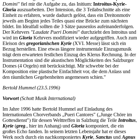
Domini"
fiel mir die Aufgabe zu, das Initium:
Introitus-Kyrie-
Gloria
auszuarbeiten. Der Intension, die 3 Teilabschnitte als eine
Einheit zu erfahren, wurde dadurch gelöst, dass ein Dreitonmotiv
jeweils am Beginn jedes Teiles quasi eine Brücke zum nächsten
bildet. Im Idealfall sollten die 3 Sätze pausenlos aufeinanderfolgen.
Der Kehrvers
"Laudate Pueri Domini"
durchzieht den Introitus und
wird im
Gloria
Kehrvers modifiziert wieder aufgegriffen. Auch zum
Eleison des
gregorianischen Kyrie
(XVI. Messe) lässt sich ein
Bezug herstellen. Eine etwas längere instrumentale Einzugsmusik
trägt dem erwarteten festlichen Einzug des Klerus Rechnung. In der
Instrumentation sind die akustischen Möglichkeiten des Salzburger
Domes (4 Orgeln) mit berücksichtigt. Mir schwebte bei der
Komposition eine plastische Einfachheit vor, die dem Anlass und
den räumlichen Gegebenheiten angemessen schien."
Bertold Hummel
(23.5.1996)
Vorwort
(Schott Musik International)
Im Jahre 1996 hatte Bertold Hummel auf Einladung des
Internationalen Chorverbands „Pueri Cantores" („Junge Chöre im
Gottesdienst") für dessen Welttreffen in Salzburg die Teile
Introitus
,
Kyrie
(
greg
., hier im Anhang) und
Gloria
komponiert, die ein
großes Echo fanden. In seinem letzten Lebensjahr hat er dieses
Werk noch durch ein nachkomponiertes
Kyrie
,
Sanctus
und
Agnus