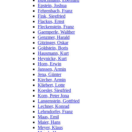
Buschmann, Eberhard
Epstein, Joshua
Fehrenbach, Franz
Fink, Siegfried
Flackus, Ernst
Fleckenstein, Franz
Gaemperle, Walther
Genzmer, Harald
Gitzinger, Oskar
Goldstein, Boris
Hausmann, Kurt
Heynicke, Kurt
Horn, Erwin
Janssen, Armin
Jena, Günter
Kircher, Armin
Kliebert, Lotte
Koesler, Siegfried
Korn, Peter Jona
Langenstein, Gottfried
Lechner, Konrad
Lehrndorfer, Franz
Maas, Emil
Maier, Hans
Meyer, Klaus