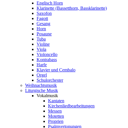
Englisch Horn
Klarinette (Bassetthorn, Bassklarinette)
Saxofon
Fagott
Gesang
Horn
Posaune
Tuba
Violine
Viola
Violoncello
Kontrabass
Harfe
Klavier und Cembalo
Orgel
Schulorchester
Weihnachtsmusik
Liturgische Musik
Vokalmusik
Kantaten
Kirchenliedbearbeitungen
Messen
Motetten
Proprien
Psalmvertonungen