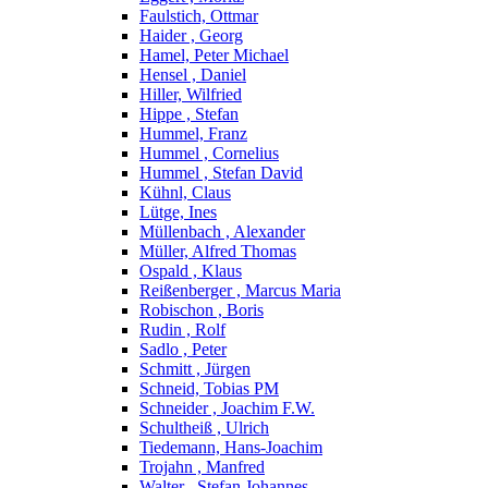
Faulstich, Ottmar
Haider , Georg
Hamel, Peter Michael
Hensel , Daniel
Hiller, Wilfried
Hippe , Stefan
Hummel, Franz
Hummel , Cornelius
Hummel , Stefan David
Kühnl, Claus
Lütge, Ines
Müllenbach , Alexander
Müller, Alfred Thomas
Ospald , Klaus
Reißenberger , Marcus Maria
Robischon , Boris
Rudin , Rolf
Sadlo , Peter
Schmitt , Jürgen
Schneid, Tobias PM
Schneider , Joachim F.W.
Schultheiß , Ulrich
Tiedemann, Hans-Joachim
Trojahn , Manfred
Walter , Stefan Johannes