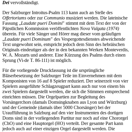
Dei
vervollständigt.
Der Salzburger Introitus-Psalm 113 kann auch an Stelle des
Offertoriums
oder zur
Communio
musiziert werden. Die lateinische
Fassung „
Laudate pueri Domini
" stimmt mit dem Text der von der
Päpstlichen Kommission veröffentlichten
Nova Vulgata (1974)
überein. Für viele Sänger und Hörer mag dieser vom geläufigen
„
Laudate pueri Dominum
" des Vespergottesdienstes abweichende
Text ungewohnt sein, entspricht jedoch dem Sinn des hebräischen
Originals eindeutiger als der in den bekannten Werken Monteverdis,
W. A. Mozarts und anderer. Eine Kürzung des Psalms durch einen
Sprung (Vi-de T. 86-111) ist möglich.
Für die vorliegende Druckfassung ist die ursprüngliche
Bläserbesetzung der Salzburger Teile im Einvernehmen mit dem
Komponisten von 16 auf 8 Spieler reduziert. Der seinerzeit von vier
Spielern ausgeführte Schlagzeugpart kann auch nur von einem bis
zwei Spielern dargestellt werden, die sich die Stimmen entsprechend
einrichten müssen. Die Orgelpartien zur Begleitung des
Vorsängerchors (damals Domsingknaben aus Lyon und Würzburg)
und der Gemeinde (damals über 5000 Chorsänger) bei der
Uraufführung in Salzburg auf den vier Instrumenten des dortigen
Doms sind in der vorliegenden Partitur nur noch auf eine Chororgel
(ChO) und eine Hauptorgel (HO) verteilt. Der gesamte Part kann
jedoch auch auf einer einzigen Orgel dargestellt werden. Die