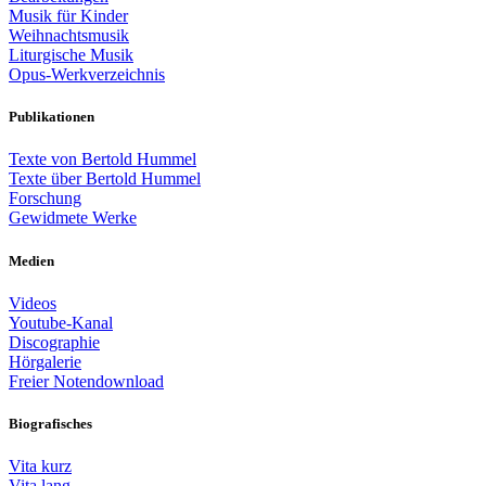
Musik für Kinder
Weihnachtsmusik
Liturgische Musik
Opus-Werkverzeichnis
Publikationen
Texte von Bertold Hummel
Texte über Bertold Hummel
Forschung
Gewidmete Werke
Medien
Videos
Youtube-Kanal
Discographie
Hörgalerie
Freier Notendownload
Biografisches
Vita kurz
Vita lang