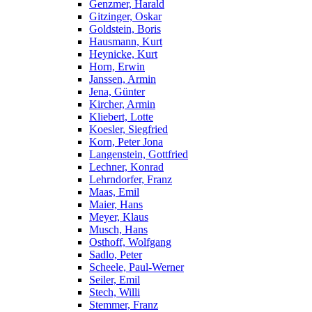
Genzmer, Harald
Gitzinger, Oskar
Goldstein, Boris
Hausmann, Kurt
Heynicke, Kurt
Horn, Erwin
Janssen, Armin
Jena, Günter
Kircher, Armin
Kliebert, Lotte
Koesler, Siegfried
Korn, Peter Jona
Langenstein, Gottfried
Lechner, Konrad
Lehrndorfer, Franz
Maas, Emil
Maier, Hans
Meyer, Klaus
Musch, Hans
Osthoff, Wolfgang
Sadlo, Peter
Scheele, Paul-Werner
Seiler, Emil
Stech, Willi
Stemmer, Franz