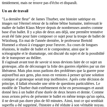
timidement, mais ne trouve pas d'écho et disparaît.
Un an de travail
"La dernière fleur" de James Thurber, une histoire satirique en
images sur l'éternel retour de la même bêtise humaine, intéressait le
maître de ballet Klaus Meyer depuis de nombreuses années comme
base d'un ballet. Il y a plus de deux ans déjà, une première tentative
avait été faite pour faire composer ce sujet pour la troupe de ballet de
Würzburg. En mai de l'année dernière, le professeur Bertold
Hummel a réussi à s'engager pour l'œuvre. Au cours de longues
réunions, le maître de ballet et le compositeur, ainsi que le
scénographe et le dramaturge, ont discuté du sujet et de la possibilité
de le transposer au théâtre.
Il s'agissait avant tout de savoir si nous devions faire de ce sujet un
grotesque, afin de décourager la folie des guerres répétées par un rire
libérateur. Mais plus nous parlions des problèmes que la guerre pose
aujourd'hui aux gens, plus nous en venions à penser qu'une solution
comique et grotesque serait trop inoffensive. Après cette décision de
principe, il fallait résoudre une série de questions particulières. Le
modèle de Thurber était extrêmement riche en personnages et aurait
donné lieu à un ballet d'une durée de deux heures et demie. Comme
nous avions prévu de présenter le ballet en même temps qu'un opéra,
il ne devait pas durer plus de 60 minutes. Ainsi, tout ce qui semblait
superflu a été supprimé, l'histoire a été réduite à son véritable noyau.