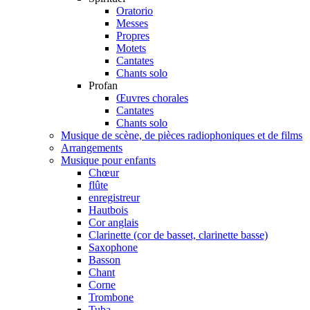
Oratorio
Messes
Propres
Motets
Cantates
Chants solo
Profan
Œuvres chorales
Cantates
Chants solo
Musique de scène, de pièces radiophoniques et de films
Arrangements
Musique pour enfants
Chœur
flûte
enregistreur
Hautbois
Cor anglais
Clarinette (cor de basset, clarinette basse)
Saxophone
Basson
Chant
Corne
Trombone
Tuba