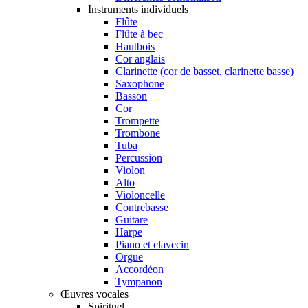
Instruments individuels
Flûte
Flûte à bec
Hautbois
Cor anglais
Clarinette (cor de basset, clarinette basse)
Saxophone
Basson
Cor
Trompette
Trombone
Tuba
Percussion
Violon
Alto
Violoncelle
Contrebasse
Guitare
Harpe
Piano et clavecin
Orgue
Accordéon
Tympanon
Œuvres vocales
Spirituel