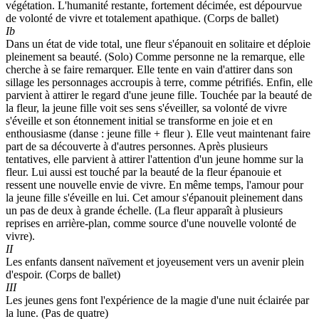
végétation. L'humanité restante, fortement décimée, est dépourvue
de volonté de vivre et totalement apathique. (Corps de ballet)
Ib
Dans un état de vide total, une fleur s'épanouit en solitaire et déploie
pleinement sa beauté. (Solo) Comme personne ne la remarque, elle
cherche à se faire remarquer. Elle tente en vain d'attirer dans son
sillage les personnages accroupis à terre, comme pétrifiés. Enfin, elle
parvient à attirer le regard d'une jeune fille. Touchée par la beauté de
la fleur, la jeune fille voit ses sens s'éveiller, sa volonté de vivre
s'éveille et son étonnement initial se transforme en joie et en
enthousiasme (danse : jeune fille + fleur ). Elle veut maintenant faire
part de sa découverte à d'autres personnes. Après plusieurs
tentatives, elle parvient à attirer l'attention d'un jeune homme sur la
fleur. Lui aussi est touché par la beauté de la fleur épanouie et
ressent une nouvelle envie de vivre. En même temps, l'amour pour
la jeune fille s'éveille en lui. Cet amour s'épanouit pleinement dans
un pas de deux à grande échelle. (La fleur apparaît à plusieurs
reprises en arrière-plan, comme source d'une nouvelle volonté de
vivre).
II
Les enfants dansent naïvement et joyeusement vers un avenir plein
d'espoir. (Corps de ballet)
III
Les jeunes gens font l'expérience de la magie d'une nuit éclairée par
la lune. (Pas de quatre)