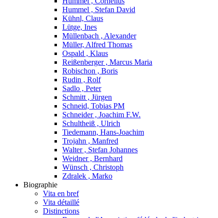
Hummel , Cornelius
Hummel , Stefan David
Kühnl, Claus
Lütge, Ines
Müllenbach , Alexander
Müller, Alfred Thomas
Ospald , Klaus
Reißenberger , Marcus Maria
Robischon , Boris
Rudin , Rolf
Sadlo , Peter
Schmitt , Jürgen
Schneid, Tobias PM
Schneider , Joachim F.W.
Schultheiß , Ulrich
Tiedemann, Hans-Joachim
Trojahn , Manfred
Walter , Stefan Johannes
Weidner , Bernhard
Wünsch , Christoph
Zdralek , Marko
Biographie
Vita en bref
Vita détaillé
Distinctions