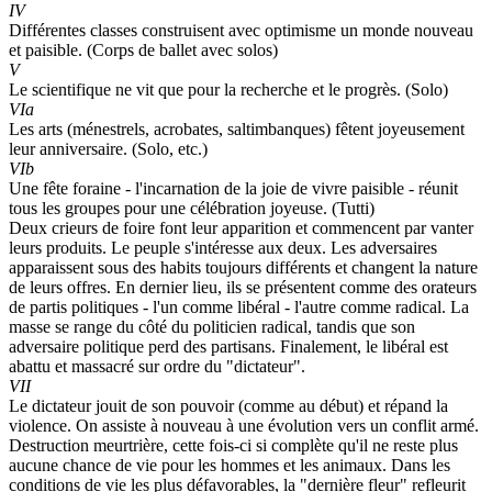
IV
Différentes classes construisent avec optimisme un monde nouveau
et paisible. (Corps de ballet avec solos)
V
Le scientifique ne vit que pour la recherche et le progrès. (Solo)
VIa
Les arts (ménestrels, acrobates, saltimbanques) fêtent joyeusement
leur anniversaire. (Solo, etc.)
VIb
Une fête foraine - l'incarnation de la joie de vivre paisible - réunit
tous les groupes pour une célébration joyeuse. (Tutti)
Deux crieurs de foire font leur apparition et commencent par vanter
leurs produits. Le peuple s'intéresse aux deux. Les adversaires
apparaissent sous des habits toujours différents et changent la nature
de leurs offres. En dernier lieu, ils se présentent comme des orateurs
de partis politiques - l'un comme libéral - l'autre comme radical. La
masse se range du côté du politicien radical, tandis que son
adversaire politique perd des partisans. Finalement, le libéral est
abattu et massacré sur ordre du "dictateur".
VII
Le dictateur jouit de son pouvoir (comme au début) et répand la
violence. On assiste à nouveau à une évolution vers un conflit armé.
Destruction meurtrière, cette fois-ci si complète qu'il ne reste plus
aucune chance de vie pour les hommes et les animaux. Dans les
conditions de vie les plus défavorables, la "dernière fleur" refleurit