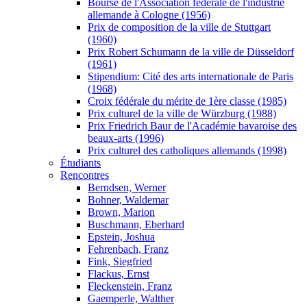
Bourse de l'Association fédérale de l'industrie
allemande à Cologne (1956)
Prix de composition de la ville de Stuttgart
(1960)
Prix Robert Schumann de la ville de Düsseldorf
(1961)
Stipendium: Cité des arts internationale de Paris
(1968)
Croix fédérale du mérite de 1ère classe (1985)
Prix culturel de la ville de Würzburg (1988)
Prix Friedrich Baur de l'Académie bavaroise des
beaux-arts (1996)
Prix culturel des catholiques allemands (1998)
Étudiants
Rencontres
Berndsen, Werner
Bohner, Waldemar
Brown, Marion
Buschmann, Eberhard
Epstein, Joshua
Fehrenbach, Franz
Fink, Siegfried
Flackus, Ernst
Fleckenstein, Franz
Gaemperle, Walther