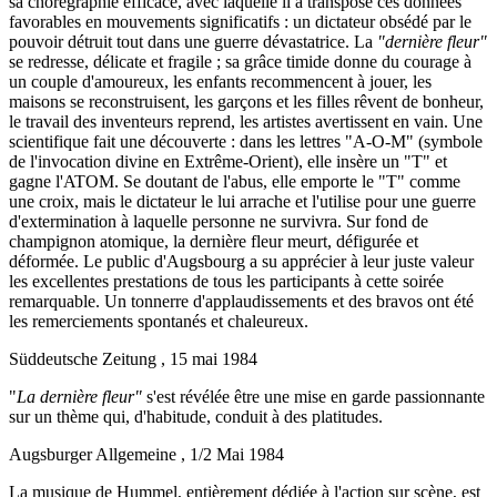
sa chorégraphie efficace, avec laquelle il a transposé ces données
favorables en mouvements significatifs : un dictateur obsédé par le
pouvoir détruit tout dans une guerre dévastatrice. La
"dernière fleur"
se redresse, délicate et fragile ; sa grâce timide donne du courage à
un couple d'amoureux, les enfants recommencent à jouer, les
maisons se reconstruisent, les garçons et les filles rêvent de bonheur,
le travail des inventeurs reprend, les artistes avertissent en vain. Une
scientifique fait une découverte : dans les lettres "A-O-M" (symbole
de l'invocation divine en Extrême-Orient), elle insère un "T" et
gagne l'ATOM. Se doutant de l'abus, elle emporte le "T" comme
une croix, mais le dictateur le lui arrache et l'utilise pour une guerre
d'extermination à laquelle personne ne survivra. Sur fond de
champignon atomique, la dernière fleur meurt, défigurée et
déformée. Le public d'Augsbourg a su apprécier à leur juste valeur
les excellentes prestations de tous les participants à cette soirée
remarquable. Un tonnerre d'applaudissements et des bravos ont été
les remerciements spontanés et chaleureux.
Süddeutsche Zeitung , 15 mai 1984
"
La dernière fleur"
s'est révélée être une mise en garde passionnante
sur un thème qui, d'habitude, conduit à des platitudes.
Augsburger Allgemeine , 1/2 Mai 1984
La musique de Hummel, entièrement dédiée à l'action sur scène, est