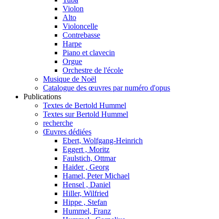
Violon
Alto
Violoncelle
Contrebasse
Harpe
Piano et clavecin
Orgue
Orchestre de l'école
Musique de Noël
Catalogue des œuvres par numéro d'opus
Publications
Textes de Bertold Hummel
Textes sur Bertold Hummel
recherche
Œuvres dédiées
Ebert, Wolfgang-Heinrich
Eggert , Moritz
Faulstich, Ottmar
Haider , Georg
Hamel, Peter Michael
Hensel , Daniel
Hiller, Wilfried
Hippe , Stefan
Hummel, Franz