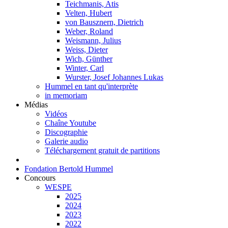
Teichmanis, Atis
Velten, Hubert
von Bausznern, Dietrich
Weber, Roland
Weismann, Julius
Weiss, Dieter
Wich, Günther
Winter, Carl
Wurster, Josef Johannes Lukas
Hummel en tant qu'interprète
in memoriam
Médias
Vidéos
Chaîne Youtube
Discographie
Galerie audio
Téléchargement gratuit de partitions
Fondation Bertold Hummel
Concours
WESPE
2025
2024
2023
2022