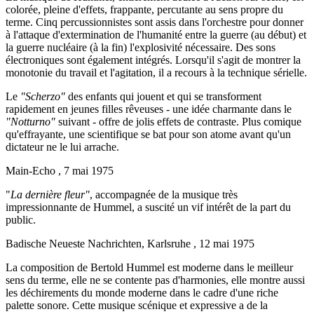
colorée, pleine d'effets, frappante, percutante au sens propre du
terme. Cinq percussionnistes sont assis dans l'orchestre pour donner
à l'attaque d'extermination de l'humanité entre la guerre (au début) et
la guerre nucléaire (à la fin) l'explosivité nécessaire. Des sons
électroniques sont également intégrés. Lorsqu'il s'agit de montrer la
monotonie du travail et l'agitation, il a recours à la technique sérielle.
Le
"Scherzo"
des enfants qui jouent et qui se transforment
rapidement en jeunes filles rêveuses - une idée charmante dans le
"Notturno"
suivant - offre de jolis effets de contraste. Plus comique
qu'effrayante, une scientifique se bat pour son atome avant qu'un
dictateur ne le lui arrache.
Main-Echo , 7 mai 1975
"
La dernière fleur"
, accompagnée de la musique très
impressionnante de Hummel, a suscité un vif intérêt de la part du
public.
Badische Neueste Nachrichten, Karlsruhe , 12 mai 1975
La composition de Bertold Hummel est moderne dans le meilleur
sens du terme, elle ne se contente pas d'harmonies, elle montre aussi
les déchirements du monde moderne dans le cadre d'une riche
palette sonore. Cette musique scénique et expressive a de la