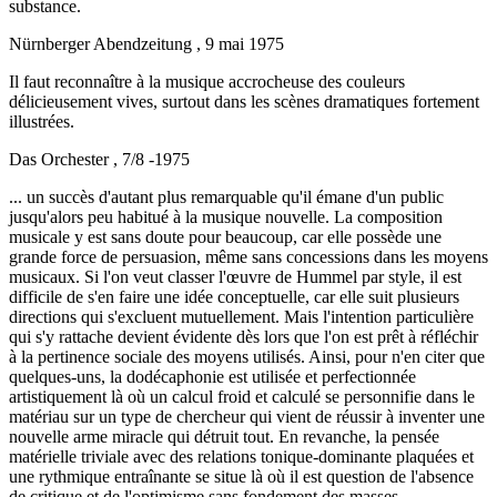
substance.
Nürnberger Abendzeitung , 9 mai 1975
Il faut reconnaître à la musique accrocheuse des couleurs
délicieusement vives, surtout dans les scènes dramatiques fortement
illustrées.
Das Orchester , 7/8 -1975
... un succès d'autant plus remarquable qu'il émane d'un public
jusqu'alors peu habitué à la musique nouvelle. La composition
musicale y est sans doute pour beaucoup, car elle possède une
grande force de persuasion, même sans concessions dans les moyens
musicaux. Si l'on veut classer l'œuvre de Hummel par style, il est
difficile de s'en faire une idée conceptuelle, car elle suit plusieurs
directions qui s'excluent mutuellement. Mais l'intention particulière
qui s'y rattache devient évidente dès lors que l'on est prêt à réfléchir
à la pertinence sociale des moyens utilisés. Ainsi, pour n'en citer que
quelques-uns, la dodécaphonie est utilisée et perfectionnée
artistiquement là où un calcul froid et calculé se personnifie dans le
matériau sur un type de chercheur qui vient de réussir à inventer une
nouvelle arme miracle qui détruit tout. En revanche, la pensée
matérielle triviale avec des relations tonique-dominante plaquées et
une rythmique entraînante se situe là où il est question de l'absence
de critique et de l'optimisme sans fondement des masses.