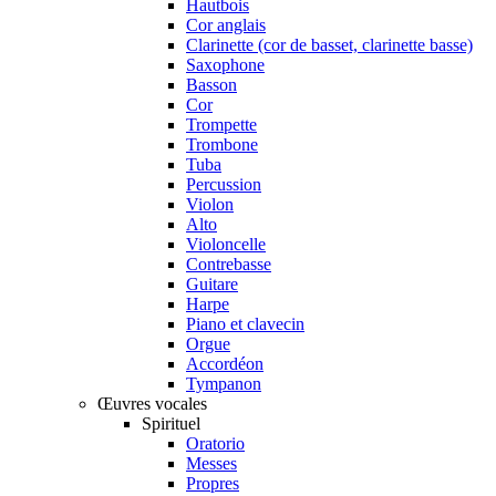
Hautbois
Cor anglais
Clarinette (cor de basset, clarinette basse)
Saxophone
Basson
Cor
Trompette
Trombone
Tuba
Percussion
Violon
Alto
Violoncelle
Contrebasse
Guitare
Harpe
Piano et clavecin
Orgue
Accordéon
Tympanon
Œuvres vocales
Spirituel
Oratorio
Messes
Propres