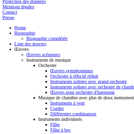
Protection des données
Mentions légales
Contact
Presse
Home
Biographie
Biographie complétée
Liste des œuvres
Œuvres
Œuvres scéniques
Instruments de musique
Orchestre
Œuvres symphoniques
Orchestre à effectif réduit
Instruments solistes avec grand orchestre
Instruments solistes avec orchestre de cham
Œuvres pour orchestre d'harmonie
Musique de chambre avec plus de deux instrument
Instruments à vent
Cordes
Différentes combinaison
Instruments individuels
Flûte
Flûte à bec