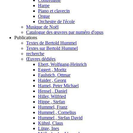
Contrebasse
Harpe
Piano et clavecin
Orgue
Orchestre de l'école
Musique de Noël
Catalogue des œuvres par numéro d'opus
Publications
Textes de Bertold Hummel
Textes sur Bertold Hummel
recherche
Œuvres dédiées
Ebert, Wolfgang-Heinrich
Eggert , Moritz
Faulstich, Ottmar
Haider , Georg
Hamel, Peter Michael
Hensel , Daniel
Hiller, Wilfried
Hippe , Stefan
Hummel, Franz
Hummel , Cornelius
Hummel , Stefan David
Kühnl, Claus
Lütge, Ines