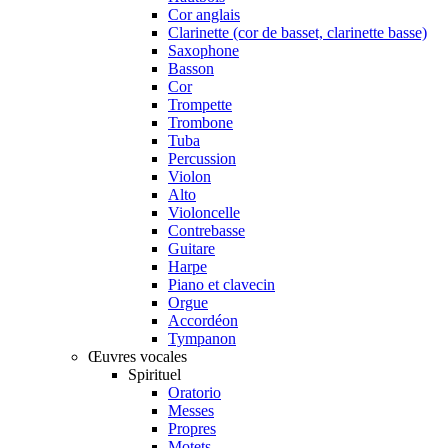
Cor anglais
Clarinette (cor de basset, clarinette basse)
Saxophone
Basson
Cor
Trompette
Trombone
Tuba
Percussion
Violon
Alto
Violoncelle
Contrebasse
Guitare
Harpe
Piano et clavecin
Orgue
Accordéon
Tympanon
Œuvres vocales
Spirituel
Oratorio
Messes
Propres
Motets