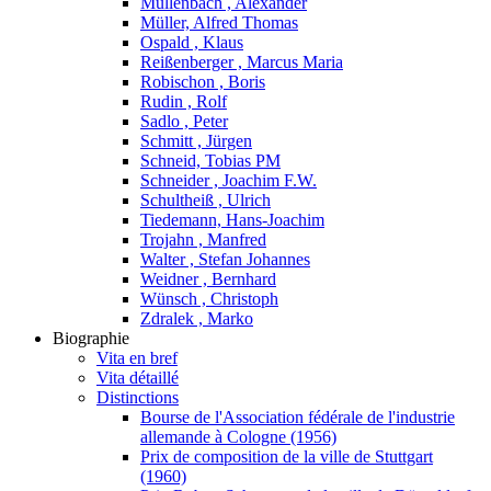
Müllenbach , Alexander
Müller, Alfred Thomas
Ospald , Klaus
Reißenberger , Marcus Maria
Robischon , Boris
Rudin , Rolf
Sadlo , Peter
Schmitt , Jürgen
Schneid, Tobias PM
Schneider , Joachim F.W.
Schultheiß , Ulrich
Tiedemann, Hans-Joachim
Trojahn , Manfred
Walter , Stefan Johannes
Weidner , Bernhard
Wünsch , Christoph
Zdralek , Marko
Biographie
Vita en bref
Vita détaillé
Distinctions
Bourse de l'Association fédérale de l'industrie
allemande à Cologne (1956)
Prix de composition de la ville de Stuttgart
(1960)