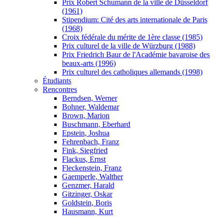
Prix Robert Schumann de la ville de Düsseldorf
(1961)
Stipendium: Cité des arts internationale de Paris
(1968)
Croix fédérale du mérite de 1ère classe (1985)
Prix culturel de la ville de Würzburg (1988)
Prix Friedrich Baur de l'Académie bavaroise des
beaux-arts (1996)
Prix culturel des catholiques allemands (1998)
Étudiants
Rencontres
Berndsen, Werner
Bohner, Waldemar
Brown, Marion
Buschmann, Eberhard
Epstein, Joshua
Fehrenbach, Franz
Fink, Siegfried
Flackus, Ernst
Fleckenstein, Franz
Gaemperle, Walther
Genzmer, Harald
Gitzinger, Oskar
Goldstein, Boris
Hausmann, Kurt