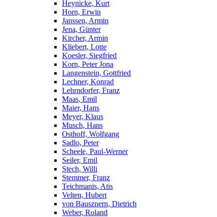
Heynicke, Kurt
Horn, Erwin
Janssen, Armin
Jena, Günter
Kircher, Armin
Kliebert, Lotte
Koesler, Siegfried
Korn, Peter Jona
Langenstein, Gottfried
Lechner, Konrad
Lehrndorfer, Franz
Maas, Emil
Maier, Hans
Meyer, Klaus
Musch, Hans
Osthoff, Wolfgang
Sadlo, Peter
Scheele, Paul-Werner
Seiler, Emil
Stech, Willi
Stemmer, Franz
Teichmanis, Atis
Velten, Hubert
von Bausznern, Dietrich
Weber, Roland