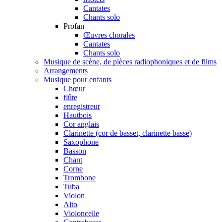
Cantates
Chants solo
Profan
Œuvres chorales
Cantates
Chants solo
Musique de scène, de pièces radiophoniques et de films
Arrangements
Musique pour enfants
Chœur
flûte
enregistreur
Hautbois
Cor anglais
Clarinette (cor de basset, clarinette basse)
Saxophone
Basson
Chant
Corne
Trombone
Tuba
Violon
Alto
Violoncelle