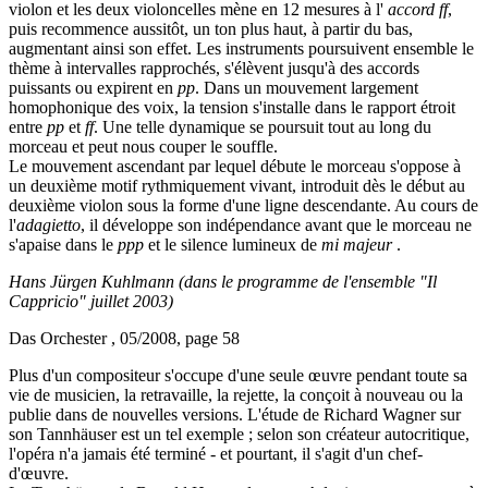
violon et les deux violoncelles mène en 12 mesures à l'
accord ff
,
puis recommence aussitôt, un ton plus haut, à partir du bas,
augmentant ainsi son effet. Les instruments poursuivent ensemble le
thème à intervalles rapprochés, s'élèvent jusqu'à des accords
puissants ou expirent en
pp
. Dans un mouvement largement
homophonique des voix, la tension s'installe dans le rapport étroit
entre
pp
et
ff
. Une telle dynamique se poursuit tout au long du
morceau et peut nous couper le souffle.
Le mouvement ascendant par lequel débute le morceau s'oppose à
un deuxième motif rythmiquement vivant, introduit dès le début au
deuxième violon sous la forme d'une ligne descendante. Au cours de
l'
adagietto
, il développe son indépendance avant que le morceau ne
s'apaise dans le
ppp
et le silence lumineux de
mi majeur
.
Hans Jürgen Kuhlmann (dans le programme de l'ensemble "Il
Cappricio" juillet 2003)
Das Orchester , 05/2008, page 58
Plus d'un compositeur s'occupe d'une seule œuvre pendant toute sa
vie de musicien, la retravaille, la rejette, la conçoit à nouveau ou la
publie dans de nouvelles versions. L'étude de Richard Wagner sur
son Tannhäuser est un tel exemple ; selon son créateur autocritique,
l'opéra n'a jamais été terminé - et pourtant, il s'agit d'un chef-
d'œuvre.