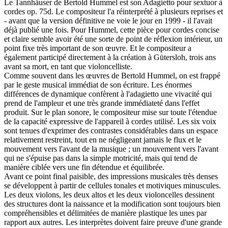
Le Tannhäuser de Bertold Hummel est son Adagietto pour sextuor à
cordes op. 75d. Le compositeur l'a réinterprété à plusieurs reprises et
- avant que la version définitive ne voie le jour en 1999 - il l'avait
déjà publié une fois. Pour Hummel, cette pièce pour cordes concise
et claire semble avoir été une sorte de point de réflexion intérieur, un
point fixe très important de son œuvre. Et le compositeur a
également participé directement à la création à Gütersloh, trois ans
avant sa mort, en tant que violoncelliste.
Comme souvent dans les œuvres de Bertold Hummel, on est frappé
par le geste musical immédiat de son écriture. Les énormes
différences de dynamique confèrent à l'adagietto une vivacité qui
prend de l'ampleur et une très grande immédiateté dans l'effet
produit. Sur le plan sonore, le compositeur mise sur toute l'étendue
de la capacité expressive de l'appareil à cordes utilisé. Les six voix
sont tenues d'exprimer des contrastes considérables dans un espace
relativement restreint, tout en ne négligeant jamais le flux et le
mouvement vers l'avant de la musique ; un mouvement vers l'avant
qui ne s'épuise pas dans la simple motricité, mais qui tend de
manière ciblée vers une fin détendue et équilibrée.
Avant ce point final paisible, des impressions musicales très denses
se développent à partir de cellules tonales et motiviques minuscules.
Les deux violons, les deux altos et les deux violoncelles dessinent
des structures dont la naissance et la modification sont toujours bien
compréhensibles et délimitées de manière plastique les unes par
rapport aux autres. Les interprètes doivent faire preuve d'une grande