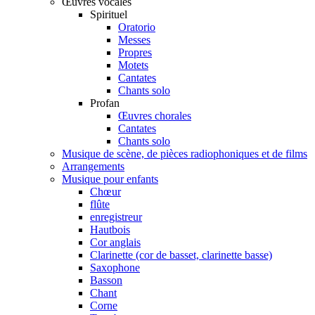
Œuvres vocales
Spirituel
Oratorio
Messes
Propres
Motets
Cantates
Chants solo
Profan
Œuvres chorales
Cantates
Chants solo
Musique de scène, de pièces radiophoniques et de films
Arrangements
Musique pour enfants
Chœur
flûte
enregistreur
Hautbois
Cor anglais
Clarinette (cor de basset, clarinette basse)
Saxophone
Basson
Chant
Corne