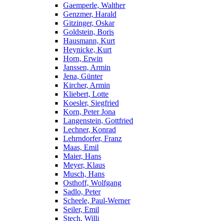
Gaemperle, Walther
Genzmer, Harald
Gitzinger, Oskar
Goldstein, Boris
Hausmann, Kurt
Heynicke, Kurt
Horn, Erwin
Janssen, Armin
Jena, Günter
Kircher, Armin
Kliebert, Lotte
Koesler, Siegfried
Korn, Peter Jona
Langenstein, Gottfried
Lechner, Konrad
Lehrndorfer, Franz
Maas, Emil
Maier, Hans
Meyer, Klaus
Musch, Hans
Osthoff, Wolfgang
Sadlo, Peter
Scheele, Paul-Werner
Seiler, Emil
Stech, Willi