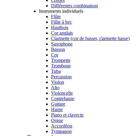
Cordes
Différentes combinaison
Instruments individuels
Flûte
Flûte à bec
Hautbois
Cor anglais
Clarinette (cor de basset, clarinette basse)
Saxophone
Basson
Cor
Trompette
Trombone
Tuba
Percussion
Violon
Alto
Violoncelle
Contrebasse
Guitare
Harpe
Piano et clavecin
Orgue
Accordéon
Tympanon