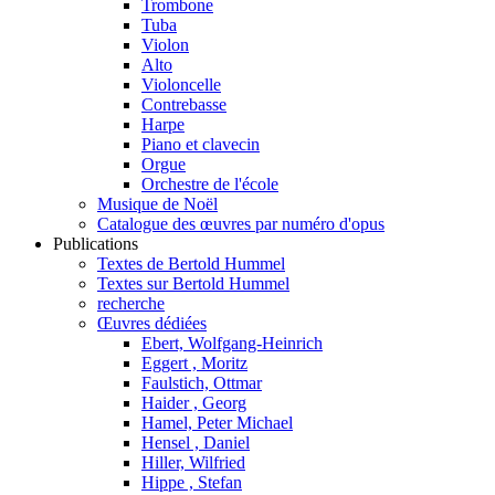
Trombone
Tuba
Violon
Alto
Violoncelle
Contrebasse
Harpe
Piano et clavecin
Orgue
Orchestre de l'école
Musique de Noël
Catalogue des œuvres par numéro d'opus
Publications
Textes de Bertold Hummel
Textes sur Bertold Hummel
recherche
Œuvres dédiées
Ebert, Wolfgang-Heinrich
Eggert , Moritz
Faulstich, Ottmar
Haider , Georg
Hamel, Peter Michael
Hensel , Daniel
Hiller, Wilfried
Hippe , Stefan