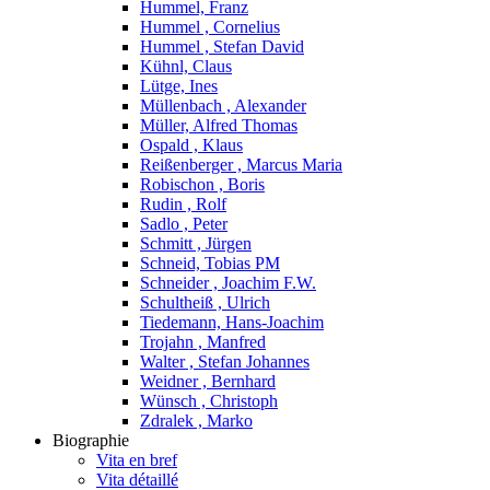
Hummel, Franz
Hummel , Cornelius
Hummel , Stefan David
Kühnl, Claus
Lütge, Ines
Müllenbach , Alexander
Müller, Alfred Thomas
Ospald , Klaus
Reißenberger , Marcus Maria
Robischon , Boris
Rudin , Rolf
Sadlo , Peter
Schmitt , Jürgen
Schneid, Tobias PM
Schneider , Joachim F.W.
Schultheiß , Ulrich
Tiedemann, Hans-Joachim
Trojahn , Manfred
Walter , Stefan Johannes
Weidner , Bernhard
Wünsch , Christoph
Zdralek , Marko
Biographie
Vita en bref
Vita détaillé