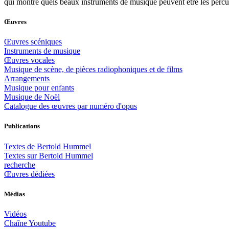
qui montre quels beaux instruments de musique peuvent être les percu
Œuvres
Œuvres scéniques
Instruments de musique
Œuvres vocales
Musique de scène, de pièces radiophoniques et de films
Arrangements
Musique pour enfants
Musique de Noël
Catalogue des œuvres par numéro d'opus
Publications
Textes de Bertold Hummel
Textes sur Bertold Hummel
recherche
Œuvres dédiées
Médias
Vidéos
Chaîne Youtube