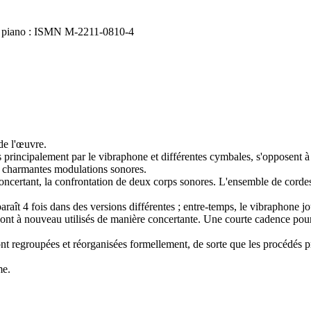
 piano : ISMN M-2211-0810-4
de l'œuvre.
es principalement par le vibraphone et différentes cymbales, s'opposent 
 de charmantes modulations sonores.
oncertant, la confrontation de deux corps sonores. L'ensemble de cordes
paraît 4 fois dans des versions différentes ; entre-temps, le vibraphone j
sont à nouveau utilisés de manière concertante. Une courte cadence pour le
 sont regroupées et réorganisées formellement, de sorte que les procédés
me.