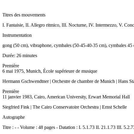
Titres des mouvements
I. Fantaisie, II. Allegro ritmico, III. Nocturne, IV. Intermezzo, V. Con
Instrumentation
gong (50 cm), vibraphone, cymbales (50-45-40-35 cm), cymbales 45 cm 
Durée:
26 minutes
Première
6 mai 1975, Munich, École supérieure de musique
Hermann Gschwendtner | Orchestre de chambre de Munich | Hans St
Première
11 janvier 1983, Cairo, American University, Erwart Memorial Hall
Siegfried Fink | The Cairo Conservatoire Orchestra | Ernst Schelle
Autographe
Titre : - - Volume : 48 pages - Datation : I. 5.1.73 II. 21.1.73 III. 5.