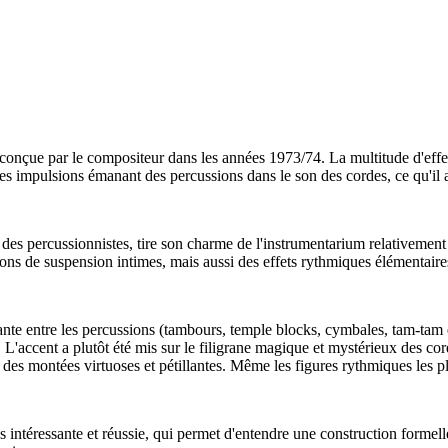
conçue par le compositeur dans les années 1973/74. La multitude d'effet
 impulsions émanant des percussions dans le son des cordes, ce qu'il a
 percussionnistes, tire son charme de l'instrumentarium relativement pet
sons de suspension intimes, mais aussi des effets rythmiques élémentaire
ante entre les percussions (tambours, temple blocks, cymbales, tam-tam
t. L'accent a plutôt été mis sur le filigrane magique et mystérieux des c
des montées virtuoses et pétillantes. Même les figures rythmiques les pl
 intéressante et réussie, qui permet d'entendre une construction formell