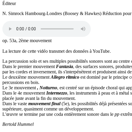
Éditeur
N. Simrock Hambourg-Londres (Boosey & Hawkes) Réduction pour
op. 53a, 2ème mouvement
La lecture de cette vidéo transmet des données à YouTube.
La percussion solo et ses multiples possibilités sonores sont au centre 
Dans le premier mouvement
Fantasia
, des surfaces sonores, produit
par les cordes et inversement, ils s'interpénètrent et produisent ainsi
Le deuxième mouvement
Allegro
ritmico
est dominé par le principe c
percussions en bois.
Le 3e mouvement
, Notturno
, est centré sur un épisode choral qui ap
Dans le 4e mouvement
Intermezzo
, les instruments à peau et à métal 
placée juste avant la fin du mouvement.
Dans le vaste
mouvement final
(5e), les possibilités déjà présentées
supérieure, quasiment comme un développement.
L'œuvre se termine par une coda entièrement sonore dans le
pp
extrê
Bertold Hummel