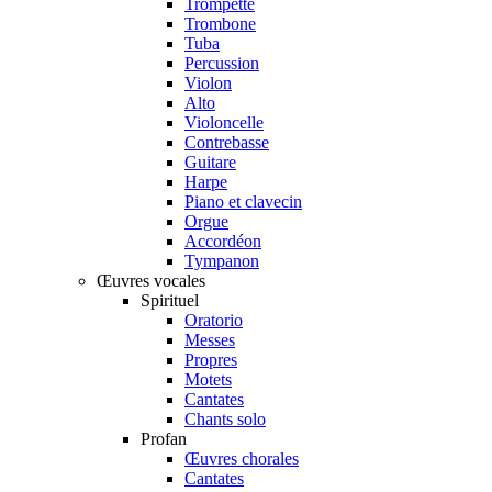
Trompette
Trombone
Tuba
Percussion
Violon
Alto
Violoncelle
Contrebasse
Guitare
Harpe
Piano et clavecin
Orgue
Accordéon
Tympanon
Œuvres vocales
Spirituel
Oratorio
Messes
Propres
Motets
Cantates
Chants solo
Profan
Œuvres chorales
Cantates