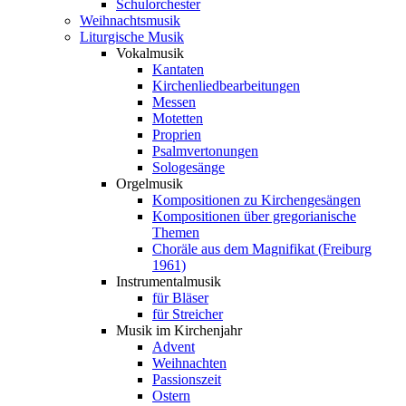
Schulorchester
Weihnachtsmusik
Liturgische Musik
Vokalmusik
Kantaten
Kirchenliedbearbeitungen
Messen
Motetten
Proprien
Psalmvertonungen
Sologesänge
Orgelmusik
Kompositionen zu Kirchengesängen
Kompositionen über gregorianische
Themen
Choräle aus dem Magnifikat (Freiburg
1961)
Instrumentalmusik
für Bläser
für Streicher
Musik im Kirchenjahr
Advent
Weihnachten
Passionszeit
Ostern