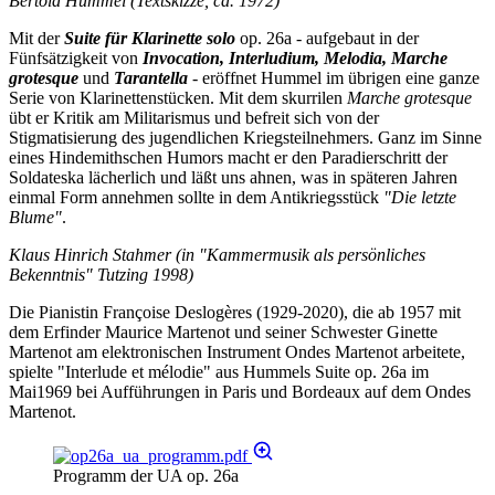
Bertold Hummel
(Textskizze, ca. 1972)
Mit der
Suite für Klarinette solo
op. 26a - aufgebaut in der
Fünfsätzigkeit von
Invocation, Interludium, Melodia, Marche
grotesque
und
Tarantella
- eröffnet Hummel im übrigen eine ganze
Serie von Klarinettenstücken. Mit dem skurrilen
Marche grotesque
übt er Kritik am Militarismus und befreit sich von der
Stigmatisierung des jugendlichen Kriegsteilnehmers. Ganz im Sinne
eines Hindemithschen Humors macht er den Paradierschritt der
Soldateska lächerlich und läßt uns ahnen, was in späteren Jahren
einmal Form annehmen sollte in dem Antikriegsstück
"Die letzte
Blume"
.
Klaus Hinrich Stahmer (in "Kammermusik als persönliches
Bekenntnis" Tutzing 1998)
Die Pianistin Françoise Deslogères (1929-2020), die ab 1957 mit
dem Erfinder Maurice Martenot und seiner Schwester Ginette
Martenot am elektronischen Instrument Ondes Martenot arbeitete,
spielte "Interlude et mélodie" aus Hummels Suite op. 26a im
Mai1969 bei Aufführungen in Paris und Bordeaux auf dem Ondes
Martenot.
Programm der UA op. 26a