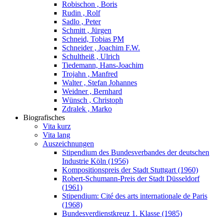
Robischon , Boris
Rudin , Rolf
Sadlo , Peter
Schmitt , Jürgen
Schneid, Tobias PM
Schneider , Joachim F.W.
Schultheiß , Ulrich
Tiedemann, Hans-Joachim
Trojahn , Manfred
Walter , Stefan Johannes
Weidner , Bernhard
Wünsch , Christoph
Zdralek , Marko
Biografisches
Vita kurz
Vita lang
Auszeichnungen
Stipendium des Bundesverbandes der deutschen
Industrie Köln (1956)
Kompositionspreis der Stadt Stuttgart (1960)
Robert-Schumann-Preis der Stadt Düsseldorf
(1961)
Stipendium: Cité des arts internationale de Paris
(1968)
Bundesverdienstkreuz 1. Klasse (1985)