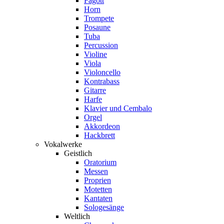
Fagott
Horn
Trompete
Posaune
Tuba
Percussion
Violine
Viola
Violoncello
Kontrabass
Gitarre
Harfe
Klavier und Cembalo
Orgel
Akkordeon
Hackbrett
Vokalwerke
Geistlich
Oratorium
Messen
Proprien
Motetten
Kantaten
Sologesänge
Weltlich