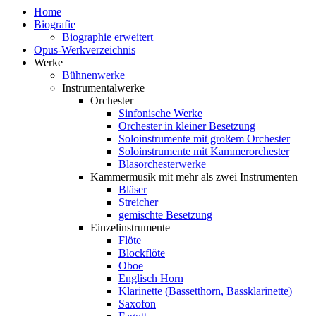
Home
Biografie
Biographie erweitert
Opus-Werkverzeichnis
Werke
Bühnenwerke
Instrumentalwerke
Orchester
Sinfonische Werke
Orchester in kleiner Besetzung
Soloinstrumente mit großem Orchester
Soloinstrumente mit Kammerorchester
Blasorchesterwerke
Kammermusik mit mehr als zwei Instrumenten
Bläser
Streicher
gemischte Besetzung
Einzelinstrumente
Flöte
Blockflöte
Oboe
Englisch Horn
Klarinette (Bassetthorn, Bassklarinette)
Saxofon