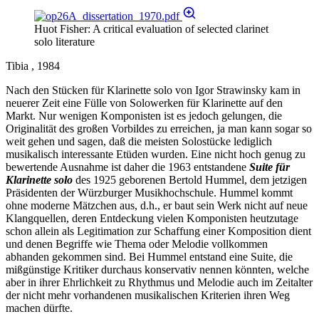
Huot Fisher: A critical evaluation of selected clarinet
solo literature
Tibia , 1984
Nach den Stücken für Klarinette solo von Igor Strawinsky kam in
neuerer Zeit eine Fülle von Solowerken für Klarinette auf den
Markt. Nur wenigen Komponisten ist es jedoch gelungen, die
Originalität des großen Vorbildes zu erreichen, ja man kann sogar so
weit gehen und sagen, daß die meisten Solostücke lediglich
musikalisch interessante Etüden wurden. Eine nicht hoch genug zu
bewertende Ausnahme ist daher die 1963 entstandene
Suite für
Klarinette solo
des 1925 geborenen Bertold Hummel, dem jetzigen
Präsidenten der Würzburger Musikhochschule. Hummel kommt
ohne moderne Mätzchen aus, d.h., er baut sein Werk nicht auf neue
Klangquellen, deren Entdeckung vielen Komponisten heutzutage
schon allein als Legitimation zur Schaffung einer Komposition dient
und denen Begriffe wie Thema oder Melodie vollkommen
abhanden gekommen sind. Bei Hummel entstand eine Suite, die
mißgünstige Kritiker durchaus konservativ nennen könnten, welche
aber in ihrer Ehrlichkeit zu Rhythmus und Melodie auch im Zeitalter
der nicht mehr vorhandenen musikalischen Kriterien ihren Weg
machen dürfte.