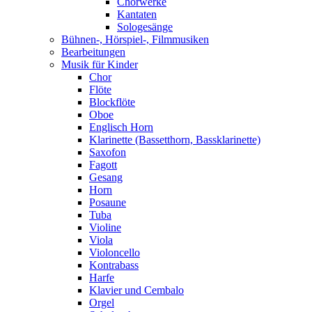
Chorwerke
Kantaten
Sologesänge
Bühnen-, Hörspiel-, Filmmusiken
Bearbeitungen
Musik für Kinder
Chor
Flöte
Blockflöte
Oboe
Englisch Horn
Klarinette (Bassetthorn, Bassklarinette)
Saxofon
Fagott
Gesang
Horn
Posaune
Tuba
Violine
Viola
Violoncello
Kontrabass
Harfe
Klavier und Cembalo
Orgel