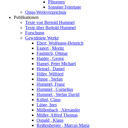
Pfingsten
Sonstige Feiertage
Opus-Werkverzeichnis
Publikationen
Texte von Bertold Hummel
Texte über Bertold Hummel
Forschung
Gewidmete Werke
Ebert, Wolfgang-Heinrich
Eggert , Moritz
Faulstich, Ottmar
Haider , Georg
Hamel, Peter Michael
Hensel , Daniel
Hiller, Wilfried
Hippe , Stefan
Hummel, Franz
Hummel , Cornelius
Hummel , Stefan David
Kühnl, Claus
Lütge, Ines
Müllenbach , Alexander
Müller, Alfred Thomas
Ospald , Klaus
Reißenberger , Marcus Maria