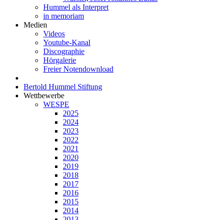
Hummel als Interpret
in memoriam
Medien
Videos
Youtube-Kanal
Discographie
Hörgalerie
Freier Notendownload
Bertold Hummel Stiftung
Wettbewerbe
WESPE
2025
2024
2023
2022
2021
2020
2019
2018
2017
2016
2015
2014
2013