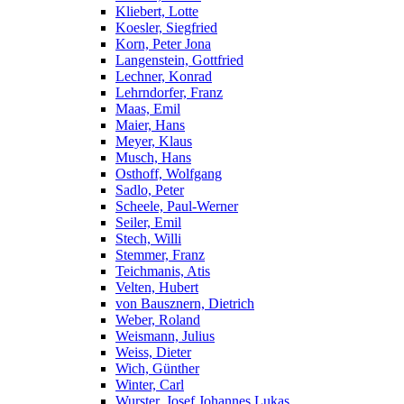
Kliebert, Lotte
Koesler, Siegfried
Korn, Peter Jona
Langenstein, Gottfried
Lechner, Konrad
Lehrndorfer, Franz
Maas, Emil
Maier, Hans
Meyer, Klaus
Musch, Hans
Osthoff, Wolfgang
Sadlo, Peter
Scheele, Paul-Werner
Seiler, Emil
Stech, Willi
Stemmer, Franz
Teichmanis, Atis
Velten, Hubert
von Bausznern, Dietrich
Weber, Roland
Weismann, Julius
Weiss, Dieter
Wich, Günther
Winter, Carl
Wurster, Josef Johannes Lukas