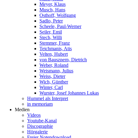
Meyer, Klaus
Musch, Hans
Osthoff, Wolfgang
Sadlo, Peter
Scheele, Paul-Werner
Seiler, Emil
Stech, Willi
Stemmer, Franz
Teichmanis, Atis
Velten, Hubert
von Bausznern, Dietrich
Weber, Roland
Weismann, Julius
Weiss, Dieter
Wich, Günther
Winter, Carl
Wurster, Josef Johannes Lukas
Hummel als Interpret
in memoriam
Medien
Videos
Youtube-Kanal
Discographie
Hörgalerie
Freier Notendownload