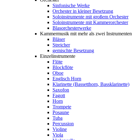
Sinfonische Werke
Orchester in kleiner Besetzung
Soloinstrumente mit großem Orchester
Soloinstrumente mit Kammerorchester
Blasorchesterwerke
Kammermusik mit mehr als zwei Instrumenten
Bläser
Streicher
gemischte Besetzung
Einzelinstrumente
Flöte
Blockflöte
Oboe
Englisch Horn
Klarinette (Bassetthorn, Bassklarinette)
Saxofon
Fagott
Horn
Trompete
Posaune
Tuba
Percussion
Violine
Viola