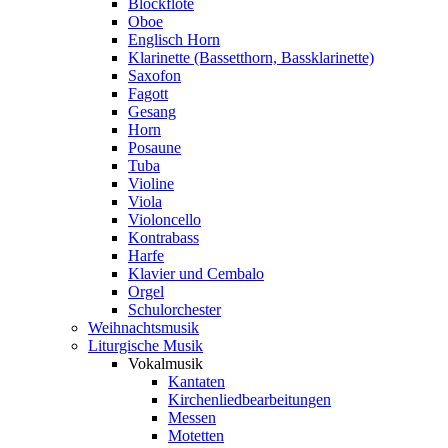
Blockflöte
Oboe
Englisch Horn
Klarinette (Bassetthorn, Bassklarinette)
Saxofon
Fagott
Gesang
Horn
Posaune
Tuba
Violine
Viola
Violoncello
Kontrabass
Harfe
Klavier und Cembalo
Orgel
Schulorchester
Weihnachtsmusik
Liturgische Musik
Vokalmusik
Kantaten
Kirchenliedbearbeitungen
Messen
Motetten