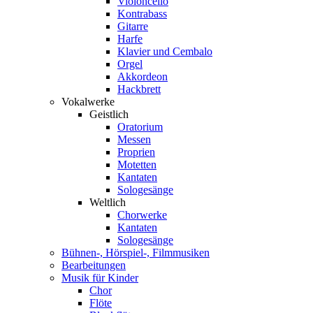
Violoncello
Kontrabass
Gitarre
Harfe
Klavier und Cembalo
Orgel
Akkordeon
Hackbrett
Vokalwerke
Geistlich
Oratorium
Messen
Proprien
Motetten
Kantaten
Sologesänge
Weltlich
Chorwerke
Kantaten
Sologesänge
Bühnen-, Hörspiel-, Filmmusiken
Bearbeitungen
Musik für Kinder
Chor
Flöte