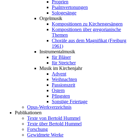
Proprien
Psalmvertonungen
Sologesänge
Orgelmusik
Kompositionen zu Kirchengesängen
Kompositionen über gregorianische
Themen
Choräle aus dem Magnifikat (Freiburg
1961)
Instrumentalmusik
für Bläser
für Streicher
Musik im Kirchenjahr
Advent
Weihnachten
Passionszeit
Ostern
Pfingsten
Sonstige Feiertage
Opus-Werkverzeichnis
Publikationen
Texte von Bertold Hummel
Texte über Bertold Hummel
Forschung
Gewidmete Werke