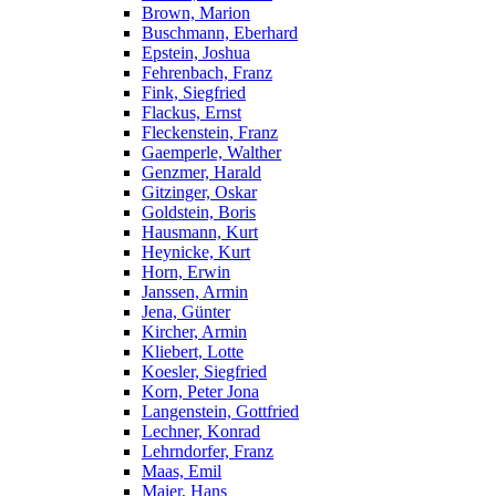
Brown, Marion
Buschmann, Eberhard
Epstein, Joshua
Fehrenbach, Franz
Fink, Siegfried
Flackus, Ernst
Fleckenstein, Franz
Gaemperle, Walther
Genzmer, Harald
Gitzinger, Oskar
Goldstein, Boris
Hausmann, Kurt
Heynicke, Kurt
Horn, Erwin
Janssen, Armin
Jena, Günter
Kircher, Armin
Kliebert, Lotte
Koesler, Siegfried
Korn, Peter Jona
Langenstein, Gottfried
Lechner, Konrad
Lehrndorfer, Franz
Maas, Emil
Maier, Hans