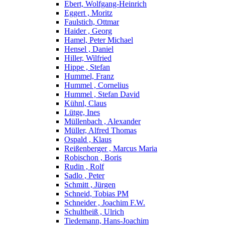
Ebert, Wolfgang-Heinrich
Eggert , Moritz
Faulstich, Ottmar
Haider , Georg
Hamel, Peter Michael
Hensel , Daniel
Hiller, Wilfried
Hippe , Stefan
Hummel, Franz
Hummel , Cornelius
Hummel , Stefan David
Kühnl, Claus
Lütge, Ines
Müllenbach , Alexander
Müller, Alfred Thomas
Ospald , Klaus
Reißenberger , Marcus Maria
Robischon , Boris
Rudin , Rolf
Sadlo , Peter
Schmitt , Jürgen
Schneid, Tobias PM
Schneider , Joachim F.W.
Schultheiß , Ulrich
Tiedemann, Hans-Joachim