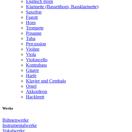
Englisch Horn
Klarinette (Bassetthorn, Bassklarinette)
Saxofon
Fagott
Horn
Trompete
Posaune
Tuba
Percussion
Violine
Viola
Violoncello
Kontrabass
Gitarre
Harfe
Klavier und Cembalo
Orgel
Akkordeon
Hackbrett
Werke
Bühnenwerke
Instrumentalwerke
Vokalwerke