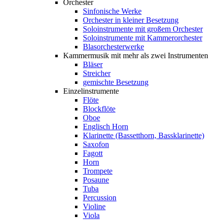
Orchester
Sinfonische Werke
Orchester in kleiner Besetzung
Soloinstrumente mit großem Orchester
Soloinstrumente mit Kammerorchester
Blasorchesterwerke
Kammermusik mit mehr als zwei Instrumenten
Bläser
Streicher
gemischte Besetzung
Einzelinstrumente
Flöte
Blockflöte
Oboe
Englisch Horn
Klarinette (Bassetthorn, Bassklarinette)
Saxofon
Fagott
Horn
Trompete
Posaune
Tuba
Percussion
Violine
Viola