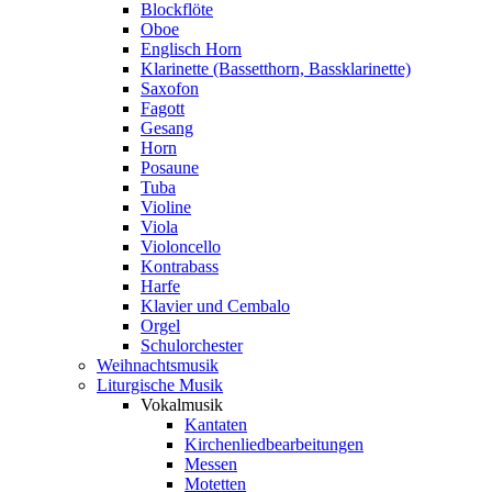
Blockflöte
Oboe
Englisch Horn
Klarinette (Bassetthorn, Bassklarinette)
Saxofon
Fagott
Gesang
Horn
Posaune
Tuba
Violine
Viola
Violoncello
Kontrabass
Harfe
Klavier und Cembalo
Orgel
Schulorchester
Weihnachtsmusik
Liturgische Musik
Vokalmusik
Kantaten
Kirchenliedbearbeitungen
Messen
Motetten