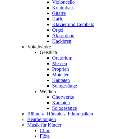
Violoncello
Kontrabass
Gitarre
Harfe
Klavier und Cembalo
Orgel
Akkordeon
Hackbrett
Vokalwerke
Geistlich
Oratorium
Messen
Proprien
Motetten
Kantaten
Sologesänge
Weltlich
Chorwerke
Kantaten
Sologesänge
Bühnen-, Hörspiel-, Filmmusiken
Bearbeitungen
Musik für Kinder
Chor
Flöte