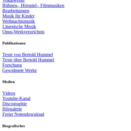
Vokalwerke
Bühnen-, Hörspiel-, Filmmusiken
Bearbeitungen
Musik für Kinder
Weihnachtsmusik
Liturgische Musik
Opus-Werkverzeichnis
Publikationen
Texte von Bertold Hummel
Texte über Bertold Hummel
Forschung
Gewidmete Werke
Medien
Videos
Youtube-Kanal
Discographie
Hörgalerie
Freier Notendownload
Biografisches