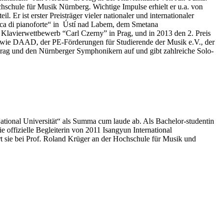
schule für Musik Nürnberg. Wichtige Impulse erhielt er u.a. von
r ist erster Preisträger vieler nationaler und internationaler
ica di pianoforte“ in Ústí nad Labem, dem Smetana
Klavierwettbewerb “Carl Czerny” in Prag, und in 2013 den 2. Preis
sowie DAAD, der PE-Förderungen für Studierende der Musik e.V., der
t Prag und den Nürnberger Symphonikern auf und gibt zahlreiche Solo-
National Universität“ als Summa cum laude ab. Als Bachelor-studentin
offizielle Begleiterin von 2011 Isangyun International
t sie bei Prof. Roland Krüger an der Hochschule für Musik und