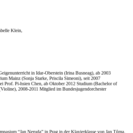
belle Klein,
eigenunterricht in Idar-Oberstein (Irina Busneag), ab 2003
um Mainz (Sonja Starke, Priscila Simeoni), seit 2007
i Prof. Pi-hsien Chen, ab Oktober 2012 Studium (Bachelor of
(Violine), 2008-2011 Mitglied im Bundesjugendorchester
ymnasium “Jan Neruda” in Prag in der Klavierklasse von Jan Tůma.