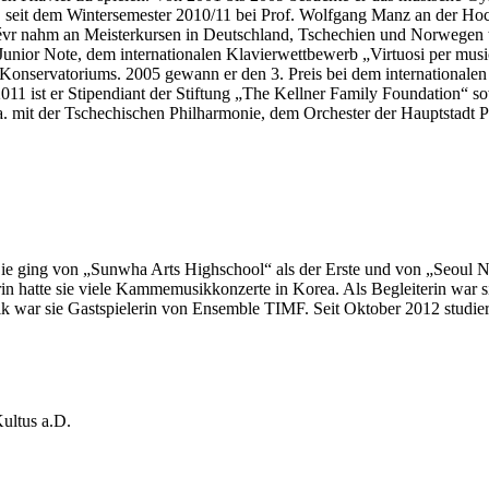
, seit dem Wintersemester 2010/11 bei Prof. Wolfgang Manz an der Hoch
r nahm an Meisterkursen in Deutschland, Tschechien und Norwegen teil. E
unior Note, dem internationalen Klavierwettbewerb „Virtuosi per mus
onservatoriums. 2005 gewann er den 3. Preis bei dem internationalen 
011 ist er Stipendiant der Stiftung „The Kellner Family Foundation“ 
 u.a. mit der Tschechischen Philharmonie, dem Orchester der Hauptstad
. Sie ging von „Sunwha Arts Highschool“ als der Erste und von „Seoul 
hatte sie viele Kammemusikkonzerte in Korea. Als Begleiterin war sie 
k war sie Gastspielerin von Ensemble TIMF. Seit Oktober 2012 studier
Kultus a.D.