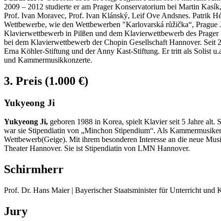
2009 – 2012 studierte er am Prager Konservatorium bei Martin Kasík
Prof. Ivan Moravec, Prof. Ivan Klánský, Leif Ove Andsnes. Patrik Hév
Wettbewerbe, wie den Wettbewerben "Karlovarská růžička“, Prague J
Klavierwettbewerb in Pilßen und dem Klavierwettbewerb des Prager K
bei dem Klavierwettbewerb der Chopin Gesellschaft Hannover. Seit 2
Erna Köhler-Stiftung und der Anny Kast-Stiftung. Er tritt als Solist
und Kammermusikkonzerte.
3. Preis (1.000 €)
Yukyeong Ji
Yukyeong Ji,
geboren 1988 in Korea, spielt Klavier seit 5 Jahre alt
war sie Stipendiatin von „Minchon Stipendium“. Als Kammermusikerin 
Wettbewerb(Geige). Mit ihrem besonderen Interesse an die neue Musi
Theater Hannover. Sie ist Stipendiatin von LMN Hannover.
Schirmherr
Prof. Dr. Hans Maier | Bayerischer Staatsminister für Unterricht und 
Jury