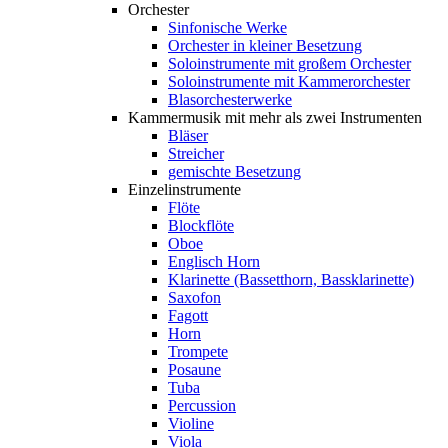
Orchester
Sinfonische Werke
Orchester in kleiner Besetzung
Soloinstrumente mit großem Orchester
Soloinstrumente mit Kammerorchester
Blasorchesterwerke
Kammermusik mit mehr als zwei Instrumenten
Bläser
Streicher
gemischte Besetzung
Einzelinstrumente
Flöte
Blockflöte
Oboe
Englisch Horn
Klarinette (Bassetthorn, Bassklarinette)
Saxofon
Fagott
Horn
Trompete
Posaune
Tuba
Percussion
Violine
Viola