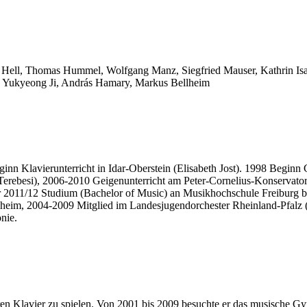
 Hell, Thomas Hummel, Wolfgang Manz, Siegfried Mauser, Kathrin Isa
, Yukyeong Ji, András Hamary, Markus Bellheim
nn Klavierunterricht in Idar-Oberstein (Elisabeth Jost). 1998 Beginn G
erebesi), 2006-2010 Geigenunterricht am Peter-Cornelius-Konservatori
2011/12 Studium (Bachelor of Music) an Musikhochschule Freiburg be
heim, 2004-2009 Mitglied im Landesjugendorchester Rheinland-Pfalz 
nie.
ren Klavier zu spielen. Von 2001 bis 2009 besuchte er das musische G