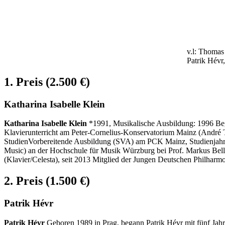
v.l: Thomas
Patrik Hévr
1. Preis (2.500 €)
Katharina Isabelle Klein
Katharina Isabelle Klein
*1991, Musikalische Ausbildung: 1996 Begi
Klavierunterricht am Peter-Cornelius-Konservatorium Mainz (André T
StudienVorbereitende Ausbildung (SVA) am PCK Mainz, Studienjahr 
Music) an der Hochschule für Musik Würzburg bei Prof. Markus Bell
(Klavier/Celesta), seit 2013 Mitglied der Jungen Deutschen Philharmo
2. Preis (1.500 €)
Patrik Hévr
Patrik Hévr
Geboren 1989 in Prag, begann Patrik Hévr mit fünf Jah