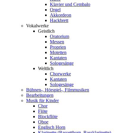
Klavier und Cembalo
Orgel
Akkordeon
Hackbrett
Vokalwerke
Geistlich
Oratorium
Messen
Proprien
Motetten
Kantaten
Sologesänge
Weltlich
Chorwerke
Kantaten
Sologesänge
Bühnen-, Hörspiel-, Filmmusiken
Bearbeitungen
Musik für Kinder
Chor
Flöte
Blockflöte
Oboe
Englisch Horn
Klarinette (Bassetthorn, Bassklarinette)