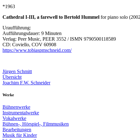
*1963
Cathedral I-III, a farewell to Bertold Hummel
for piano solo (200
Uraufführung:
Aufführungsdauer: 9 Minuten
Verlag: Peer Music, PEER 3552 / ISMN 9790500118589
CD: Coviello, COV 60908
https://www.tobiaspmschneid.com/
Jürgen Schmitt
Übersicht
Joachim F.W. Schneider
Werke
Bühnenwerke
Instrumentalwerke
Vokalwerke
Bühnen-, Hörspiel-, Filmmusiken
Bearbeitungen
Musik für Kinder