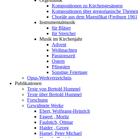
Orgelmusik
Kompositionen zu Kirchengesängen
Kompositionen über gregorianische Theme
Choräle aus dem Magnifikat (Freiburg 1961
Instrumentalmusik
für Bläser
für Streicher
Musik im Kirchenjahr
Advent
Weihnachten
Passionszeit
Ostern
Pfingsten
Sonstige Feiertage
Opus-Werkverzeichnis
Publikationen
Texte von Bertold Hummel
Texte über Bertold Hummel
Forschung
Gewidmete Werke
Ebert, Wolfgang-Heinrich
Eggert , Moritz
Faulstich, Ottmar
Haider , Georg
Hamel, Peter Michael