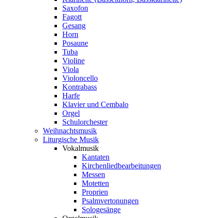
Saxofon
Fagott
Gesang
Horn
Posaune
Tuba
Violine
Viola
Violoncello
Kontrabass
Harfe
Klavier und Cembalo
Orgel
Schulorchester
Weihnachtsmusik
Liturgische Musik
Vokalmusik
Kantaten
Kirchenliedbearbeitungen
Messen
Motetten
Proprien
Psalmvertonungen
Sologesänge