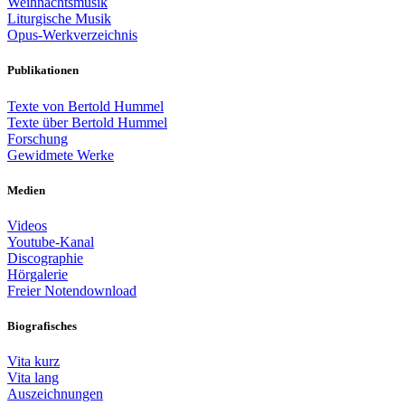
Weihnachtsmusik
Liturgische Musik
Opus-Werkverzeichnis
Publikationen
Texte von Bertold Hummel
Texte über Bertold Hummel
Forschung
Gewidmete Werke
Medien
Videos
Youtube-Kanal
Discographie
Hörgalerie
Freier Notendownload
Biografisches
Vita kurz
Vita lang
Auszeichnungen