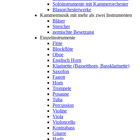
Soloinstrumente mit Kammerorchester
Blasorchesterwerke
Kammermusik mit mehr als zwei Instrumenten
Bläser
Streicher
gemischte Besetzung
Einzelinstrumente
Flöte
Blockflöte
Oboe
Englisch Horn
Klarinette (Bassetthorn, Bassklarinette)
Saxofon
Fagott
Horn
Trompete
Posaune
Tuba
Percussion
Violine
Viola
Violoncello
Kontrabass
Gitarre
Harfe