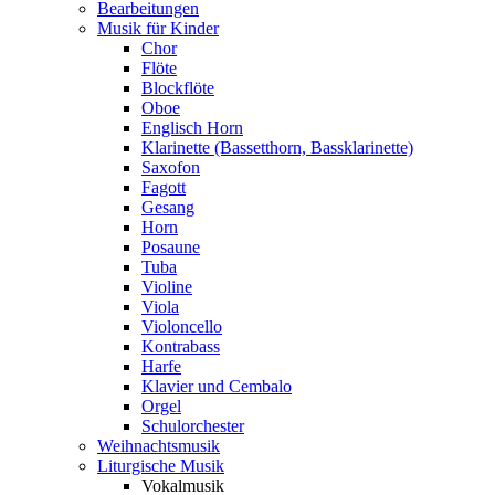
Bearbeitungen
Musik für Kinder
Chor
Flöte
Blockflöte
Oboe
Englisch Horn
Klarinette (Bassetthorn, Bassklarinette)
Saxofon
Fagott
Gesang
Horn
Posaune
Tuba
Violine
Viola
Violoncello
Kontrabass
Harfe
Klavier und Cembalo
Orgel
Schulorchester
Weihnachtsmusik
Liturgische Musik
Vokalmusik