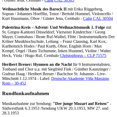
/ Günter Jena, Cembalo -
Calig CAL 30503
Weihnachtliche Musik des Barock II
mit Erika Rüggeberg,
Sopran / Johannes Hoefflin, Tenor / Bertold Hummel, Violoncello /
Kurt Hausmann, Oboe / Günter Jena, Cembalo -
Calig CAL 30504
Palestrina-Kreis ‎– Advent- Und Weihnachtsmusik
1. Folge
mit
St. Gregor-Kantorei Düsseldorf, Viersener Kinderchor / Georg
Mayer, Contrabass / Beate Ruf-Waibel, Flöte / Instrumentalkreis Der
Kölner Musikhochschule, Leitung – Franz Clausing, Karl Kox,
Karlheinrich Hodes / Paul Kurth, Oboe, English Horn / Max
Kempf, Orgel / Hans Tschumme, Inken Hummel, Violine / Walter
Heck, Viola / Hugo Ruf, Cembalo
Christophorus ‎– CLP 71575
Heribert Breuer: Hymnen an die Nacht
für 9 Instrumentalisten,
Tonband und Chor u.a. mit Siegfried Fink / Günther Kaunzinger /
Gudrun Haag / Heribert Breuer / Bachchor St. Johannis - Live-
Mitschnitt 1.12.1974 - Label:
Deutsche Akademie Villa Massimo
Rom ‎– 30-452
Rundfunkaufnahmen
Musikaufnahme zur Sendung:
"Der junge Mozart auf Reisen"
-
Südwestfunk 6.3.1953 /Sendung UKW 20.3.1953, MW 27. und
28.3.1953