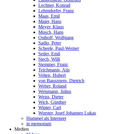
Lechner, Konrad
Lehrndorfer, Franz
Maas, Emil
Maier, Hans
Meyer, Klaus
Musch, Hans
Osthoff, Wolfgang
Sadlo, Peter
Scheele, Paul-Werner
Seiler, Emil
Stech, Willi
Stemmer, Franz
Teichmanis, Atis
Velten, Hubert
von Bausznern, Dietrich
Weber, Roland
Weismann, Julius
Weiss, Dieter
Wich, Günther
Winter, Carl
Wurster, Josef Johannes Lukas
Hummel als Interpret
in memoriam
Medien