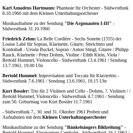
Karl Amadeus Hartmann:
Phantasie für Orchester - Südwestfunk
8.10.1960 mit dem Kleinen Unterhaltungsorchester
Musikaufnahme zu der Sendung
"Die Argonauten I-III"
-
Südwestfunk 31.10.1960
Friedrich Zehm:
La Belle Cordière - Sechs Sonette (1555) der
Louise Labé für Sopran, Klarinette, Gitarre, Streichtrio und
Kontrabaß - Ursula Buckel, Sopran / Anton Stingl, Gitarre / Philipp
Rauck, Klarinette / Peter Dohms, Violine / Edith Klein, Viola /
Bertold Hummel, Violoncello - Südwestfunk 13.4.1961 / Sendung
13.7.1961, 19.00 Uhr
Bertold Hummel:
Improvisation und Toccata für Klaviertrio -
Südwestfunk 7.6.1961 / Sendung 13.6.1961, 19.15 Uhr
Kurt Bossler:
Trio für 2 Violinen und Cello - Dohms, ?, Violinen / /
Bertold Hummel, Violoncello - Südwestfunk 4.7.1961 / Sendung
zum 50. Geburtstag von Kurt Bossler 11.7.1961
- Südwestfunk 7., 30. und 31. Oktober 1961 Proben und
Aufnahmen mit dem
Kleinen Unterhaltungsorchester
Musikaufnahme zu der Sendung
"Bänkelsängers Bildzeitung"
-
Bertold Hummel, Electronium-Cembalet - Südwestfunk 16.1.1962 /