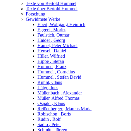
Texte von Bertold Hummel
Texte über Bertold Hummel
Forschung
Gewidmete Werke
Ebert, Wolfgang-Heinrich
Eggert , Moritz
Faulstich, Ottmar
Haider , Georg
Hamel, Peter Michael
Hensel , Daniel
Hiller, Wilfried
Hippe , Stefan
Hummel, Franz
Hummel , Cornelius
Hummel , Stefan David
Kühnl, Claus
Lütge, Ines
Müllenbach , Alexander
Müller, Alfred Thomas
Ospald , Klaus
Reißenberger , Marcus Maria
Robischon , Boris
Rudin , Rolf
Sadlo , Peter
Schmitt , Jürgen