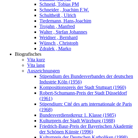
Schneid, Tobias PM
Schneider , Joachim F.W.
Schultheiß , Ulrich
Tiedemann, Hans-Joachim
Trojahn , Manfred
Walter , Stefan Johannes
Weidner , Bernhard
Wünsch , Christoph
Zdralek , Marko
Biografisches
Vita kurz
Vita lang
Auszeichnungen
Stipendium des Bundesverbandes der deutschen
Industrie Köln (1956)
Kompositionspreis der Stadt Stuttgart (1960)
Robert-Schumann-Preis der Stadt Düsseldorf
(1961)
Stipendium: Cité des arts internationale de Paris
(1968)
Bundesverdienstkreuz 1. Klasse (1985)
Kulturpreis der Stadt Würzburg (1988)
Friedrich-Baur-Preis der Bayerischen Akademie
der Schönen Künste (1996)
Kulturpreis der Deutschen Katholiken (1998)