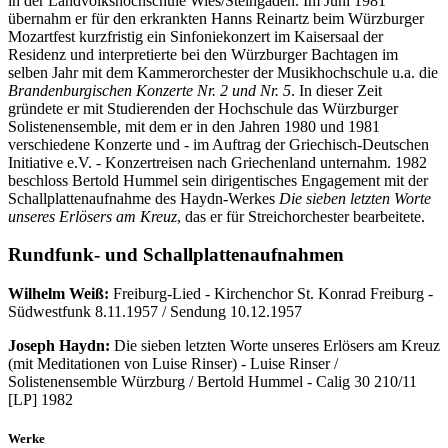
in der Landvolkshochschule Wies/Steingaden. Im Juni 1981
übernahm er für den erkrankten Hanns Reinartz beim Würzburger
Mozartfest kurzfristig ein Sinfoniekonzert im Kaisersaal der
Residenz und interpretierte bei den Würzburger Bachtagen im
selben Jahr mit dem Kammerorchester der Musikhochschule u.a. die
Brandenburgischen Konzerte Nr. 2 und Nr. 5
. In dieser Zeit
gründete er mit Studierenden der Hochschule das Würzburger
Solistenensemble, mit dem er in den Jahren 1980 und 1981
verschiedene Konzerte und - im Auftrag der Griechisch-Deutschen
Initiative e.V. - Konzertreisen nach Griechenland unternahm. 1982
beschloss Bertold Hummel sein dirigentisches Engagement mit der
Schallplattenaufnahme des Haydn-Werkes
Die sieben letzten Worte
unseres Erlösers am Kreuz
, das er für Streichorchester bearbeitete.
Rundfunk- und Schallplattenaufnahmen
Wilhelm Weiß:
Freiburg-Lied - Kirchenchor St. Konrad Freiburg -
Südwestfunk 8.11.1957 / Sendung 10.12.1957
Joseph Haydn:
Die sieben letzten Worte unseres Erlösers am Kreuz
(mit Meditationen von Luise Rinser) - Luise Rinser /
Solistenensemble Würzburg / Bertold Hummel - Calig 30 210/11
[LP] 1982
Werke