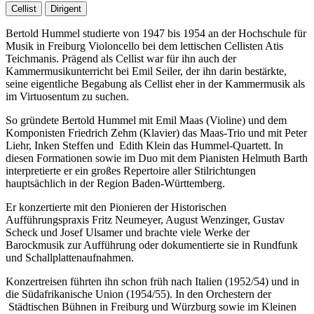
Cellist
Dirigent
Bertold Hummel studierte von 1947 bis 1954 an der Hochschule für
Musik in Freiburg Violoncello bei dem lettischen Cellisten Atis
Teichmanis. Prägend als Cellist war für ihn auch der
Kammermusikunterricht bei Emil Seiler, der ihn darin bestärkte,
seine eigentliche Begabung als Cellist eher in der Kammermusik als
im Virtuosentum zu suchen.
So gründete Bertold Hummel mit Emil Maas (Violine) und dem
Komponisten Friedrich Zehm (Klavier) das Maas-Trio und mit Peter
Liehr, Inken Steffen und Edith Klein das Hummel-Quartett. In
diesen Formationen sowie im Duo mit dem Pianisten Helmuth Barth
interpretierte er ein großes Repertoire aller Stilrichtungen
hauptsächlich in der Region Baden-Württemberg.
Er konzertierte mit den Pionieren der Historischen
Aufführungspraxis Fritz Neumeyer, August Wenzinger, Gustav
Scheck und Josef Ulsamer und brachte viele Werke der
Barockmusik zur Aufführung oder dokumentierte sie in Rundfunk
und Schallplattenaufnahmen.
Konzertreisen führten ihn schon früh nach Italien (1952/54) und in
die Südafrikanische Union (1954/55). In den Orchestern der
Städtischen Bühnen in Freiburg und Würzburg sowie im Kleinen