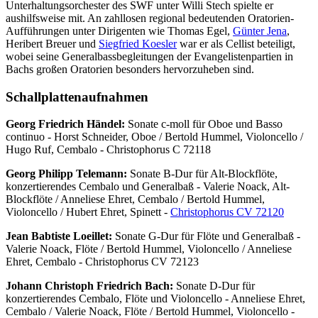
Unterhaltungsorchester des SWF unter Willi Stech spielte er
aushilfsweise mit. An zahllosen regional bedeutenden Oratorien-
Aufführungen unter Dirigenten wie Thomas Egel,
Günter Jena
,
Heribert Breuer und
Siegfried Koesler
war er als Cellist beteiligt,
wobei seine Generalbassbegleitungen der Evangelistenpartien in
Bachs großen Oratorien besonders hervorzuheben sind.
Schallplattenaufnahmen
Georg Friedrich Händel:
Sonate c-moll für Oboe und Basso
continuo - Horst Schneider, Oboe / Bertold Hummel, Violoncello /
Hugo Ruf, Cembalo - Christophorus C 72118
Georg Philipp Telemann:
Sonate B-Dur für Alt-Blockflöte,
konzertierendes Cembalo und Generalbaß - Valerie Noack, Alt-
Blockflöte / Anneliese Ehret, Cembalo / Bertold Hummel,
Violoncello / Hubert Ehret, Spinett -
Christophorus CV 72120
Jean Babtiste Loeillet:
Sonate G-Dur für Flöte und Generalbaß -
Valerie Noack, Flöte / Bertold Hummel, Violoncello / Anneliese
Ehret, Cembalo - Christophorus CV 72123
Johann Christoph Friedrich Bach:
Sonate D-Dur für
konzertierendes Cembalo, Flöte und Violoncello - Anneliese Ehret,
Cembalo / Valerie Noack, Flöte / Bertold Hummel, Violoncello -