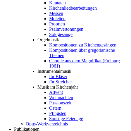
Kantaten
Kirchenliedbearbeitungen
Messen
Motetten
Proprien
Psalmvertonungen
Sologesänge
Orgelmusik
Kompositionen zu Kirchengesängen
Kompositionen über gregorianische
Themen
Choräle aus dem Magnifikat (Freiburg
1961)
Instrumentalmusik
für Bläser
für Streicher
Musik im Kirchenjahr
Advent
Weihnachten
Passionszeit
Ostern
Pfingsten
Sonstige Feiertage
Opus-Werkverzeichnis
Publikationen