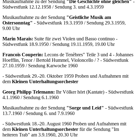
Musikaufnahme zu der Sendung
"Die Geschichte ohne gleichen"
-
Südwestfunk 12.12.1958 / Sendung 3. und 4.3.1959
Musikaufnahme zu der Sendung
"Geistliche Musik am
Ostersonntag"
- Südwestfunk 19.3.1959 / Sendung 29.3.1959,
9.00 Uhr
Marin Marais:
Suite für zwei Violen und Basso continuo -
Südwestfunk 18.9.1950 / Sendung 19.11.1959, 19.00 Uhr
Francois Couperin:
Lecons de Tenèbres" Teile 3 und 4 - Johannes
Hoefflin, Tenor / Bertold Hummel, Violoncello / ? - Südwestfunk
27.10.1959 / Sendung Karwoche 1960
- Südwestfunk 29.-20. Oktober 1959 Proben und Aufnahmen mit
dem
Kleinen Unterhaltungsorchester
Georg Philipp Telemann:
Ihr Völker hört (Kantate) - Südwestfunk
4.1.1960 / Sendung 6.1.1960
Musikaufnahme zu der Sendung
"Sorge und Leid"
- Südwestfunk
13.7.1960 / Sendung 6. und 7.9.1960
- Südwestfunk 18.-20. August 1960 Proben und Aufnahmen mit
dem
Kleinen Unterhaltungsorchester
für die Sendung "Im
heiteren Trab" am 3.9.1960, 20.30 Uhr