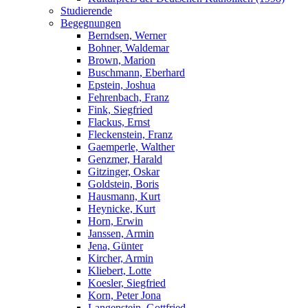
Studierende
Begegnungen
Berndsen, Werner
Bohner, Waldemar
Brown, Marion
Buschmann, Eberhard
Epstein, Joshua
Fehrenbach, Franz
Fink, Siegfried
Flackus, Ernst
Fleckenstein, Franz
Gaemperle, Walther
Genzmer, Harald
Gitzinger, Oskar
Goldstein, Boris
Hausmann, Kurt
Heynicke, Kurt
Horn, Erwin
Janssen, Armin
Jena, Günter
Kircher, Armin
Kliebert, Lotte
Koesler, Siegfried
Korn, Peter Jona
Langenstein, Gottfried