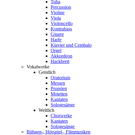
Tuba
Percussion
Violine
Viola
Violoncello
Kontrabass
Gitarre
Harfe
Klavier und Cembalo
Orgel
Akkordeon
Hackbrett
Vokalwerke
Geistlich
Oratorium
Messen
Proprien
Motetten
Kantaten
Sologesänge
Weltlich
Chorwerke
Kantaten
Sologesänge
Bühnen-, Hörspiel-, Filmmusiken