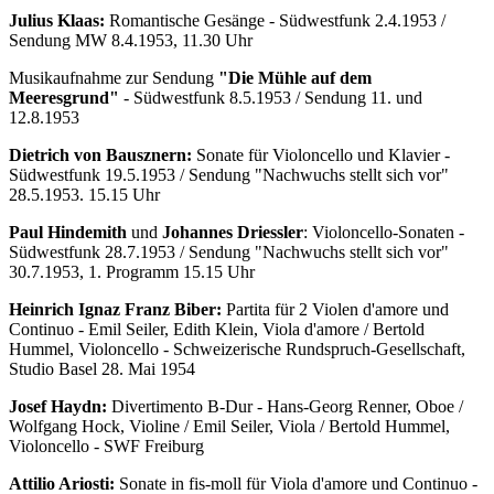
Julius Klaas:
Romantische Gesänge - Südwestfunk 2.4.1953 /
Sendung MW 8.4.1953, 11.30 Uhr
Musikaufnahme zur Sendung
"Die Mühle auf dem
Meeresgrund"
- Südwestfunk 8.5.1953 / Sendung 11. und
12.8.1953
Dietrich von Bausznern:
Sonate für Violoncello und Klavier -
Südwestfunk 19.5.1953 / Sendung "Nachwuchs stellt sich vor"
28.5.1953. 15.15 Uhr
Paul Hindemith
und
Johannes Driessler
: Violoncello-Sonaten -
Südwestfunk 28.7.1953 / Sendung "Nachwuchs stellt sich vor"
30.7.1953, 1. Programm 15.15 Uhr
Heinrich Ignaz Franz Biber:
Partita für 2 Violen d'amore und
Continuo - Emil Seiler, Edith Klein, Viola d'amore / Bertold
Hummel, Violoncello - Schweizerische Rundspruch-Gesellschaft,
Studio Basel 28. Mai 1954
Josef Haydn:
Divertimento B-Dur - Hans-Georg Renner, Oboe /
Wolfgang Hock, Violine / Emil Seiler, Viola / Bertold Hummel,
Violoncello - SWF Freiburg
Attilio Ariosti:
Sonate in fis-moll für Viola d'amore und Continuo -