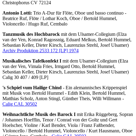
Christophorus CV 72124
Antonio Lotti:
Trio A-Dur für Flöte, Oboe und basso continuo -
Beatrice Ruf, Flöte / Lothar Koch, Oboe / Bertold Hummel,
Violoncello / Hugo Ruf, Cembalo
Tanzmusik des Hochbarock
mit dem Ulsamer-Collegium (Elza
van der Ven, Konrad Ragossnig, Eduard Melkus, Bertold Hummel,
Sebastian Keller, Dieter Kirsch, Laurenzius Strehl, Josef Ulsamer)
Archiv Produktion 2533 172 [LP] 1974
Musikalisches Tafelkonfekt I
mit dem Ulsamer-Collegium (Elza
van der Ven, Vimala Fries, Irmgard Otto, Bertold Hummel,
Sebastian Keller, Dieter Kirsch, Laurenzius Strehl, Josef Ulsamer)
Calig 30 407 / 409 [LP]
's Schpiel vum Hailige Chind
- Ein alemannisches Krippenspiel
mit Musik von Bertold Hummel - Edith Klein, Bertold Hummel,
Matthias Scholz, Anton Stingl, Günther Theis, Willi Willmann -
Calig CAL 30502
Weihnachtliche Musik des Barock I
mit Erika Rüggeberg, Sopran
/ Johannes Hoefflin, Tenor / Conrad von der Goltz und Gert
Hoelscher, Violine / Karl Bender, Viola / Franz Faßbender,
Violoncello / Bertold Hummel, Violoncello / Kurt Hausmann, Oboe