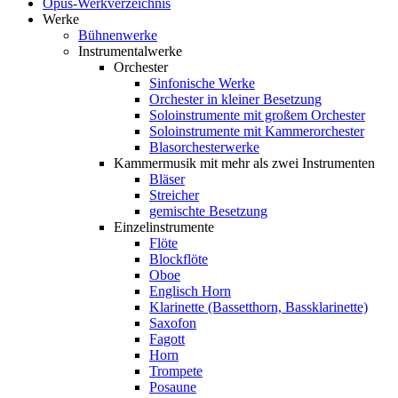
Opus-Werkverzeichnis
Werke
Bühnenwerke
Instrumentalwerke
Orchester
Sinfonische Werke
Orchester in kleiner Besetzung
Soloinstrumente mit großem Orchester
Soloinstrumente mit Kammerorchester
Blasorchesterwerke
Kammermusik mit mehr als zwei Instrumenten
Bläser
Streicher
gemischte Besetzung
Einzelinstrumente
Flöte
Blockflöte
Oboe
Englisch Horn
Klarinette (Bassetthorn, Bassklarinette)
Saxofon
Fagott
Horn
Trompete
Posaune