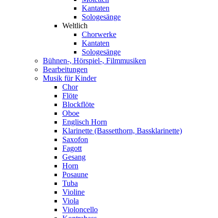
Kantaten
Sologesänge
Weltlich
Chorwerke
Kantaten
Sologesänge
Bühnen-, Hörspiel-, Filmmusiken
Bearbeitungen
Musik für Kinder
Chor
Flöte
Blockflöte
Oboe
Englisch Horn
Klarinette (Bassetthorn, Bassklarinette)
Saxofon
Fagott
Gesang
Horn
Posaune
Tuba
Violine
Viola
Violoncello