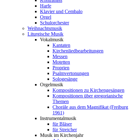
Kontrabass
Harfe
Klavier und Cembalo
Orgel
Schulorchester
Weihnachtsmusik
Liturgische Musik
Vokalmusik
Kantaten
Kirchenliedbearbeitungen
Messen
Motetten
Proprien
Psalmvertonungen
Sologesänge
Orgelmusik
Kompositionen zu Kirchengesängen
Kompositionen über gregorianische
Themen
Choräle aus dem Magnifikat (Freiburg
1961)
Instrumentalmusik
für Bläser
für Streicher
Musik im Kirchenjahr