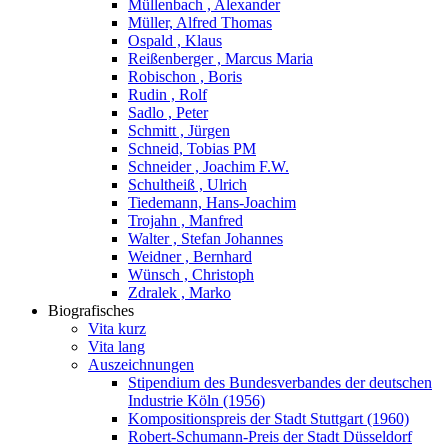
Müllenbach , Alexander
Müller, Alfred Thomas
Ospald , Klaus
Reißenberger , Marcus Maria
Robischon , Boris
Rudin , Rolf
Sadlo , Peter
Schmitt , Jürgen
Schneid, Tobias PM
Schneider , Joachim F.W.
Schultheiß , Ulrich
Tiedemann, Hans-Joachim
Trojahn , Manfred
Walter , Stefan Johannes
Weidner , Bernhard
Wünsch , Christoph
Zdralek , Marko
Biografisches
Vita kurz
Vita lang
Auszeichnungen
Stipendium des Bundesverbandes der deutschen
Industrie Köln (1956)
Kompositionspreis der Stadt Stuttgart (1960)
Robert-Schumann-Preis der Stadt Düsseldorf