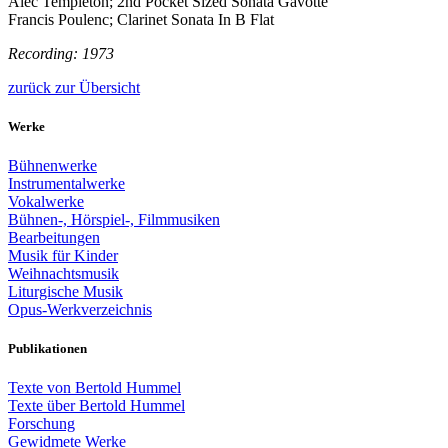
Alec Templeton; 2nd Pocket Sized Sonata Gavotte
Francis Poulenc; Clarinet Sonata In B Flat
Recording: 1973
zurück zur Übersicht
Werke
Bühnenwerke
Instrumentalwerke
Vokalwerke
Bühnen-, Hörspiel-, Filmmusiken
Bearbeitungen
Musik für Kinder
Weihnachtsmusik
Liturgische Musik
Opus-Werkverzeichnis
Publikationen
Texte von Bertold Hummel
Texte über Bertold Hummel
Forschung
Gewidmete Werke