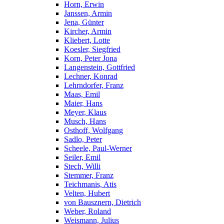
Horn, Erwin
Janssen, Armin
Jena, Günter
Kircher, Armin
Kliebert, Lotte
Koesler, Siegfried
Korn, Peter Jona
Langenstein, Gottfried
Lechner, Konrad
Lehrndorfer, Franz
Maas, Emil
Maier, Hans
Meyer, Klaus
Musch, Hans
Osthoff, Wolfgang
Sadlo, Peter
Scheele, Paul-Werner
Seiler, Emil
Stech, Willi
Stemmer, Franz
Teichmanis, Atis
Velten, Hubert
von Bausznern, Dietrich
Weber, Roland
Weismann, Julius