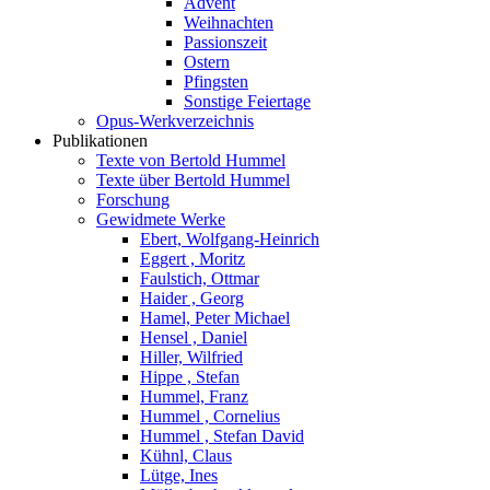
Advent
Weihnachten
Passionszeit
Ostern
Pfingsten
Sonstige Feiertage
Opus-Werkverzeichnis
Publikationen
Texte von Bertold Hummel
Texte über Bertold Hummel
Forschung
Gewidmete Werke
Ebert, Wolfgang-Heinrich
Eggert , Moritz
Faulstich, Ottmar
Haider , Georg
Hamel, Peter Michael
Hensel , Daniel
Hiller, Wilfried
Hippe , Stefan
Hummel, Franz
Hummel , Cornelius
Hummel , Stefan David
Kühnl, Claus
Lütge, Ines