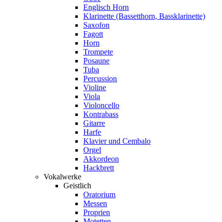
Englisch Horn
Klarinette (Bassetthorn, Bassklarinette)
Saxofon
Fagott
Horn
Trompete
Posaune
Tuba
Percussion
Violine
Viola
Violoncello
Kontrabass
Gitarre
Harfe
Klavier und Cembalo
Orgel
Akkordeon
Hackbrett
Vokalwerke
Geistlich
Oratorium
Messen
Proprien
Motetten