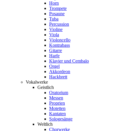
Horn
Trompete
Posaune
Tuba
Percussion
Violine
Viola
Violoncello
Kontrabass
Gitarre
Harfe
Klavier und Cembalo
Orgel
Akkordeon
Hackbrett
Vokalwerke
Geistlich
Oratorium
Messen
Proprien
Motetten
Kantaten
Sologesänge
Weltlich
Chorwerke