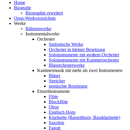
Home
Biografie
Biographie erweitert
Opus-Werkverzeichnis
Werke
Bühnenwerke
Instrumentalwerke
Orchester
Sinfonische Werke
Orchester in kleiner Besetzung
Soloinstrumente mit großem Orchester
Soloinstrumente mit Kammerorchester
Blasorchesterwerke
Kammermusik mit mehr als zwei Instrumenten
Bläser
Streicher
gemischte Besetzung
Einzelinstrumente
Flöte
Blockflöte
Oboe
Englisch Horn
Klarinette (Bassetthorn, Bassklarinette)
Saxofon
Fagott