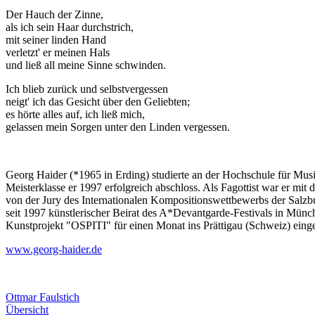
Der Hauch der Zinne,
als ich sein Haar durchstrich,
mit seiner linden Hand
verletzt' er meinen Hals
und ließ all meine Sinne schwinden.
Ich blieb zurück und selbstvergessen
neigt' ich das Gesicht über den Geliebten;
es hörte alles auf, ich ließ mich,
gelassen mein Sorgen unter den Linden vergessen.
Georg Haider (*1965 in Erding) studierte an der Hochschule für M
Meisterklasse er 1997 erfolgreich abschloss. Als Fagottist war er mi
von der Jury des Internationalen Kompositionswettbewerbs der Salzb
seit 1997 künstlerischer Beirat des A*Devantgarde-Festivals in Münch
Kunstprojekt "OSPITI" für einen Monat ins Prättigau (Schweiz) eingela
www.georg-haider.de
Ottmar Faulstich
Übersicht