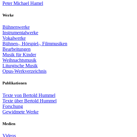
Peter Michael Hamel
Werke
Bühnenwerke
Instrumentalwerke
Vokalwerke
Bühnen-, Hörspiel-, Filmmusiken
Bearbeitungen
Musik für Kinder
Weihnachtsmusik
Liturgische Musik
Opus-Werkverzeichnis
Publikationen
Texte von Bertold Hummel
Texte über Bertold Hummel
Forschung
Gewidmete Werke
Medien
Videos