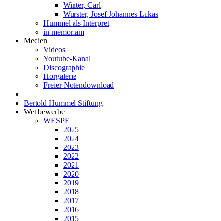
Winter, Carl
Wurster, Josef Johannes Lukas
Hummel als Interpret
in memoriam
Medien
Videos
Youtube-Kanal
Discographie
Hörgalerie
Freier Notendownload
Bertold Hummel Stiftung
Wettbewerbe
WESPE
2025
2024
2023
2022
2021
2020
2019
2018
2017
2016
2015