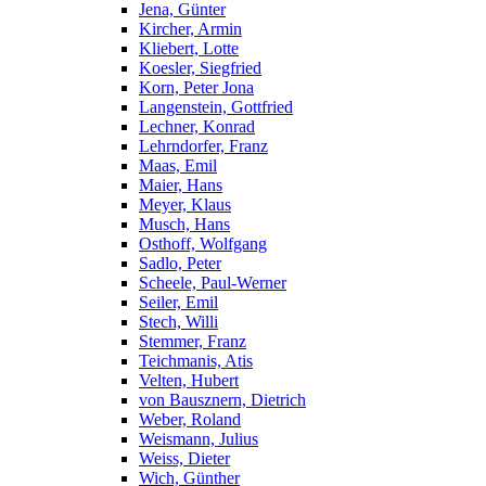
Jena, Günter
Kircher, Armin
Kliebert, Lotte
Koesler, Siegfried
Korn, Peter Jona
Langenstein, Gottfried
Lechner, Konrad
Lehrndorfer, Franz
Maas, Emil
Maier, Hans
Meyer, Klaus
Musch, Hans
Osthoff, Wolfgang
Sadlo, Peter
Scheele, Paul-Werner
Seiler, Emil
Stech, Willi
Stemmer, Franz
Teichmanis, Atis
Velten, Hubert
von Bausznern, Dietrich
Weber, Roland
Weismann, Julius
Weiss, Dieter
Wich, Günther