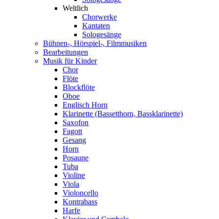
Weltlich
Chorwerke
Kantaten
Sologesänge
Bühnen-, Hörspiel-, Filmmusiken
Bearbeitungen
Musik für Kinder
Chor
Flöte
Blockflöte
Oboe
Englisch Horn
Klarinette (Bassetthorn, Bassklarinette)
Saxofon
Fagott
Gesang
Horn
Posaune
Tuba
Violine
Viola
Violoncello
Kontrabass
Harfe