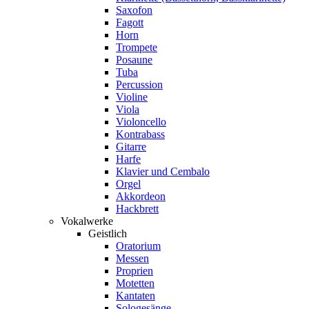
Saxofon
Fagott
Horn
Trompete
Posaune
Tuba
Percussion
Violine
Viola
Violoncello
Kontrabass
Gitarre
Harfe
Klavier und Cembalo
Orgel
Akkordeon
Hackbrett
Vokalwerke
Geistlich
Oratorium
Messen
Proprien
Motetten
Kantaten
Sologesänge