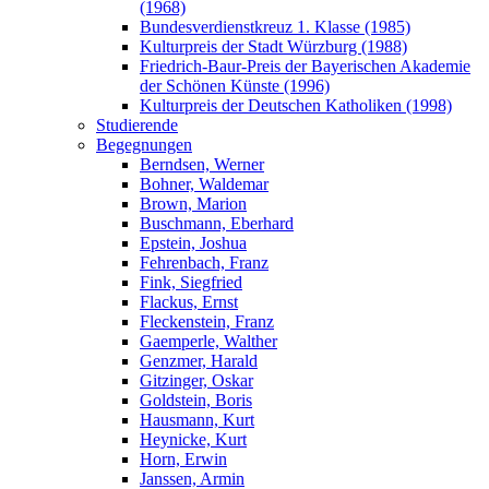
(1968)
Bundesverdienstkreuz 1. Klasse (1985)
Kulturpreis der Stadt Würzburg (1988)
Friedrich-Baur-Preis der Bayerischen Akademie
der Schönen Künste (1996)
Kulturpreis der Deutschen Katholiken (1998)
Studierende
Begegnungen
Berndsen, Werner
Bohner, Waldemar
Brown, Marion
Buschmann, Eberhard
Epstein, Joshua
Fehrenbach, Franz
Fink, Siegfried
Flackus, Ernst
Fleckenstein, Franz
Gaemperle, Walther
Genzmer, Harald
Gitzinger, Oskar
Goldstein, Boris
Hausmann, Kurt
Heynicke, Kurt
Horn, Erwin
Janssen, Armin