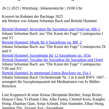
26.11.2025 | Würzburg | Johanneskirche | 19:00 Uhr
Konzert im Rahmen der Bachtage 2025
mit Werken von Johann Sebastian Bach und Bertold Hummel
Bertold Hummel; Invocation für Saxophon und Orgel op. 68b,1
Johann Sebastian Bach: aus “Die Kunst der Fuge” Contrapuctus I
und VI
Bertold Hummel: Musik für 4 Saxophone op. 88f, 2
Johann Sebastian Bach: aus “Die Kunst der Fuge” Contrapuctus IX
und V
Bertold Hummel: Saxophonia für 12 Saxophone op. 103a
Bertold Hummel: Vocalise für Saxophon für Saxophon und Orgel
Johann Sebastian Bach: aus “Die Kunst der Fuge” Contrapuctus
VIII und XV
Bertold Hummel: In memoriam Anton Bruckner op. 91a,1
Johann Sebastian Bach: Orchestersuite Nr. 2 in h-moll BWV 1067 -
arrangiert für Saxophonquartett mit Meditationen von Jo Müller-
Brincken
Lutz Koppetsch & seine Klasse (Benjamin Bächler, Sonja Besler,
Haiyue Chen, Yi-Hsuan Chiu, Alba Farina, Christof Kern, Kangbo
Hong, Zhaohao Qian, Sonja Schmitt, Finn Stammler, Zihao Wang,
Junming Zhu, Zeyang Xu) - Saxophone