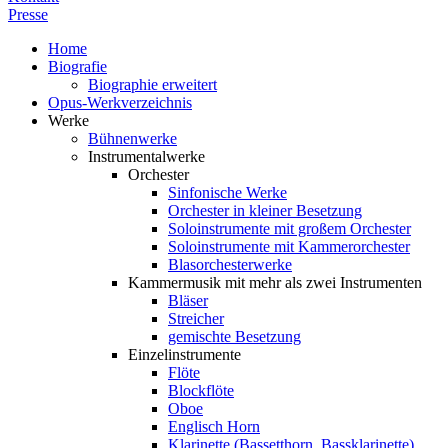
Presse
Home
Biografie
Biographie erweitert
Opus-Werkverzeichnis
Werke
Bühnenwerke
Instrumentalwerke
Orchester
Sinfonische Werke
Orchester in kleiner Besetzung
Soloinstrumente mit großem Orchester
Soloinstrumente mit Kammerorchester
Blasorchesterwerke
Kammermusik mit mehr als zwei Instrumenten
Bläser
Streicher
gemischte Besetzung
Einzelinstrumente
Flöte
Blockflöte
Oboe
Englisch Horn
Klarinette (Bassetthorn, Bassklarinette)