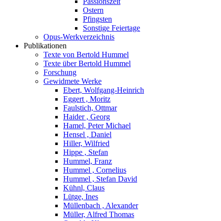
Passionszeit
Ostern
Pfingsten
Sonstige Feiertage
Opus-Werkverzeichnis
Publikationen
Texte von Bertold Hummel
Texte über Bertold Hummel
Forschung
Gewidmete Werke
Ebert, Wolfgang-Heinrich
Eggert , Moritz
Faulstich, Ottmar
Haider , Georg
Hamel, Peter Michael
Hensel , Daniel
Hiller, Wilfried
Hippe , Stefan
Hummel, Franz
Hummel , Cornelius
Hummel , Stefan David
Kühnl, Claus
Lütge, Ines
Müllenbach , Alexander
Müller, Alfred Thomas