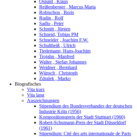
Ospald , Klaus
Reißenberger , Marcus Maria
Robischon , Boris
Rudin , Rolf
Sadlo , Peter
Schmitt , Jürgen
Schneid, Tobias PM
Schneider , Joachim F.W.
Schultheiß , Ulrich
Tiedemann, Hans-Joachim
Trojahn , Manfred
Walter , Stefan Johannes
Weidner , Bernhard
Wünsch , Christoph
Zdralek , Marko
Biografisches
Vita kurz
Vita lang
Auszeichnungen
Stipendium des Bundesverbandes der deutschen
Industrie Köln (1956)
Kompositionspreis der Stadt Stuttgart (1960)
Robert-Schumann-Preis der Stadt Düsseldorf
(1961)
Stipendium: Cité des arts internationale de Paris