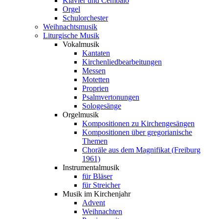
Klavier und Cembalo
Orgel
Schulorchester
Weihnachtsmusik
Liturgische Musik
Vokalmusik
Kantaten
Kirchenliedbearbeitungen
Messen
Motetten
Proprien
Psalmvertonungen
Sologesänge
Orgelmusik
Kompositionen zu Kirchengesängen
Kompositionen über gregorianische
Themen
Choräle aus dem Magnifikat (Freiburg
1961)
Instrumentalmusik
für Bläser
für Streicher
Musik im Kirchenjahr
Advent
Weihnachten