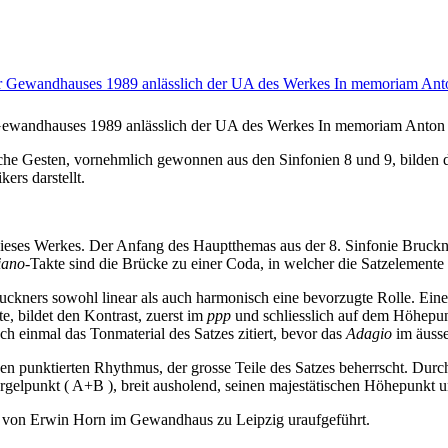
ewandhauses 1989 anlässlich der UA des Werkes In memoriam Anton B
che Gesten, vornehmlich gewonnen aus den Sinfonien 8 und 9, bilden d
ers darstellt.
ieses Werkes. Der Anfang des Hauptthemas aus der 8. Sinfonie Bruckners
iano
-Takte sind die Brücke zu einer Coda, in welcher die Satzelement
uckners sowohl linear als auch harmonisch eine bevorzugte Rolle. Eine v
, bildet den Kontrast, zuerst im
ppp
und schliesslich auf dem Höhepun
h einmal das Tonmaterial des Satzes zitiert, bevor das
Adagio
im äuss
den punktierten Rhythmus, der grosse Teile des Satzes beherrscht. Du
 Orgelpunkt ( A+B ), breit ausholend, seinen majestätischen Höhepunkt 
 von Erwin Horn im Gewandhaus zu Leipzig uraufgeführt.