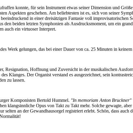
aufraffen konnte, für sein Instrument etwas seiner Dimension und Größ
nsten Aspekten geschehen. Am beliebtesten ist es, sich von seiner Symp
beeindruckend in einer dreisätzigen Fantasie voll improvisatorischen
s den beiden letzten Symphonien als Ausdrucksmoment, um ein grandio
n auch ein virtuoser Interpret.
ndes Werk gelungen, das bei einer Dauer von ca. 25 Minuten in keinem 
auer, Resignation, Hoffnung und Zuversicht in der musikalischen Ausf
 des Klanges. Der Organist verstand es ausgezeichnet, sein kontrastre
en zu lassen.
burger Komponisten Bertold Hummel.
"In memoriam Anton Bruckner"
 klangsinnliche Opus von Takt zu Takt mehr. Solche gewagte, aber de
 selten an der Gewandhausorgel registriert erlebt. Schön, dass auch d
Normalität!