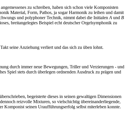
e angemessenes zu schreiben, haben sich schon viele Komponisten
honik Material, Form, Pathos, ja sogar Harmonik zu leihen und damit
 Schwungs und polyphoner Technik, nimmt dabei die Initialen
A
und
B
ses, breitangelegtes Beispiel echt deutscher Orgelsymphonik zu
Takt seine Anziehung verliert und das sich zu üben lohnt.
ormung durch immer neue Bewegungen, Triller und Verzierungen - und
iches Spiel stets durch überlegen ordnenden Ausdruck zu prägen und
überschrieben, begeisterte dieses in seinen gewaltigen Dimensionen
nnoch reizvolle Mixturen, so vielschichtig übereinanderliegende,
er Komponist seinen Uraufführungserfolg selbst miterleben konnte.