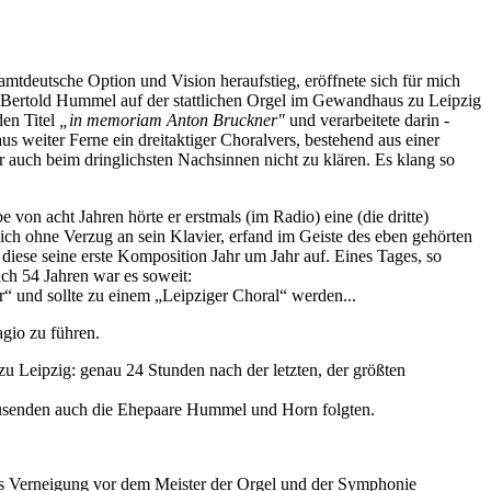
tdeutsche Option und Vision heraufstieg, eröffnete sich für mich
n Bertold Hummel auf der stattlichen Orgel im Gewandhaus zu Leipzig
den Titel
„in memoriam Anton Bruckner"
und verarbeitete darin -
s weiter Ferne ein dreitaktiger Choralvers, bestehend aus einer
 auch beim dringlichsten Nachsinnen nicht zu klären. Es klang so
 von acht Jahren hörte er erstmals (im Radio) eine (die dritte)
ich ohne Verzug an sein Klavier, erfand im Geiste des eben gehörten
 diese seine erste Komposition Jahr um Jahr auf. Eines Tages, so
ach 54 Jahren war es soweit:
und sollte zu einem „Leipziger Choral“ werden...
gio zu führen.
Leipzig: genau 24 Stunden nach der letzten, der größten
ausenden auch die Ehepaare Hummel und Horn folgten.
ls Verneigung vor dem Meister der Orgel und der Symphonie