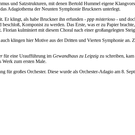
mus und Satzstrukturen, mit denen Bertold Hummel eigene Klangvorste
n das Adagiothema der Neunten Symphonie Bruckners unterlegt.
 Er klingt, als habe Bruckner ihn erfunden -
ppp
misterioso -
und doch
eschloß, Komponist zu werden. Das Erste, was er zu Papier brachte, 
. Florian kulminiert mit diesem Choral nach einer großangelegten Steig
 auch klingen hier Motive aus der Dritten und Vierten Symphonie an. Z
er
für eine Uraufführung im
Gewandhaus zu Leipzig
zu schreiben, kam 
s Werk zum ersten Male.
sung für großes Orchester. Diese wurde als Orchester-Adagio am 8. Se