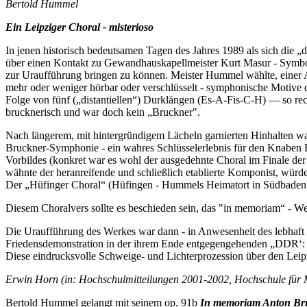
Bertold Hummel
Ein Leipziger Choral - misterioso
In jenen historisch bedeutsamen Tagen des Jahres 1989 als sich die
über einen Kontakt zu Gewandhauskapellmeister Kurt Masur - Symbolf
zur Uraufführung bringen zu können. Meister Hummel wählte, einer An
mehr oder weniger hörbar oder verschlüsselt - symphonische Motive de
Folge von fünf („distantiellen“) Durklängen (Es-A-Fis-C-H) — so rec
brucknerisch und war doch kein „Bruckner".
Nach längerem, mit hintergründigem Lächeln garnierten Hinhalten wa
Bruckner-Symphonie - ein wahres Schlüsselerlebnis für den Knaben Be
Vorbildes (konkret war es wohl der ausgedehnte Choral im Finale der 
wähnte der heranreifende und schließlich etablierte Komponist, würde
Der „Hüfinger Choral“ (Hüfingen - Hummels Heimatort in Südbaden)
Diesem Choralvers sollte es beschieden sein, das "in memoriam“ - We
Die Uraufführung des Werkes war dann - in Anwesenheit des lebhaft
Friedensdemonstration in der ihrem Ende entgegengehenden „DDR‘:
Diese eindrucksvolle Schweige- und Lichterprozession über den Lei
Erwin Horn (in: Hochschulmitteilungen 2001-2002, Hochschule für
Bertold Hummel gelangt mit seinem op. 91b
In memoriam Anton Br