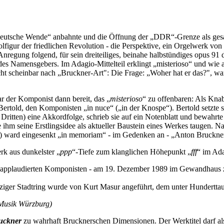
 „deutsche Wende“ anbahnte und die Öffnung der „DDR“-Grenze als gesam
igur der friedlichen Revolution - die Perspektive, ein Orgelwerk vo
regung folgend, für sein dreiteiliges, beinahe halbstündiges opus 91 
s Namensgebers. Im Adagio-Mittelteil erklingt „misterioso“ und wie au
ht scheinbar nach „Bruckner-Art": Die Frage: „Woher hat er das?", war
r der Komponist dann bereit, das „
misterioso
“ zu offenbaren: Als Knabe
rtold, den Komponisten „in nuce“ („in der Knospe“). Bertold setzte s
Dritten) eine Akkordfolge, schrieb sie auf ein Notenblatt und bewahrte
 ihm seine Erstlingsidee als aktueller Baustein eines Werkes taugen. N
 ward eingesenkt „in memoriam“ - im Gedenken an - „Anton Bruckner“ 
rk aus dunkelster „
ppp
“-Tiefe zum klanglichen Höhepunkt „
fff
“ im Ada
 applaudierten Komponisten - am 19. Dezember 1989 im Gewandhaus zu 
pziger Stadtring wurde von Kurt Masur angeführt, dem unter Hundertt
 Musik Würzburg)
uckner
zu wahrhaft Brucknerschen Dimensionen. Der Werktitel darf a