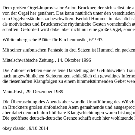
Dem großen Orgel-lmprovisator Anton Bruckner, der sich selbst nie 
von der Orgel her genähert. Das kann natürlich unter den verschiede
sein Orgelverständnis zu beschwören. Bertold Hummel tut das höchst 
als motivisches und Brucknersche rhythmische Gesten vornehmlich au
schaffen. Gefordert wird dabei aber nicht nur eine große Orgel, sonder
Württembergische Blätter für Kirchenmusik , 6/1993
Mit seiner sinfonischen Fantasie in drei Sätzen ist Hummel ein packe
Mittelschwäbische Zeitung , 14. Oktober 1996
Die Zuhörer erlebten eine seltene Darstellung der Gefühlswelten Tr
nach ungewöhnlichen Steigerungen schließlich ein gewaltiges Inferno
die riesenhaften Klangfolgen zu einem himmelstürmenden Gebet werd
Main-Post , 29. Dezember 1989
Die Überraschung des Abends aber war die Uraufführung des Würz
an Bruckners großen sinfonischen Atem gemahnende und ausgesprochen
aber dabei dennoch durchhörbare Klangschichtungen waren bislang nur
Die geöffnete deutsch-deutsche Grenze schafft auch hier wohltuende 
okey classic , 9/10 2014