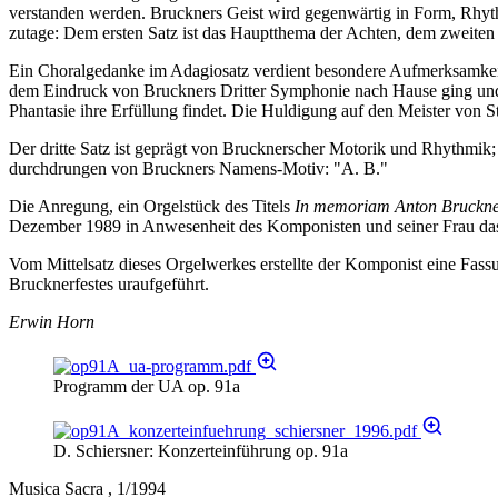
verstanden werden. Bruckners Geist wird gegenwärtig in Form, Rhyth
zutage: Dem ersten Satz ist das Hauptthema der Achten, dem zweite
Ein Choralgedanke im Adagiosatz verdient besondere Aufmerksamkeit.
dem Eindruck von Bruckners Dritter Symphonie nach Hause ging und b
Phantasie ihre Erfüllung findet. Die Huldigung auf den Meister von St
Der dritte Satz ist geprägt von Brucknerscher Motorik und Rhythmik;
durchdrungen von Bruckners Namens-Motiv: "A. B."
Die Anregung, ein Orgelstück des Titels
In memoriam Anton Bruckn
Dezember 1989 in Anwesenheit des Komponisten und seiner Frau da
Vom Mittelsatz dieses Orgelwerkes erstellte der Komponist eine Fas
Brucknerfestes uraufgeführt.
Erwin Horn
Programm der UA op. 91a
D. Schiersner: Konzerteinführung op. 91a
Musica Sacra , 1/1994