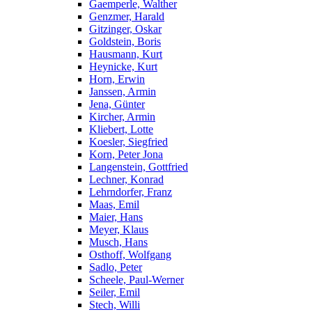
Gaemperle, Walther
Genzmer, Harald
Gitzinger, Oskar
Goldstein, Boris
Hausmann, Kurt
Heynicke, Kurt
Horn, Erwin
Janssen, Armin
Jena, Günter
Kircher, Armin
Kliebert, Lotte
Koesler, Siegfried
Korn, Peter Jona
Langenstein, Gottfried
Lechner, Konrad
Lehrndorfer, Franz
Maas, Emil
Maier, Hans
Meyer, Klaus
Musch, Hans
Osthoff, Wolfgang
Sadlo, Peter
Scheele, Paul-Werner
Seiler, Emil
Stech, Willi