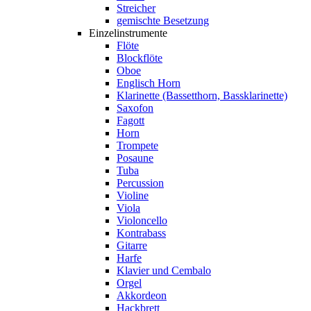
Streicher
gemischte Besetzung
Einzelinstrumente
Flöte
Blockflöte
Oboe
Englisch Horn
Klarinette (Bassetthorn, Bassklarinette)
Saxofon
Fagott
Horn
Trompete
Posaune
Tuba
Percussion
Violine
Viola
Violoncello
Kontrabass
Gitarre
Harfe
Klavier und Cembalo
Orgel
Akkordeon
Hackbrett