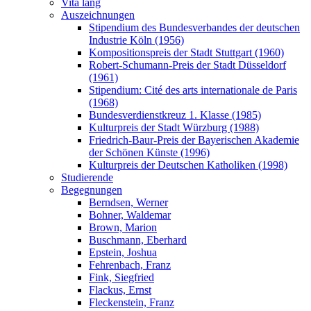
Vita lang
Auszeichnungen
Stipendium des Bundesverbandes der deutschen
Industrie Köln (1956)
Kompositionspreis der Stadt Stuttgart (1960)
Robert-Schumann-Preis der Stadt Düsseldorf
(1961)
Stipendium: Cité des arts internationale de Paris
(1968)
Bundesverdienstkreuz 1. Klasse (1985)
Kulturpreis der Stadt Würzburg (1988)
Friedrich-Baur-Preis der Bayerischen Akademie
der Schönen Künste (1996)
Kulturpreis der Deutschen Katholiken (1998)
Studierende
Begegnungen
Berndsen, Werner
Bohner, Waldemar
Brown, Marion
Buschmann, Eberhard
Epstein, Joshua
Fehrenbach, Franz
Fink, Siegfried
Flackus, Ernst
Fleckenstein, Franz