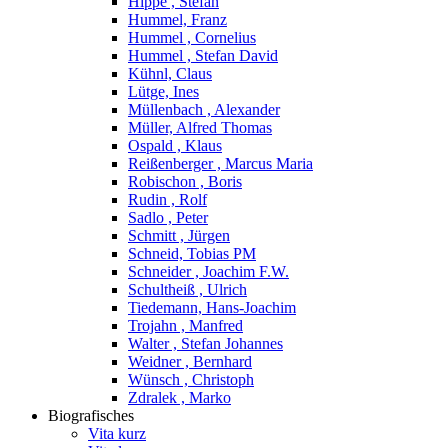
Hippe , Stefan
Hummel, Franz
Hummel , Cornelius
Hummel , Stefan David
Kühnl, Claus
Lütge, Ines
Müllenbach , Alexander
Müller, Alfred Thomas
Ospald , Klaus
Reißenberger , Marcus Maria
Robischon , Boris
Rudin , Rolf
Sadlo , Peter
Schmitt , Jürgen
Schneid, Tobias PM
Schneider , Joachim F.W.
Schultheiß , Ulrich
Tiedemann, Hans-Joachim
Trojahn , Manfred
Walter , Stefan Johannes
Weidner , Bernhard
Wünsch , Christoph
Zdralek , Marko
Biografisches
Vita kurz