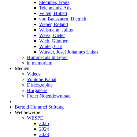
Stemmer, Franz
Teichmanis, Atis
Velten, Hubert
von Bausznern, Dietrich
Weber, Roland
Weismann, Julius
Weiss, Dieter
Wich, Günther
Winter, Carl
Wurster, Josef Johannes Lukas
Hummel als Interpret
in memoriam
Medien
Videos
Youtube-Kanal
Discographie
Hörgalerie
Freier Notendownload
Bertold Hummel Stiftung
Wettbewerbe
WESPE
2025
2024
2023