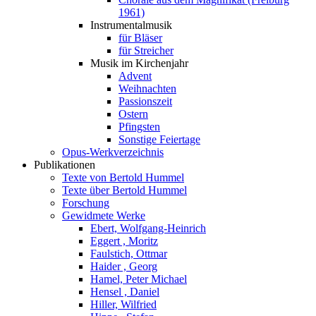
1961)
Instrumentalmusik
für Bläser
für Streicher
Musik im Kirchenjahr
Advent
Weihnachten
Passionszeit
Ostern
Pfingsten
Sonstige Feiertage
Opus-Werkverzeichnis
Publikationen
Texte von Bertold Hummel
Texte über Bertold Hummel
Forschung
Gewidmete Werke
Ebert, Wolfgang-Heinrich
Eggert , Moritz
Faulstich, Ottmar
Haider , Georg
Hamel, Peter Michael
Hensel , Daniel
Hiller, Wilfried