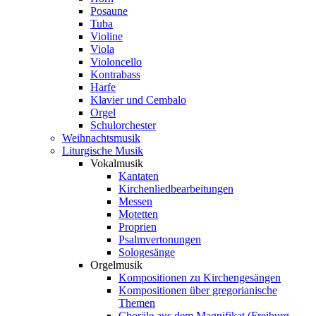
Posaune
Tuba
Violine
Viola
Violoncello
Kontrabass
Harfe
Klavier und Cembalo
Orgel
Schulorchester
Weihnachtsmusik
Liturgische Musik
Vokalmusik
Kantaten
Kirchenliedbearbeitungen
Messen
Motetten
Proprien
Psalmvertonungen
Sologesänge
Orgelmusik
Kompositionen zu Kirchengesängen
Kompositionen über gregorianische
Themen
Choräle aus dem Magnifikat (Freiburg