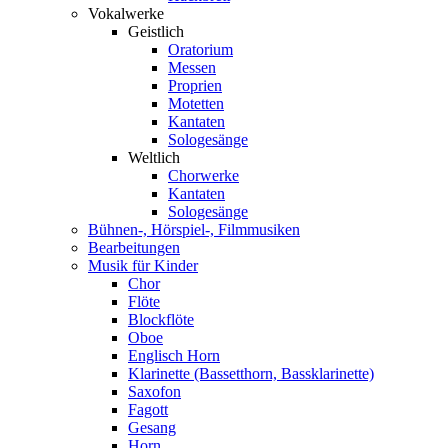
Vokalwerke
Geistlich
Oratorium
Messen
Proprien
Motetten
Kantaten
Sologesänge
Weltlich
Chorwerke
Kantaten
Sologesänge
Bühnen-, Hörspiel-, Filmmusiken
Bearbeitungen
Musik für Kinder
Chor
Flöte
Blockflöte
Oboe
Englisch Horn
Klarinette (Bassetthorn, Bassklarinette)
Saxofon
Fagott
Gesang
Horn