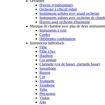
Orchestre
Œuvres symphoniques
Orchestre à effectif réduit
Instruments solistes avec grand orchestre
Instruments solistes avec orchestre de cham
Œuvres pour orchestre d'harmonie
Musique de chambre avec plus de deux instrument
Instruments à vent
Cordes
Différentes combinaison
Instruments individuels
Flûte
Flûte à bec
Hautbois
Cor anglais
Clarinette (cor de basset, clarinette basse)
Saxophone
Basson
Cor
Trompette
Trombone
Tuba
Percussion
Violon
Alto