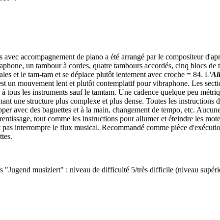
avec accompagnement de piano a été arrangé par le compositeur d'après
aphone, un tambour à cordes, quatre tambours accordés, cinq blocs de 
ales et le tam-tam et se déplace plutôt lentement avec croche = 84. L'
Al
est un mouvement lent et plutôt contemplatif pour vibraphone. Les sectio
el à tous les instruments sauf le tamtam. Une cadence quelque peu métr
nant une structure plus complexe et plus dense. Toutes les instructions d
per avec des baguettes et à la main, changement de tempo, etc. Aucune te
rentissage, tout comme les instructions pour allumer et éteindre les mot
ut pas interrompre le flux musical. Recommandé comme pièce d'exécution
tes.
 "Jugend musiziert" : niveau de difficulté 5/très difficile (niveau supéri