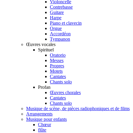
Violoncelle
Contrebasse
Guitare
Harpe
Piano et clavecin
Orgue
Accordéon
Tympanon
Œuvres vocales
Spirituel
Oratorio
Messes
Propres
Motets
Cantates
Chants solo
Profan
Œuvres chorales
Cantates
Chants solo
Musique de scène, de pièces radiophoniques et de films
Arrangements
Musique pour enfants
Chœur
flûte