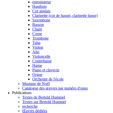
enregistreur
Hautbois
Cor anglais
Clarinette (cor de basset, clarinette basse)
Saxophone
Basson
Chant
Corne
Trombone
Tuba
Violon
Alto
Violoncelle
Contrebasse
Harpe
Piano et clavecin
Orgue
Orchestre de l'école
Musique de Noël
Catalogue des œuvres par numéro d'opus
Publications
Textes de Bertold Hummel
Textes sur Bertold Hummel
recherche
Œuvres dédiées