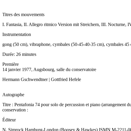
Titres des mouvements
I. Fantasia, II. Allegro ritmico Version mit Streichern, III. Nocturne,
Instrumentation
gong (50 cm), vibraphone, cymbales (50-45-40-35 cm), cymbales 45 cm 
Durée:
26 minutes
Première
14 janvier 1977, Augsbourg, salle du conservatoire
Hermann Gschwendtner | Gottfried Hefele
Autographe
Titre : Pentafonia 74 pour solo de percussion et piano (arrangement du
conservation :
Éditeur
N. Simrock Hamburg-London (Boosey & Hawkes) ISMN M-2211-0