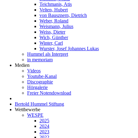
Teichmanis, Atis
Velten, Hubert
von Bausznern, Dietrich
Weber, Roland
Weismann, Julius
Weiss, Dieter
Wich, Günther
Winter, Carl
Wurster, Josef Johannes Lukas
Hummel als Interpret
in memoriam
Medien
Videos
Youtube-Kanal
Discographie
Hörgalerie
Freier Notendownload
Bertold Hummel Stiftung
Wettbewerbe
WESPE
2025
2024
2023
2022