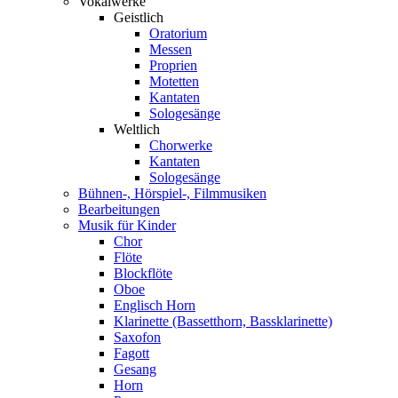
Vokalwerke
Geistlich
Oratorium
Messen
Proprien
Motetten
Kantaten
Sologesänge
Weltlich
Chorwerke
Kantaten
Sologesänge
Bühnen-, Hörspiel-, Filmmusiken
Bearbeitungen
Musik für Kinder
Chor
Flöte
Blockflöte
Oboe
Englisch Horn
Klarinette (Bassetthorn, Bassklarinette)
Saxofon
Fagott
Gesang
Horn