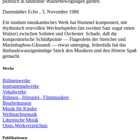
plötzlich in tändelnde Walzerbewegungen gleiten.
Darmstädter Echo , 3. November 1986
Ein rundum musikantisches Werk hat Hummel komponiert, mit
rhythmisch reizvollen Wechselspielen (im zweiten Satz sogar einen
Walzer) zwischen Solisten und Orchester. Schade, daß die
kompositorische Schlußpointe — Flageoletts der Streicher und
Marimbaphon-Glissandi — etwas unterging. Jedenfalls hat das
fünfundzwanzigminütige Stück den Musikern und den Hörern Spaß
gemacht.
Werke
Bühnenwerke
Instrumentalwerke
Vokalwerke
Bühnen-, Hörspiel-, Filmmusiken
Bearbeitungen
Musik für Kinder
Weihnachtsmusik
Liturgische Musik
Opus-Werkverzeichnis
Publikationen