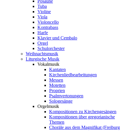
Posaune
Tuba
Violine
Viola
Violoncello
Kontrabass
Harfe
Klavier und Cembalo
Orgel
Schulorchester
Weihnachtsmusik
Liturgische Musik
Vokalmusik
Kantaten
Kirchenliedbearbeitungen
Messen
Motetten
Proprien
Psalmvertonungen
Sologesänge
Orgelmusik
Kompositionen zu Kirchengesängen
Kompositionen über gregorianische
Themen
Choräle aus dem Magnifikat (Freiburg