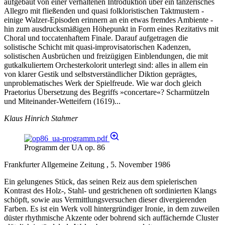
aufgebaut von einer verhaltenen Introduktion über ein tänzerisches
Allegro mit fließenden und quasi folkloristischen Taktmustern -
einige Walzer-Episoden erinnern an ein etwas fremdes Ambiente -
hin zum ausdrucksmäßigen Höhepunkt in Form eines Rezitativs mit
Choral und toccatenhaftem Finale. Darauf aufgetragen die
solistische Schicht mit quasi-improvisatorischen Kadenzen,
solistischen Ausbrüchen und freizügigen Einblendungen, die mit
gutkalkuliertem Orchesterkolorit unterlegt sind: alles in allem ein
von klarer Gestik und selbstverständlicher Diktion geprägtes,
unproblematisches Werk der Spielfreude. Wie war doch gleich
Praetorius Übersetzung des Begriffs »concertare«? Scharmützeln
und Miteinander-Wetteifern (1619)...
Klaus Hinrich Stahmer
Programm der UA op. 86
Frankfurter Allgemeine Zeitung , 5. November 1986
Ein gelungenes Stück, das seinen Reiz aus dem spielerischen
Kontrast des Holz-, Stahl- und gestrichenen oft sordinierten Klangs
schöpft, sowie aus Vermittlungsversuchen dieser divergierenden
Farben. Es ist ein Werk voll hintergründiger Ironie, in dem zuweilen
düster rhythmische Akzente oder bohrend sich auffächernde Cluster