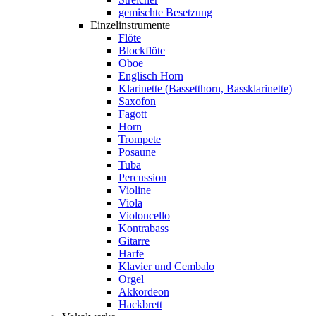
gemischte Besetzung
Einzelinstrumente
Flöte
Blockflöte
Oboe
Englisch Horn
Klarinette (Bassetthorn, Bassklarinette)
Saxofon
Fagott
Horn
Trompete
Posaune
Tuba
Percussion
Violine
Viola
Violoncello
Kontrabass
Gitarre
Harfe
Klavier und Cembalo
Orgel
Akkordeon
Hackbrett