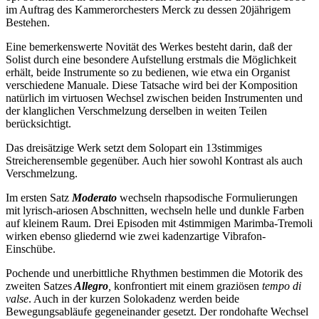
im Auftrag des Kammerorchesters Merck zu dessen 20jährigem
Bestehen.
Eine bemerkenswerte Novität des Werkes besteht darin, daß der
Solist durch eine besondere Aufstellung erstmals die Möglichkeit
erhält, beide Instrumente so zu bedienen, wie etwa ein Organist
verschiedene Manuale. Diese Tatsache wird bei der Komposition
natürlich im virtuosen Wechsel zwischen beiden Instrumenten und
der klanglichen Verschmelzung derselben in weiten Teilen
berücksichtigt.
Das dreisätzige Werk setzt dem Solopart ein 13stimmiges
Streicherensemble gegenüber. Auch hier sowohl Kontrast als auch
Verschmelzung.
Im
ersten Satz
Moderato
wechseln rhapsodische Formulierungen
mit lyrisch-ariosen Abschnitten, wechseln helle und dunkle Farben
auf kleinem Raum. Drei Episoden mit 4stimmigen Marimba-Tremoli
wirken ebenso gliedernd wie zwei kadenzartige Vibrafon-
Einschübe.
Pochende und unerbittliche Rhythmen bestimmen die Motorik des
zweiten Satzes
Allegro
,
konfrontiert mit einem graziösen
tempo di
valse
. Auch in der kurzen Solokadenz werden beide
Bewegungsabläufe gegeneinander gesetzt. Der rondohafte Wechsel