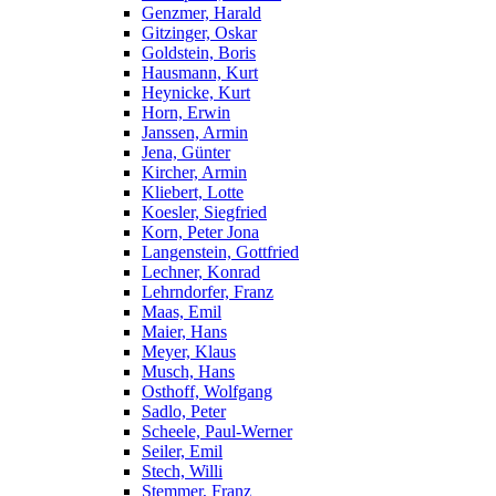
Genzmer, Harald
Gitzinger, Oskar
Goldstein, Boris
Hausmann, Kurt
Heynicke, Kurt
Horn, Erwin
Janssen, Armin
Jena, Günter
Kircher, Armin
Kliebert, Lotte
Koesler, Siegfried
Korn, Peter Jona
Langenstein, Gottfried
Lechner, Konrad
Lehrndorfer, Franz
Maas, Emil
Maier, Hans
Meyer, Klaus
Musch, Hans
Osthoff, Wolfgang
Sadlo, Peter
Scheele, Paul-Werner
Seiler, Emil
Stech, Willi
Stemmer, Franz