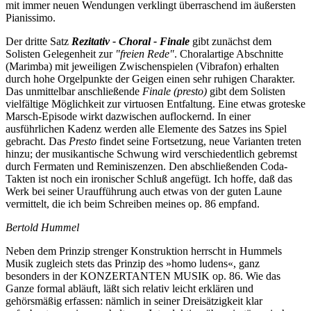
mit immer neuen Wendungen verklingt überraschend im äußersten
Pianissimo.
Der dritte Satz
Rezitativ - Choral - Finale
gibt zunächst dem
Solisten Gelegenheit zur
"freien Rede"
. Choralartige Abschnitte
(Marimba) mit jeweiligen Zwischenspielen (Vibrafon) erhalten
durch hohe Orgelpunkte der Geigen einen sehr ruhigen Charakter.
Das unmittelbar anschließende
Finale (presto)
gibt dem Solisten
vielfältige Möglichkeit zur virtuosen Entfaltung. Eine etwas groteske
Marsch-Episode wirkt dazwischen auflockernd. In einer
ausführlichen Kadenz werden alle Elemente des Satzes ins Spiel
gebracht. Das
Presto
findet seine Fortsetzung, neue Varianten treten
hinzu; der musikantische Schwung wird verschiedentlich gebremst
durch Fermaten und Reminiszenzen. Den abschließenden Coda-
Takten ist noch ein ironischer Schluß angefügt. Ich hoffe, daß das
Werk bei seiner Uraufführung auch etwas von der guten Laune
vermittelt, die ich beim Schreiben meines op. 86 empfand.
Bertold Hummel
Neben dem Prinzip strenger Konstruktion herrscht in Hummels
Musik zugleich stets das Prinzip des »homo ludens«, ganz
besonders in der KONZERTANTEN MUSIK op. 86. Wie das
Ganze formal abläuft, läßt sich relativ leicht erklären und
gehörsmäßig erfassen: nämlich in seiner Dreisätzigkeit klar