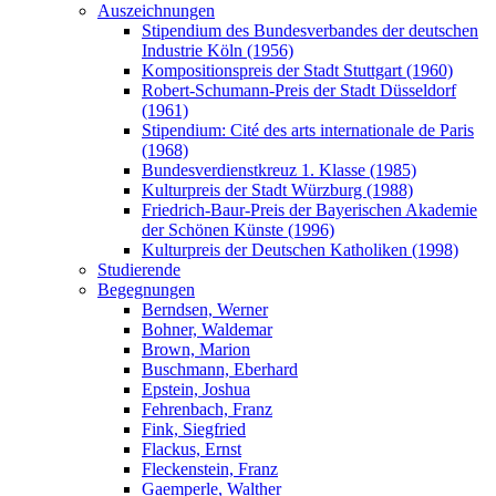
Auszeichnungen
Stipendium des Bundesverbandes der deutschen
Industrie Köln (1956)
Kompositionspreis der Stadt Stuttgart (1960)
Robert-Schumann-Preis der Stadt Düsseldorf
(1961)
Stipendium: Cité des arts internationale de Paris
(1968)
Bundesverdienstkreuz 1. Klasse (1985)
Kulturpreis der Stadt Würzburg (1988)
Friedrich-Baur-Preis der Bayerischen Akademie
der Schönen Künste (1996)
Kulturpreis der Deutschen Katholiken (1998)
Studierende
Begegnungen
Berndsen, Werner
Bohner, Waldemar
Brown, Marion
Buschmann, Eberhard
Epstein, Joshua
Fehrenbach, Franz
Fink, Siegfried
Flackus, Ernst
Fleckenstein, Franz
Gaemperle, Walther