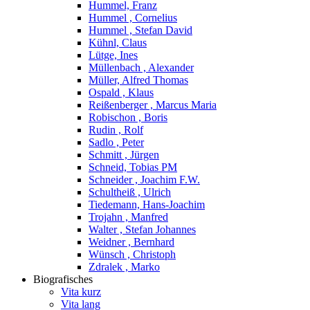
Hummel, Franz
Hummel , Cornelius
Hummel , Stefan David
Kühnl, Claus
Lütge, Ines
Müllenbach , Alexander
Müller, Alfred Thomas
Ospald , Klaus
Reißenberger , Marcus Maria
Robischon , Boris
Rudin , Rolf
Sadlo , Peter
Schmitt , Jürgen
Schneid, Tobias PM
Schneider , Joachim F.W.
Schultheiß , Ulrich
Tiedemann, Hans-Joachim
Trojahn , Manfred
Walter , Stefan Johannes
Weidner , Bernhard
Wünsch , Christoph
Zdralek , Marko
Biografisches
Vita kurz
Vita lang