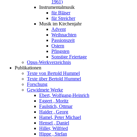
1961)
Instrumentalmusik
für Bläser
für Streicher
Musik im Kirchenjahr
Advent
Weihnachten
Passionszeit
Ostern
Pfingsten
Sonstige Feiertage
Opus-Werkverzeichnis
Publikationen
Texte von Bertold Hummel
Texte über Bertold Hummel
Forschung
Gewidmete Werke
Ebert, Wolfgang-Heinrich
Eggert , Moritz
Faulstich, Ottmar
Haider , Georg
Hamel, Peter Michael
Hensel , Daniel
Hiller, Wilfried
Hippe , Stefan