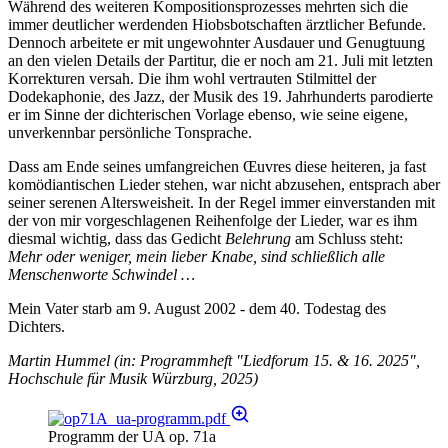
Während des weiteren Kompositionsprozesses mehrten sich die
immer deutlicher werdenden Hiobsbotschaften ärztlicher Befunde.
Dennoch arbeitete er mit ungewohnter Ausdauer und Genugtuung
an den vielen Details der Partitur, die er noch am 21. Juli mit letzten
Korrekturen versah. Die ihm wohl vertrauten Stilmittel der
Dodekaphonie, des Jazz, der Musik des 19. Jahrhunderts parodierte
er im Sinne der dichterischen Vorlage ebenso, wie seine eigene,
unverkennbar persönliche Tonsprache.
Dass am Ende seines umfangreichen Œuvres diese heiteren, ja fast
komödiantischen Lieder stehen, war nicht abzusehen, entsprach aber
seiner serenen Altersweisheit. In der Regel immer einverstanden mit
der von mir vorgeschlagenen Reihenfolge der Lieder, war es ihm
diesmal wichtig, dass das Gedicht
Belehrung
am Schluss steht:
Mehr oder weniger, mein lieber Knabe, sind schließlich alle
Menschenworte Schwindel …
Mein Vater starb am 9. August 2002 - dem 40. Todestag des
Dichters.
Martin Hummel (in: Programmheft "Liedforum 15. & 16. 2025",
Hochschule für Musik Würzburg, 2025)
Programm der UA op. 71a