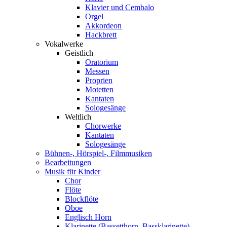
Klavier und Cembalo
Orgel
Akkordeon
Hackbrett
Vokalwerke
Geistlich
Oratorium
Messen
Proprien
Motetten
Kantaten
Sologesänge
Weltlich
Chorwerke
Kantaten
Sologesänge
Bühnen-, Hörspiel-, Filmmusiken
Bearbeitungen
Musik für Kinder
Chor
Flöte
Blockflöte
Oboe
Englisch Horn
Klarinette (Bassetthorn, Bassklarinette)