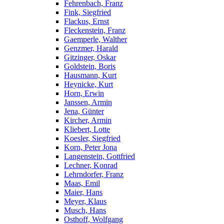
Fehrenbach, Franz
Fink, Siegfried
Flackus, Ernst
Fleckenstein, Franz
Gaemperle, Walther
Genzmer, Harald
Gitzinger, Oskar
Goldstein, Boris
Hausmann, Kurt
Heynicke, Kurt
Horn, Erwin
Janssen, Armin
Jena, Günter
Kircher, Armin
Kliebert, Lotte
Koesler, Siegfried
Korn, Peter Jona
Langenstein, Gottfried
Lechner, Konrad
Lehrndorfer, Franz
Maas, Emil
Maier, Hans
Meyer, Klaus
Musch, Hans
Osthoff, Wolfgang