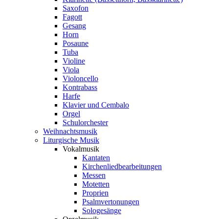
Saxofon
Fagott
Gesang
Horn
Posaune
Tuba
Violine
Viola
Violoncello
Kontrabass
Harfe
Klavier und Cembalo
Orgel
Schulorchester
Weihnachtsmusik
Liturgische Musik
Vokalmusik
Kantaten
Kirchenliedbearbeitungen
Messen
Motetten
Proprien
Psalmvertonungen
Sologesänge