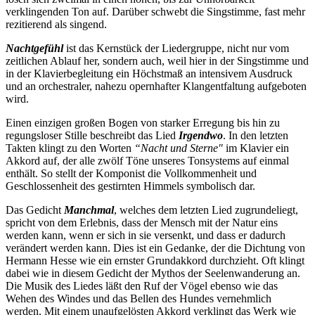
verklingenden Ton auf. Darüber schwebt die Singstimme, fast mehr
rezitierend als singend.
Nachtgefühl
ist das Kernstück der Liedergruppe, nicht nur vom
zeitlichen Ablauf her, sondern auch, weil hier in der Singstimme und
in der Klavierbegleitung ein Höchstmaß an intensivem Ausdruck
und an orchestraler, nahezu opernhafter Klangentfaltung aufgeboten
wird.
Einen einzigen großen Bogen von starker Erregung bis hin zu
regungsloser Stille beschreibt das Lied
Irgendwo
. In den letzten
Takten klingt zu den Worten
“Nacht und Sterne"
im Klavier ein
Akkord auf, der alle zwölf Töne unseres Tonsystems auf einmal
enthält. So stellt der Komponist die Vollkommenheit und
Geschlossenheit des gestirnten Himmels symbolisch dar.
Das Gedicht
Manchmal
, welches dem letzten Lied zugrundeliegt,
spricht von dem Erlebnis, dass der Mensch mit der Natur eins
werden kann, wenn er sich in sie versenkt, und dass er dadurch
verändert werden kann. Dies ist ein Gedanke, der die Dichtung von
Hermann Hesse wie ein ernster Grundakkord durchzieht. Oft klingt
dabei wie in diesem Gedicht der Mythos der Seelenwanderung an.
Die Musik des Liedes läßt den Ruf der Vögel ebenso wie das
Wehen des Windes und das Bellen des Hundes vernehmlich
werden. Mit einem unaufgelösten Akkord verklingt das Werk wie