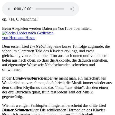
op. 71a, 6. Manchmal
Beim Abspielen werden Daten an YouTube übermittelt.
Dem ersten Lied
Im Nebel
liegt eine kurze Tonfolge zugrunde, die
schon im allerersten Takt des Klaviers erklingt, und zwar
gleichzeitig von einem hohen Ton aus nach unten und von einem
tiefen aus nach oben, so dass die Akkorde, die dadurch entstehen,
auf eigenartige Weise wie Nebelschwaden schweben und
schwimmen.
In der
Handwerksburschenpenne
meint man, ein marschartiges
Wanderlied zu vernehmen, doch bricht die Musik immer wieder aus
dem straffen Rhythmus aus; das
"heimliche Wehe"
, das den einen
der drei Burschen quält, ist in fast jedem Takt der Musik
gegenwärtig.
Wie mit wenigen Farbtupfern hingemalt erscheint das dritte Lied
Blauer Schmetterling
: Die schillernden Harmonien des Klavier
lösen sich zweimal in einen hohen, bis zur Unhörbarkeit