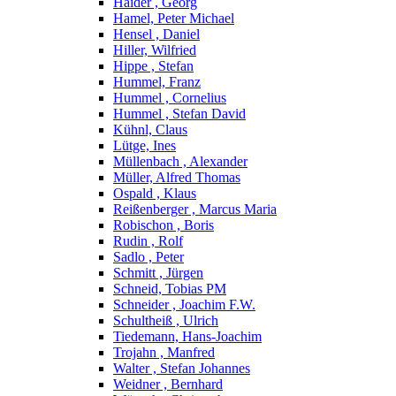
Haider , Georg
Hamel, Peter Michael
Hensel , Daniel
Hiller, Wilfried
Hippe , Stefan
Hummel, Franz
Hummel , Cornelius
Hummel , Stefan David
Kühnl, Claus
Lütge, Ines
Müllenbach , Alexander
Müller, Alfred Thomas
Ospald , Klaus
Reißenberger , Marcus Maria
Robischon , Boris
Rudin , Rolf
Sadlo , Peter
Schmitt , Jürgen
Schneid, Tobias PM
Schneider , Joachim F.W.
Schultheiß , Ulrich
Tiedemann, Hans-Joachim
Trojahn , Manfred
Walter , Stefan Johannes
Weidner , Bernhard