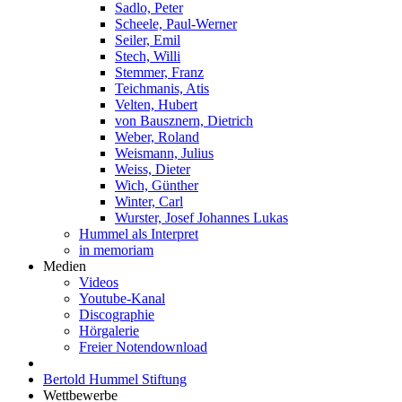
Sadlo, Peter
Scheele, Paul-Werner
Seiler, Emil
Stech, Willi
Stemmer, Franz
Teichmanis, Atis
Velten, Hubert
von Bausznern, Dietrich
Weber, Roland
Weismann, Julius
Weiss, Dieter
Wich, Günther
Winter, Carl
Wurster, Josef Johannes Lukas
Hummel als Interpret
in memoriam
Medien
Videos
Youtube-Kanal
Discographie
Hörgalerie
Freier Notendownload
Bertold Hummel Stiftung
Wettbewerbe