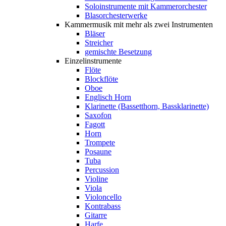
Soloinstrumente mit Kammerorchester
Blasorchesterwerke
Kammermusik mit mehr als zwei Instrumenten
Bläser
Streicher
gemischte Besetzung
Einzelinstrumente
Flöte
Blockflöte
Oboe
Englisch Horn
Klarinette (Bassetthorn, Bassklarinette)
Saxofon
Fagott
Horn
Trompete
Posaune
Tuba
Percussion
Violine
Viola
Violoncello
Kontrabass
Gitarre
Harfe