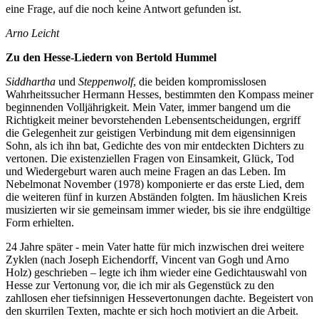
eine Frage, auf die noch keine Antwort gefunden ist.
Arno Leicht
Zu den Hesse-Liedern von Bertold Hummel
Siddhartha
und
Steppenwolf
, die beiden kompromisslosen
Wahrheitssucher Hermann Hesses, bestimmten den Kompass meiner
beginnenden Volljährigkeit. Mein Vater, immer bangend um die
Richtigkeit meiner bevorstehenden Lebensentscheidungen, ergriff
die Gelegenheit zur geistigen Verbindung mit dem eigensinnigen
Sohn, als ich ihn bat, Gedichte des von mir entdeckten Dichters zu
vertonen. Die existenziellen Fragen von Einsamkeit, Glück, Tod
und Wiedergeburt waren auch meine Fragen an das Leben. Im
Nebelmonat November (1978) komponierte er das erste Lied, dem
die weiteren fünf in kurzen Abständen folgten. Im häuslichen Kreis
musizierten wir sie gemeinsam immer wieder, bis sie ihre endgültige
Form erhielten.
24 Jahre später - mein Vater hatte für mich inzwischen drei weitere
Zyklen (nach Joseph Eichendorff, Vincent van Gogh und Arno
Holz) geschrieben – legte ich ihm wieder eine Gedichtauswahl von
Hesse zur Vertonung vor, die ich mir als Gegenstück zu den
zahllosen eher tiefsinnigen Hessevertonungen dachte. Begeistert von
den skurrilen Texten, machte er sich hoch motiviert an die Arbeit.