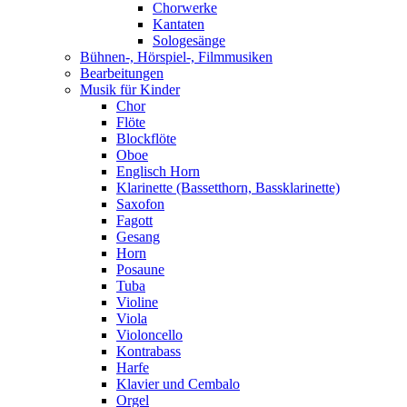
Chorwerke
Kantaten
Sologesänge
Bühnen-, Hörspiel-, Filmmusiken
Bearbeitungen
Musik für Kinder
Chor
Flöte
Blockflöte
Oboe
Englisch Horn
Klarinette (Bassetthorn, Bassklarinette)
Saxofon
Fagott
Gesang
Horn
Posaune
Tuba
Violine
Viola
Violoncello
Kontrabass
Harfe
Klavier und Cembalo
Orgel