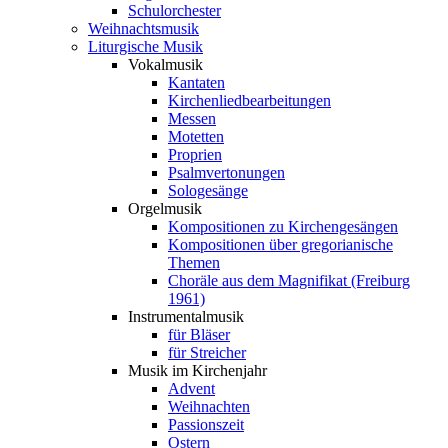
Schulorchester
Weihnachtsmusik
Liturgische Musik
Vokalmusik
Kantaten
Kirchenliedbearbeitungen
Messen
Motetten
Proprien
Psalmvertonungen
Sologesänge
Orgelmusik
Kompositionen zu Kirchengesängen
Kompositionen über gregorianische
Themen
Choräle aus dem Magnifikat (Freiburg
1961)
Instrumentalmusik
für Bläser
für Streicher
Musik im Kirchenjahr
Advent
Weihnachten
Passionszeit
Ostern