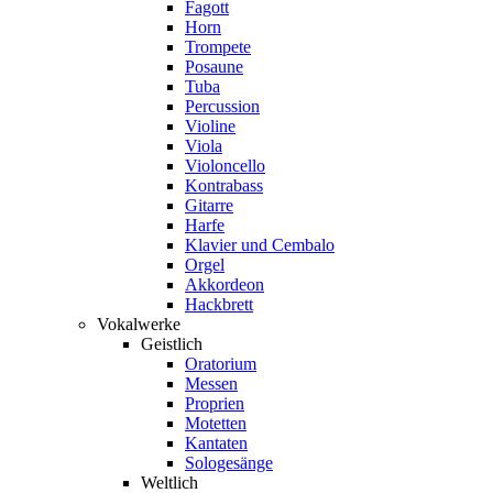
Fagott
Horn
Trompete
Posaune
Tuba
Percussion
Violine
Viola
Violoncello
Kontrabass
Gitarre
Harfe
Klavier und Cembalo
Orgel
Akkordeon
Hackbrett
Vokalwerke
Geistlich
Oratorium
Messen
Proprien
Motetten
Kantaten
Sologesänge
Weltlich