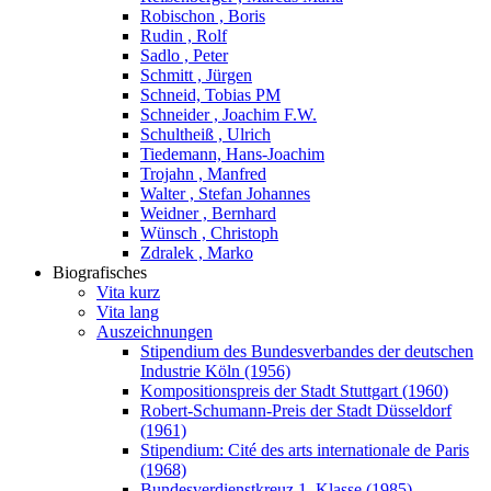
Robischon , Boris
Rudin , Rolf
Sadlo , Peter
Schmitt , Jürgen
Schneid, Tobias PM
Schneider , Joachim F.W.
Schultheiß , Ulrich
Tiedemann, Hans-Joachim
Trojahn , Manfred
Walter , Stefan Johannes
Weidner , Bernhard
Wünsch , Christoph
Zdralek , Marko
Biografisches
Vita kurz
Vita lang
Auszeichnungen
Stipendium des Bundesverbandes der deutschen
Industrie Köln (1956)
Kompositionspreis der Stadt Stuttgart (1960)
Robert-Schumann-Preis der Stadt Düsseldorf
(1961)
Stipendium: Cité des arts internationale de Paris
(1968)
Bundesverdienstkreuz 1. Klasse (1985)