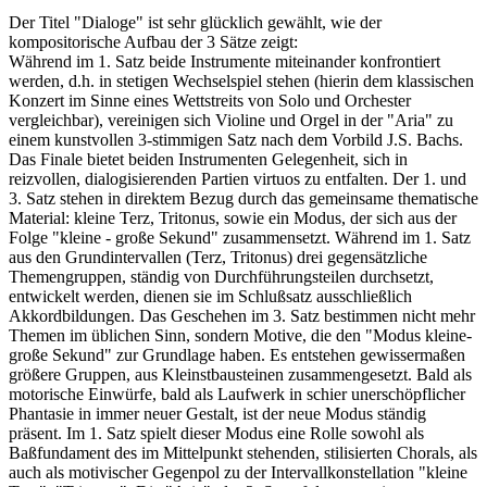
Der Titel "Dialoge" ist sehr glücklich gewählt, wie der
kompositorische Aufbau der 3 Sätze zeigt:
Während im 1. Satz beide Instrumente miteinander konfrontiert
werden, d.h. in stetigen Wechselspiel stehen (hierin dem klassischen
Konzert im Sinne eines Wettstreits von Solo und Orchester
vergleichbar), vereinigen sich Violine und Orgel in der "Aria" zu
einem kunstvollen 3-stimmigen Satz nach dem Vorbild J.S. Bachs.
Das Finale bietet beiden Instrumenten Gelegenheit, sich in
reizvollen, dialogisierenden Partien virtuos zu entfalten. Der 1. und
3. Satz stehen in direktem Bezug durch das gemeinsame thematische
Material: kleine Terz, Tritonus, sowie ein Modus, der sich aus der
Folge "kleine - große Sekund" zusammensetzt. Während im 1. Satz
aus den Grundintervallen (Terz, Tritonus) drei gegensätzliche
Themengruppen, ständig von Durchführungsteilen durchsetzt,
entwickelt werden, dienen sie im Schlußsatz ausschließlich
Akkordbildungen. Das Geschehen im 3. Satz bestimmen nicht mehr
Themen im üblichen Sinn, sondern Motive, die den "Modus kleine-
große Sekund" zur Grundlage haben. Es entstehen gewissermaßen
größere Gruppen, aus Kleinstbausteinen zusammengesetzt. Bald als
motorische Einwürfe, bald als Laufwerk in schier unerschöpflicher
Phantasie in immer neuer Gestalt, ist der neue Modus ständig
präsent. Im 1. Satz spielt dieser Modus eine Rolle sowohl als
Baßfundament des im Mittelpunkt stehenden, stilisierten Chorals, als
auch als motivischer Gegenpol zu der Intervallkonstellation "kleine