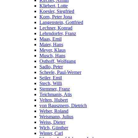
Kircher, Armin
Kliebert, Lotte
Koesler, Siegfried
Korn, Peter Jona
Langenstein, Gottfried
Lechner, Konrad
Lehrndorfer, Franz
Maas, Emil
Maier, Hans
Meyer, Klaus
Musch, Hans
Osthoff, Wolfgang
Sadlo, Peter
Scheele, Paul-Werner
Seiler, Emil
Stech, Willi
Stemmer, Franz
Teichmanis, Atis
Velten, Hubert
von Bausznern, Dietrich
Weber, Roland
Weismann, Julius
Weiss, Dieter
Wich, Günther
Winter, Carl