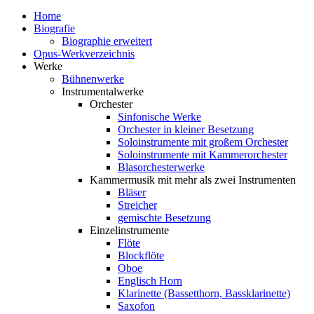
Home
Biografie
Biographie erweitert
Opus-Werkverzeichnis
Werke
Bühnenwerke
Instrumentalwerke
Orchester
Sinfonische Werke
Orchester in kleiner Besetzung
Soloinstrumente mit großem Orchester
Soloinstrumente mit Kammerorchester
Blasorchesterwerke
Kammermusik mit mehr als zwei Instrumenten
Bläser
Streicher
gemischte Besetzung
Einzelinstrumente
Flöte
Blockflöte
Oboe
Englisch Horn
Klarinette (Bassetthorn, Bassklarinette)
Saxofon