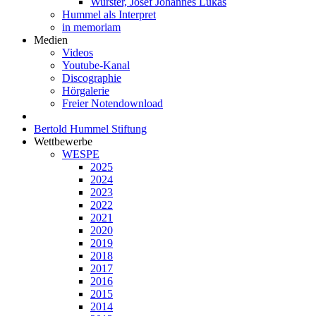
Wurster, Josef Johannes Lukas
Hummel als Interpret
in memoriam
Medien
Videos
Youtube-Kanal
Discographie
Hörgalerie
Freier Notendownload
Bertold Hummel Stiftung
Wettbewerbe
WESPE
2025
2024
2023
2022
2021
2020
2019
2018
2017
2016
2015
2014