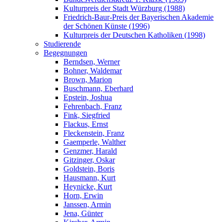
Kulturpreis der Stadt Würzburg (1988)
Friedrich-Baur-Preis der Bayerischen Akademie
der Schönen Künste (1996)
Kulturpreis der Deutschen Katholiken (1998)
Studierende
Begegnungen
Berndsen, Werner
Bohner, Waldemar
Brown, Marion
Buschmann, Eberhard
Epstein, Joshua
Fehrenbach, Franz
Fink, Siegfried
Flackus, Ernst
Fleckenstein, Franz
Gaemperle, Walther
Genzmer, Harald
Gitzinger, Oskar
Goldstein, Boris
Hausmann, Kurt
Heynicke, Kurt
Horn, Erwin
Janssen, Armin
Jena, Günter