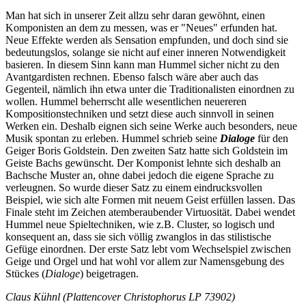
Man hat sich in unserer Zeit allzu sehr daran gewöhnt, einen
Komponisten an dem zu messen, was er "Neues" erfunden hat.
Neue Effekte werden als Sensation empfunden, und doch sind sie
bedeutungslos, solange sie nicht auf einer inneren Notwendigkeit
basieren. In diesem Sinn kann man Hummel sicher nicht zu den
Avantgardisten rechnen. Ebenso falsch wäre aber auch das
Gegenteil, nämlich ihn etwa unter die Traditionalisten einordnen zu
wollen. Hummel beherrscht alle wesentlichen neuereren
Kompositionstechniken und setzt diese auch sinnvoll in seinen
Werken ein. Deshalb eignen sich seine Werke auch besonders, neue
Musik spontan zu erleben. Hummel schrieb seine
Dialoge
für den
Geiger Boris Goldstein. Den zweiten Satz hatte sich Goldstein im
Geiste Bachs gewünscht. Der Komponist lehnte sich deshalb an
Bachsche Muster an, ohne dabei jedoch die eigene Sprache zu
verleugnen. So wurde dieser Satz zu einem eindrucksvollen
Beispiel, wie sich alte Formen mit neuem Geist erfüllen lassen. Das
Finale steht im Zeichen atemberaubender Virtuosität. Dabei wendet
Hummel neue Spieltechniken, wie z.B. Cluster, so logisch und
konsequent an, dass sie sich völlig zwanglos in das stilistische
Gefüge einordnen. Der erste Satz lebt vom Wechselspiel zwischen
Geige und Orgel und hat wohl vor allem zur Namensgebung des
Stückes (
Dialoge
) beigetragen.
Claus Kühnl (Plattencover Christophorus LP 73902)