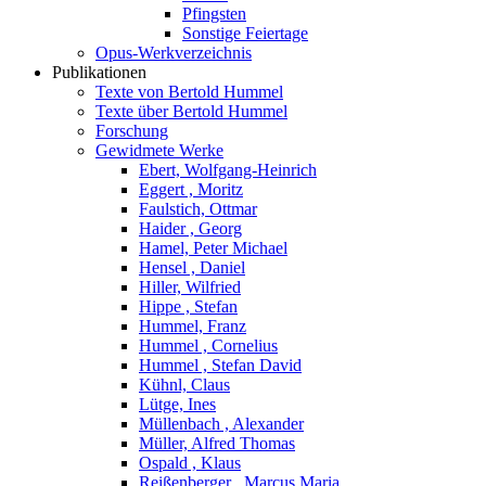
Pfingsten
Sonstige Feiertage
Opus-Werkverzeichnis
Publikationen
Texte von Bertold Hummel
Texte über Bertold Hummel
Forschung
Gewidmete Werke
Ebert, Wolfgang-Heinrich
Eggert , Moritz
Faulstich, Ottmar
Haider , Georg
Hamel, Peter Michael
Hensel , Daniel
Hiller, Wilfried
Hippe , Stefan
Hummel, Franz
Hummel , Cornelius
Hummel , Stefan David
Kühnl, Claus
Lütge, Ines
Müllenbach , Alexander
Müller, Alfred Thomas
Ospald , Klaus
Reißenberger , Marcus Maria