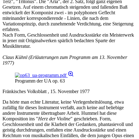
Terz", "Tritonus". Die "Aria", der 2. Satz, folgt ganz eigenen
Gesetzen. Auf einem chromatisch steigenden und fallenden Baß
entwickelt der Komponist zwei - im polyphonen Geflecht
miteinander korrespondierende - Linien, die nach dem
Variationsprinzip, durch zunehmende Verdichtung, eine Steigerung
erfahren.
Nach Form, Geschlossenheit und Ausdrucksstärke ein Meisterwerk
in jener mit Originalwerken spärlich bedachten Sparte der
Musikliteratur.
Claus Kühnl
(Erläuterungen zum Programm am 13. November
1977)
Programm der UA op. 63
Fränkisches Volksblatt , 15. November 1977
Da hörte man echte Literatur, keine Verlegenheitslösung, etwa
zufällig für dieses Instrument verfaßt, auch keine auf beliebige
andere Instrumente übertragbare Arbeit. Hummel hat diese
Komposition ins "
Herz der Violine
" geschrieben. Form,
Geschlossenheit und die Klarheit der Gedanken, phantasievoll und
geistig durchdrungen, entfalten eine Ausdrucksstärke und einen
Reichtum von musikalischen Einfällen, die dem jungen Opus einen