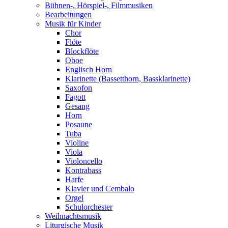
Bühnen-, Hörspiel-, Filmmusiken
Bearbeitungen
Musik für Kinder
Chor
Flöte
Blockflöte
Oboe
Englisch Horn
Klarinette (Bassetthorn, Bassklarinette)
Saxofon
Fagott
Gesang
Horn
Posaune
Tuba
Violine
Viola
Violoncello
Kontrabass
Harfe
Klavier und Cembalo
Orgel
Schulorchester
Weihnachtsmusik
Liturgische Musik