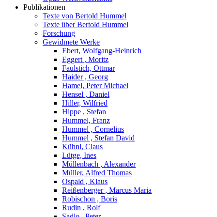
Publikationen
Texte von Bertold Hummel
Texte über Bertold Hummel
Forschung
Gewidmete Werke
Ebert, Wolfgang-Heinrich
Eggert , Moritz
Faulstich, Ottmar
Haider , Georg
Hamel, Peter Michael
Hensel , Daniel
Hiller, Wilfried
Hippe , Stefan
Hummel, Franz
Hummel , Cornelius
Hummel , Stefan David
Kühnl, Claus
Lütge, Ines
Müllenbach , Alexander
Müller, Alfred Thomas
Ospald , Klaus
Reißenberger , Marcus Maria
Robischon , Boris
Rudin , Rolf
Sadlo , Peter