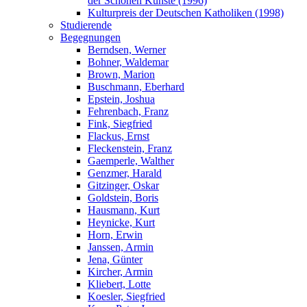
der Schönen Künste (1996)
Kulturpreis der Deutschen Katholiken (1998)
Studierende
Begegnungen
Berndsen, Werner
Bohner, Waldemar
Brown, Marion
Buschmann, Eberhard
Epstein, Joshua
Fehrenbach, Franz
Fink, Siegfried
Flackus, Ernst
Fleckenstein, Franz
Gaemperle, Walther
Genzmer, Harald
Gitzinger, Oskar
Goldstein, Boris
Hausmann, Kurt
Heynicke, Kurt
Horn, Erwin
Janssen, Armin
Jena, Günter
Kircher, Armin
Kliebert, Lotte
Koesler, Siegfried