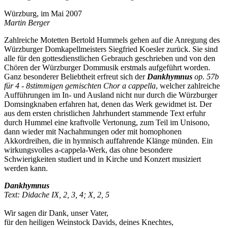
Würzburg, im Mai 2007
Martin Berger
Zahlreiche Motetten Bertold Hummels gehen auf die Anregung des
Würzburger Domkapellmeisters Siegfried Koesler zurück. Sie sind
alle für den gottesdienstlichen Gebrauch geschrieben und von den
Chören der Würzburger Dommusik erstmals aufgeführt worden.
Ganz besonderer Beliebtheit erfreut sich der
Dankhymnus
op. 57b
für 4 - 8stimmigen gemischten Chor a cappella
, welcher zahlreiche
Aufführungen im In- und Ausland nicht nur durch die Würzburger
Domsingknaben erfahren hat, denen das Werk gewidmet ist. Der
aus dem ersten christlichen Jahrhundert stammende Text erfuhr
durch Hummel eine kraftvolle Vertonung, zum Teil im Unisono,
dann wieder mit Nachahmungen oder mit homophonen
Akkordreihen, die in hymnisch auffahrende Klänge münden. Ein
wirkungsvolles a-cappela-Werk, das ohne besondere
Schwierigkeiten studiert und in Kirche und Konzert musiziert
werden kann.
Dankhymnus
Text: Didache IX, 2, 3, 4; X, 2, 5
Wir sagen dir Dank, unser Vater,
für den heiligen Weinstock Davids, deines Knechtes,