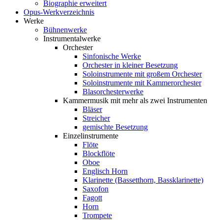
Biographie erweitert
Opus-Werkverzeichnis
Werke
Bühnenwerke
Instrumentalwerke
Orchester
Sinfonische Werke
Orchester in kleiner Besetzung
Soloinstrumente mit großem Orchester
Soloinstrumente mit Kammerorchester
Blasorchesterwerke
Kammermusik mit mehr als zwei Instrumenten
Bläser
Streicher
gemischte Besetzung
Einzelinstrumente
Flöte
Blockflöte
Oboe
Englisch Horn
Klarinette (Bassetthorn, Bassklarinette)
Saxofon
Fagott
Horn
Trompete