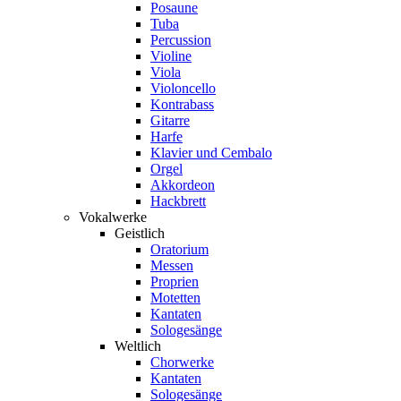
Posaune
Tuba
Percussion
Violine
Viola
Violoncello
Kontrabass
Gitarre
Harfe
Klavier und Cembalo
Orgel
Akkordeon
Hackbrett
Vokalwerke
Geistlich
Oratorium
Messen
Proprien
Motetten
Kantaten
Sologesänge
Weltlich
Chorwerke
Kantaten
Sologesänge