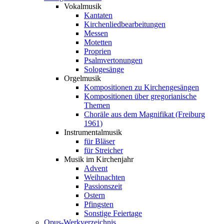
Vokalmusik
Kantaten
Kirchenliedbearbeitungen
Messen
Motetten
Proprien
Psalmvertonungen
Sologesänge
Orgelmusik
Kompositionen zu Kirchengesängen
Kompositionen über gregorianische
Themen
Choräle aus dem Magnifikat (Freiburg
1961)
Instrumentalmusik
für Bläser
für Streicher
Musik im Kirchenjahr
Advent
Weihnachten
Passionszeit
Ostern
Pfingsten
Sonstige Feiertage
Opus-Werkverzeichnis