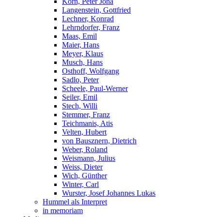
Korn, Peter Jona
Langenstein, Gottfried
Lechner, Konrad
Lehrndorfer, Franz
Maas, Emil
Maier, Hans
Meyer, Klaus
Musch, Hans
Osthoff, Wolfgang
Sadlo, Peter
Scheele, Paul-Werner
Seiler, Emil
Stech, Willi
Stemmer, Franz
Teichmanis, Atis
Velten, Hubert
von Bausznern, Dietrich
Weber, Roland
Weismann, Julius
Weiss, Dieter
Wich, Günther
Winter, Carl
Wurster, Josef Johannes Lukas
Hummel als Interpret
in memoriam