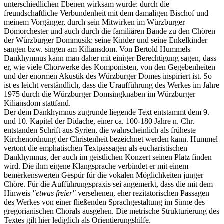
unterschiedlichen Ebenen wirksam wurde: durch die
freundschaftliche Verbundenheit mit dem damaligen Bischof und
meinem Vorgänger, durch sein Mitwirken im Würzburger
Domorchester und auch durch die familiären Bande zu den Chören
der Würzburger Dommusik: seine Kinder und seine Enkelkinder
sangen bzw. singen am Kiliansdom. Von Bertold Hummels
Dankhymnus kann man daher mit einiger Berechtigung sagen, dass
er, wie viele Chorwerke des Komponisten, von den Gegebenheiten
und der enormen Akustik des Würzburger Domes inspiriert ist. So
ist es leicht verständlich, dass die Uraufführung des Werkes im Jahre
1975 durch die Würzburger Domsingknaben im Würzburger
Kiliansdom stattfand.
Der dem Dankhymnus zugrunde liegende Text entstammt dem 9.
und 10. Kapitel der Didache, einer ca. 100-180 Jahre n. Chr.
entstanden Schrift aus Syrien, die wahrscheinlich als früheste
Kirchenordnung der Christenheit bezeichnet werden kann. Hummel
vertont die emphatischen Textpassagen als eucharistischen
Dankhymnus, der auch im geistlichen Konzert seinen Platz finden
wird. Die ihm eigene Klangsprache verbindet er mit einem
bemerkenswerten Gespür für die vokalen Möglichkeiten junger
Chöre. Für die Aufführungspraxis sei angemerkt, dass die mit dem
Hinweis
"etwas freier"
versehenen, eher rezitatorischen Passagen
des Werkes von einer fließenden Sprachgestaltung im Sinne des
gregorianischen Chorals ausgehen. Die metrische Strukturierung des
Textes gilt hier lediglich als Orientierungshilfe.