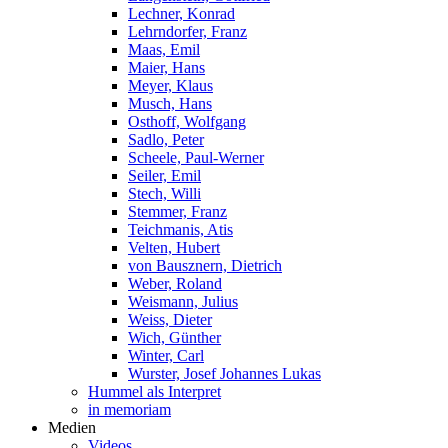
Lechner, Konrad
Lehrndorfer, Franz
Maas, Emil
Maier, Hans
Meyer, Klaus
Musch, Hans
Osthoff, Wolfgang
Sadlo, Peter
Scheele, Paul-Werner
Seiler, Emil
Stech, Willi
Stemmer, Franz
Teichmanis, Atis
Velten, Hubert
von Bausznern, Dietrich
Weber, Roland
Weismann, Julius
Weiss, Dieter
Wich, Günther
Winter, Carl
Wurster, Josef Johannes Lukas
Hummel als Interpret
in memoriam
Medien
Videos