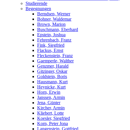
Studierende
Begegnungen
Berndsen, Werner
Bohner, Waldemar
Brown, Marion
Buschmann, Eberhard
Epstein, Joshua
Fehrenbach, Franz
Fink, Siegfried
Flackus, Ernst
Fleckenstein, Franz
Gaemperle, Walther
Genzmer, Harald
Gitzinger, Oskar
Goldstein, Boris
Hausmann, Kurt
Heynicke, Kurt
Horn, Erwin
Janssen, Armin
Jena, Günter
Kircher, Armin
Kliebert, Lotte
Koesler, Siegfried
Korn, Peter Jona
Langenstein, Gottfried