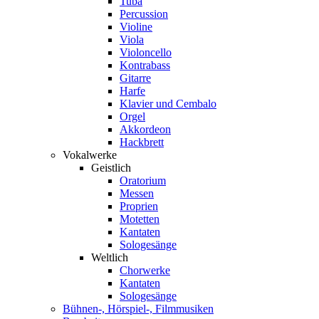
Tuba
Percussion
Violine
Viola
Violoncello
Kontrabass
Gitarre
Harfe
Klavier und Cembalo
Orgel
Akkordeon
Hackbrett
Vokalwerke
Geistlich
Oratorium
Messen
Proprien
Motetten
Kantaten
Sologesänge
Weltlich
Chorwerke
Kantaten
Sologesänge
Bühnen-, Hörspiel-, Filmmusiken