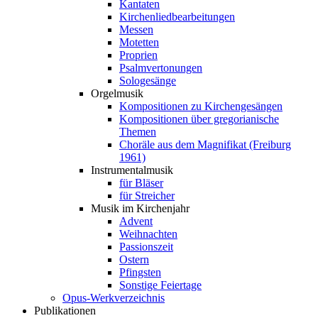
Kantaten
Kirchenliedbearbeitungen
Messen
Motetten
Proprien
Psalmvertonungen
Sologesänge
Orgelmusik
Kompositionen zu Kirchengesängen
Kompositionen über gregorianische
Themen
Choräle aus dem Magnifikat (Freiburg
1961)
Instrumentalmusik
für Bläser
für Streicher
Musik im Kirchenjahr
Advent
Weihnachten
Passionszeit
Ostern
Pfingsten
Sonstige Feiertage
Opus-Werkverzeichnis
Publikationen