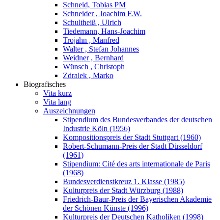
Schneid, Tobias PM
Schneider , Joachim F.W.
Schultheiß , Ulrich
Tiedemann, Hans-Joachim
Trojahn , Manfred
Walter , Stefan Johannes
Weidner , Bernhard
Wünsch , Christoph
Zdralek , Marko
Biografisches
Vita kurz
Vita lang
Auszeichnungen
Stipendium des Bundesverbandes der deutschen
Industrie Köln (1956)
Kompositionspreis der Stadt Stuttgart (1960)
Robert-Schumann-Preis der Stadt Düsseldorf
(1961)
Stipendium: Cité des arts internationale de Paris
(1968)
Bundesverdienstkreuz 1. Klasse (1985)
Kulturpreis der Stadt Würzburg (1988)
Friedrich-Baur-Preis der Bayerischen Akademie
der Schönen Künste (1996)
Kulturpreis der Deutschen Katholiken (1998)