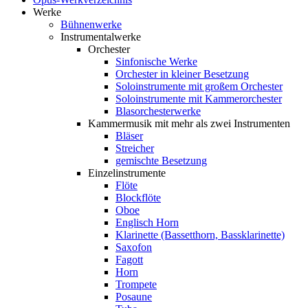
Werke
Bühnenwerke
Instrumentalwerke
Orchester
Sinfonische Werke
Orchester in kleiner Besetzung
Soloinstrumente mit großem Orchester
Soloinstrumente mit Kammerorchester
Blasorchesterwerke
Kammermusik mit mehr als zwei Instrumenten
Bläser
Streicher
gemischte Besetzung
Einzelinstrumente
Flöte
Blockflöte
Oboe
Englisch Horn
Klarinette (Bassetthorn, Bassklarinette)
Saxofon
Fagott
Horn
Trompete
Posaune