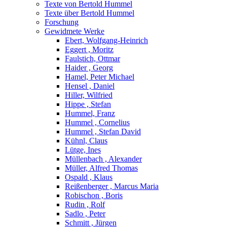
Texte von Bertold Hummel
Texte über Bertold Hummel
Forschung
Gewidmete Werke
Ebert, Wolfgang-Heinrich
Eggert , Moritz
Faulstich, Ottmar
Haider , Georg
Hamel, Peter Michael
Hensel , Daniel
Hiller, Wilfried
Hippe , Stefan
Hummel, Franz
Hummel , Cornelius
Hummel , Stefan David
Kühnl, Claus
Lütge, Ines
Müllenbach , Alexander
Müller, Alfred Thomas
Ospald , Klaus
Reißenberger , Marcus Maria
Robischon , Boris
Rudin , Rolf
Sadlo , Peter
Schmitt , Jürgen