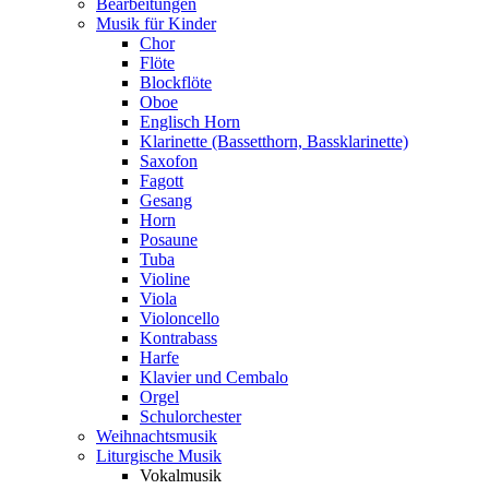
Bearbeitungen
Musik für Kinder
Chor
Flöte
Blockflöte
Oboe
Englisch Horn
Klarinette (Bassetthorn, Bassklarinette)
Saxofon
Fagott
Gesang
Horn
Posaune
Tuba
Violine
Viola
Violoncello
Kontrabass
Harfe
Klavier und Cembalo
Orgel
Schulorchester
Weihnachtsmusik
Liturgische Musik
Vokalmusik