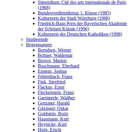
Stipendium: Cité des arts internationale de Paris
(1968)
Bundesverdienstkreuz 1. Klasse (1985)
Kulturpreis der Stadt Würzburg (1988)
Friedrich-Baur-Preis der Bayerischen Akademie
der Schönen Künste (1996)
Kulturpreis der Deutschen Katholiken (1998)
Studierende
Begegnungen
Berndsen, Werner
Bohner, Waldemar
Brown, Marion
Buschmann, Eberhard
Epstein, Joshua
Fehrenbach, Franz
Fink, Siegfried
Flackus, Ernst
Fleckenstein, Franz
Gaemperle, Walther
Genzmer, Harald
Gitzinger, Oskar
Goldstein, Boris
Hausmann, Kurt
Heynicke, Kurt
Horn, Erwin