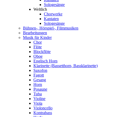
Sologesänge
Weltlich
Chorwerke
Kantaten
Sologesänge
Bühnen-, Hörspiel-, Filmmusiken
Bearbeitungen
Musik für Kinder
Chor
Flöte
Blockflöte
Oboe
Englisch Horn
Klarinette (Bassetthorn, Bassklarinette)
Saxofon
Fagott
Gesang
Horn
Posaune
Tuba
Violine
Viola
Violoncello
Kontrabass