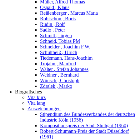
Müller, Alfred Thomas
Ospald , Klaus
Reißenberger , Marcus Maria
Robischon , Boris
Rudin , Rolf
Sadlo , Peter
Schmitt , Jürgen
Schneid, Tobias PM
Schneider , Joachim F.W.
Schultheiß , Ulrich
Tiedemann, Hans-Joachim
Trojahn , Manfred
Walter , Stefan Johannes
Weidner , Bernhard
Wünsch , Christoph
Zdralek , Marko
Biografisches
Vita kurz
Vita lang
Auszeichnungen
Stipendium des Bundesverbandes der deutschen
Industrie Köln (1956)
Kompositionspreis der Stadt Stuttgart (1960)
Robert-Schumann-Preis der Stadt Düsseldorf
(1961)