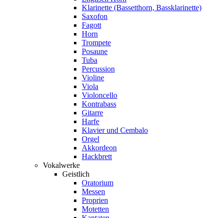
Klarinette (Bassetthorn, Bassklarinette)
Saxofon
Fagott
Horn
Trompete
Posaune
Tuba
Percussion
Violine
Viola
Violoncello
Kontrabass
Gitarre
Harfe
Klavier und Cembalo
Orgel
Akkordeon
Hackbrett
Vokalwerke
Geistlich
Oratorium
Messen
Proprien
Motetten
Kantaten