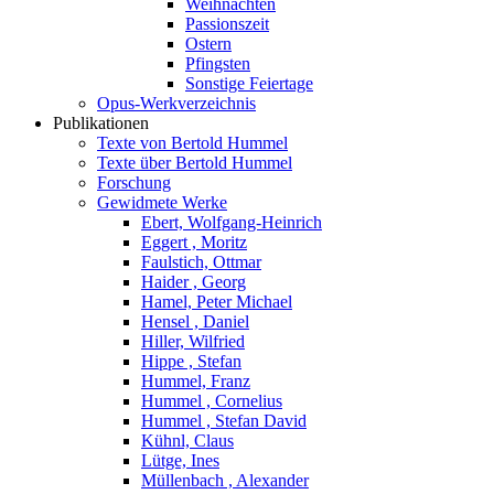
Weihnachten
Passionszeit
Ostern
Pfingsten
Sonstige Feiertage
Opus-Werkverzeichnis
Publikationen
Texte von Bertold Hummel
Texte über Bertold Hummel
Forschung
Gewidmete Werke
Ebert, Wolfgang-Heinrich
Eggert , Moritz
Faulstich, Ottmar
Haider , Georg
Hamel, Peter Michael
Hensel , Daniel
Hiller, Wilfried
Hippe , Stefan
Hummel, Franz
Hummel , Cornelius
Hummel , Stefan David
Kühnl, Claus
Lütge, Ines
Müllenbach , Alexander