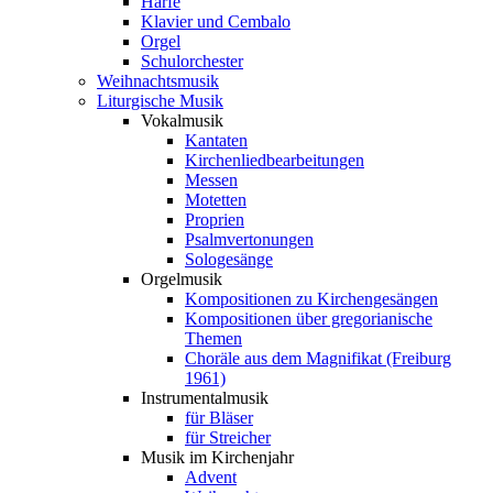
Harfe
Klavier und Cembalo
Orgel
Schulorchester
Weihnachtsmusik
Liturgische Musik
Vokalmusik
Kantaten
Kirchenliedbearbeitungen
Messen
Motetten
Proprien
Psalmvertonungen
Sologesänge
Orgelmusik
Kompositionen zu Kirchengesängen
Kompositionen über gregorianische
Themen
Choräle aus dem Magnifikat (Freiburg
1961)
Instrumentalmusik
für Bläser
für Streicher
Musik im Kirchenjahr
Advent