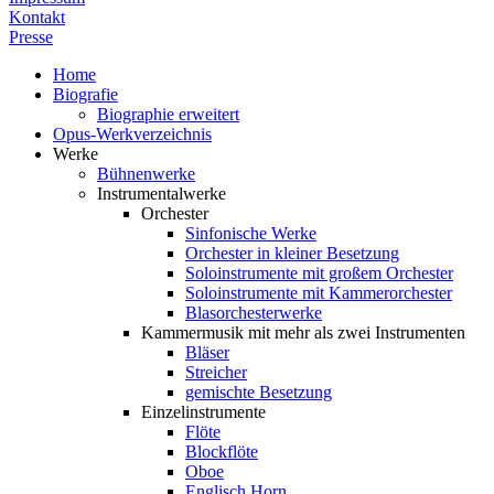
Kontakt
Presse
Home
Biografie
Biographie erweitert
Opus-Werkverzeichnis
Werke
Bühnenwerke
Instrumentalwerke
Orchester
Sinfonische Werke
Orchester in kleiner Besetzung
Soloinstrumente mit großem Orchester
Soloinstrumente mit Kammerorchester
Blasorchesterwerke
Kammermusik mit mehr als zwei Instrumenten
Bläser
Streicher
gemischte Besetzung
Einzelinstrumente
Flöte
Blockflöte
Oboe
Englisch Horn