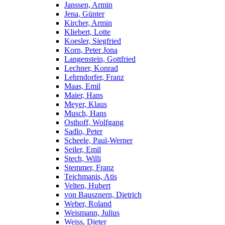
Janssen, Armin
Jena, Günter
Kircher, Armin
Kliebert, Lotte
Koesler, Siegfried
Korn, Peter Jona
Langenstein, Gottfried
Lechner, Konrad
Lehrndorfer, Franz
Maas, Emil
Maier, Hans
Meyer, Klaus
Musch, Hans
Osthoff, Wolfgang
Sadlo, Peter
Scheele, Paul-Werner
Seiler, Emil
Stech, Willi
Stemmer, Franz
Teichmanis, Atis
Velten, Hubert
von Bausznern, Dietrich
Weber, Roland
Weismann, Julius
Weiss, Dieter