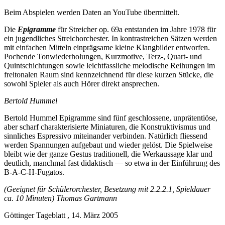
Beim Abspielen werden Daten an YouTube übermittelt.
Die
Epigramme
für Streicher op. 69a entstanden im Jahre 1978 für
ein jugendliches Streichorchester. In kontrastreichen Sätzen werden
mit einfachen Mitteln einprägsame kleine Klangbilder entworfen.
Pochende Tonwiederholungen, Kurzmotive, Terz-, Quart- und
Quintschichtungen sowie leichtfassliche melodische Reihungen im
freitonalen Raum sind kennzeichnend für diese kurzen Stücke, die
sowohl Spieler als auch Hörer direkt ansprechen.
Bertold Hummel
Bertold Hummel Epigramme sind fünf geschlossene, unprätentiöse,
aber scharf charakterisierte Miniaturen, die Konstruktivismus und
sinnliches Espressivo miteinander verbinden. Natürlich fliessend
werden Spannungen aufgebaut und wieder gelöst. Die Spielweise
bleibt wie der ganze Gestus traditionell, die Werkaussage klar und
deutlich, manchmal fast didaktisch — so etwa in der Einführung des
B-A-C-H-Fugatos.
(Geeignet für Schülerorchester, Besetzung mit 2.2.2.1, Spieldauer
ca. 10 Minuten) Thomas Gartmann
Göttinger Tageblatt , 14. März 2005