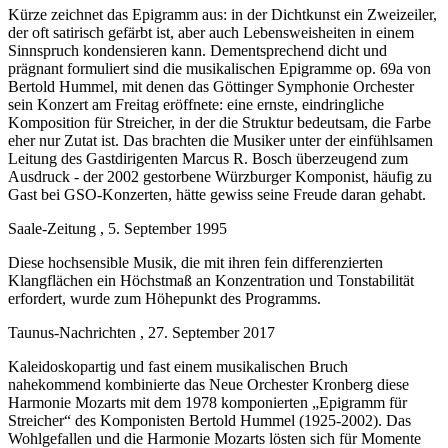
Kürze zeichnet das Epigramm aus: in der Dichtkunst ein Zweizeiler,
der oft satirisch gefärbt ist, aber auch Lebensweisheiten in einem
Sinnspruch kondensieren kann. Dementsprechend dicht und
prägnant formuliert sind die musikalischen Epigramme op. 69a von
Bertold Hummel, mit denen das Göttinger Symphonie Orchester
sein Konzert am Freitag eröffnete: eine ernste, eindringliche
Komposition für Streicher, in der die Struktur bedeutsam, die Farbe
eher nur Zutat ist. Das brachten die Musiker unter der einfühlsamen
Leitung des Gastdirigenten Marcus R. Bosch überzeugend zum
Ausdruck - der 2002 gestorbene Würzburger Komponist, häufig zu
Gast bei GSO-Konzerten, hätte gewiss seine Freude daran gehabt.
Saale-Zeitung , 5. September 1995
Diese hochsensible Musik, die mit ihren fein differenzierten
Klangflächen ein Höchstmaß an Konzentration und Tonstabilität
erfordert, wurde zum Höhepunkt des Programms.
Taunus-Nachrichten , 27. September 2017
Kaleidoskopartig und fast einem musikalischen Bruch
nahekommend kombinierte das Neue Orchester Kronberg diese
Harmonie Mozarts mit dem 1978 komponierten „Epigramm für
Streicher“ des Komponisten Bertold Hummel (1925-2002). Das
Wohlgefallen und die Harmonie Mozarts lösten sich für Momente