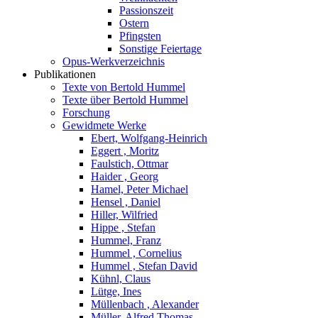
Passionszeit
Ostern
Pfingsten
Sonstige Feiertage
Opus-Werkverzeichnis
Publikationen
Texte von Bertold Hummel
Texte über Bertold Hummel
Forschung
Gewidmete Werke
Ebert, Wolfgang-Heinrich
Eggert , Moritz
Faulstich, Ottmar
Haider , Georg
Hamel, Peter Michael
Hensel , Daniel
Hiller, Wilfried
Hippe , Stefan
Hummel, Franz
Hummel , Cornelius
Hummel , Stefan David
Kühnl, Claus
Lütge, Ines
Müllenbach , Alexander
Müller, Alfred Thomas