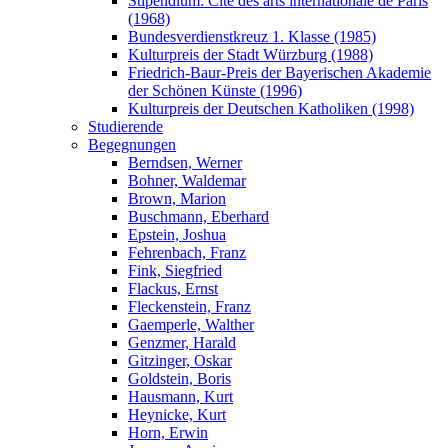
Stipendium: Cité des arts internationale de Paris
(1968)
Bundesverdienstkreuz 1. Klasse (1985)
Kulturpreis der Stadt Würzburg (1988)
Friedrich-Baur-Preis der Bayerischen Akademie
der Schönen Künste (1996)
Kulturpreis der Deutschen Katholiken (1998)
Studierende
Begegnungen
Berndsen, Werner
Bohner, Waldemar
Brown, Marion
Buschmann, Eberhard
Epstein, Joshua
Fehrenbach, Franz
Fink, Siegfried
Flackus, Ernst
Fleckenstein, Franz
Gaemperle, Walther
Genzmer, Harald
Gitzinger, Oskar
Goldstein, Boris
Hausmann, Kurt
Heynicke, Kurt
Horn, Erwin