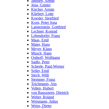
Janssen, Armin
Jena, Günter
Kircher, Armin
Kliebert, Lotte
Koesler, Siegfried
Korn, Peter Jona
Langenstein, Gottfried
Lechner, Konrad
Lehrndorfer, Franz
Maas, Emil
Maier, Hans
Meyer, Klaus
Musch, Hans
Osthoff, Wolfgang
Sadlo, Peter
Scheele, Paul-Werner
Seiler, Emil
Stech, Willi
Stemmer, Franz
Teichmanis, Atis
Velten, Hubert
von Bausznern, Dietrich
Weber, Roland
Weismann, Julius
Weiss, Dieter