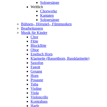
Sologesänge
Weltlich
Chorwerke
Kantaten
Sologesänge
Bühnen-, Hörspiel-, Filmmusiken
Bearbeitungen
Musik für Kinder
Chor
Flöte
Blockflöte
Oboe
Englisch Horn
Klarinette (Bassetthorn, Bassklarinette)
Saxofon
Fagott
Gesang
Horn
Posaune
Tuba
Violine
Viola
Violoncello
Kontrabass
Harfe