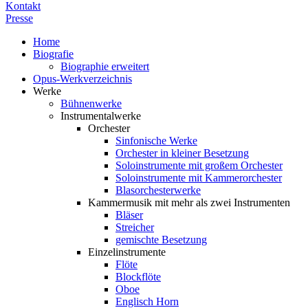
Kontakt
Presse
Home
Biografie
Biographie erweitert
Opus-Werkverzeichnis
Werke
Bühnenwerke
Instrumentalwerke
Orchester
Sinfonische Werke
Orchester in kleiner Besetzung
Soloinstrumente mit großem Orchester
Soloinstrumente mit Kammerorchester
Blasorchesterwerke
Kammermusik mit mehr als zwei Instrumenten
Bläser
Streicher
gemischte Besetzung
Einzelinstrumente
Flöte
Blockflöte
Oboe
Englisch Horn