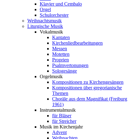
Klavier und Cembalo
Orgel
Schulorchester
Weihnachtsmusik
Liturgische Musik
Vokalmusik
Kantaten
Kirchenliedbearbeitungen
Messen
Motetten
Proprien
Psalmvertonungen
Sologesänge
Orgelmusik
Kompositionen zu Kirchengesängen
Kompositionen über gregorianische
Themen
Choräle aus dem Magnifikat (Freiburg
1961)
Instrumentalmusik
für Bläser
für Streicher
Musik im Kirchenjahr
Advent
Weihnachten