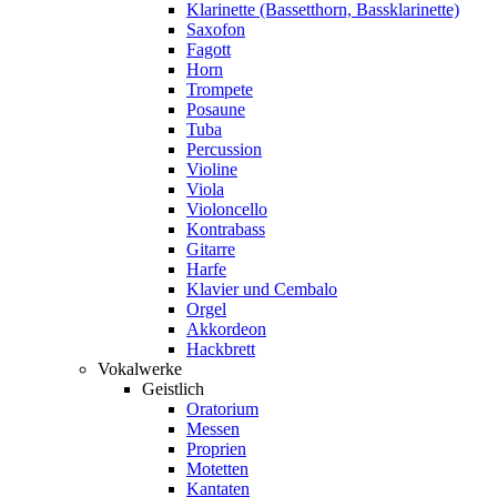
Klarinette (Bassetthorn, Bassklarinette)
Saxofon
Fagott
Horn
Trompete
Posaune
Tuba
Percussion
Violine
Viola
Violoncello
Kontrabass
Gitarre
Harfe
Klavier und Cembalo
Orgel
Akkordeon
Hackbrett
Vokalwerke
Geistlich
Oratorium
Messen
Proprien
Motetten
Kantaten