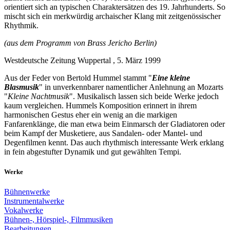
orientiert sich an typischen Charaktersätzen des 19. Jahrhunderts. So
mischt sich ein merkwürdig archaischer Klang mit zeitgenössischer
Rhythmik.
(aus dem Programm von Brass Jericho Berlin)
Westdeutsche Zeitung Wuppertal , 5. März 1999
Aus der Feder von Bertold Hummel stammt "
Eine kleine
Blasmusik
" in unverkennbarer namentlicher Anlehnung an Mozarts
"
Kleine Nachtmusik
". Musikalisch lassen sich beide Werke jedoch
kaum vergleichen. Hummels Komposition erinnert in ihrem
harmonischen Gestus eher ein wenig an die markigen
Fanfarenklänge, die man etwa beim Einmarsch der Gladiatoren oder
beim Kampf der Musketiere, aus Sandalen- oder Mantel- und
Degenfilmen kennt. Das auch rhythmisch interessante Werk erklang
in fein abgestufter Dynamik und gut gewählten Tempi.
Werke
Bühnenwerke
Instrumentalwerke
Vokalwerke
Bühnen-, Hörspiel-, Filmmusiken
Bearbeitungen