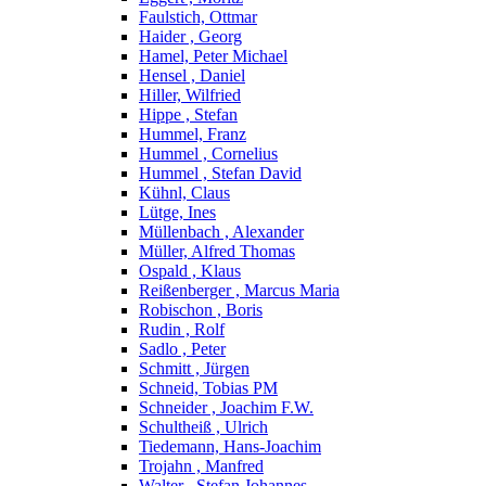
Faulstich, Ottmar
Haider , Georg
Hamel, Peter Michael
Hensel , Daniel
Hiller, Wilfried
Hippe , Stefan
Hummel, Franz
Hummel , Cornelius
Hummel , Stefan David
Kühnl, Claus
Lütge, Ines
Müllenbach , Alexander
Müller, Alfred Thomas
Ospald , Klaus
Reißenberger , Marcus Maria
Robischon , Boris
Rudin , Rolf
Sadlo , Peter
Schmitt , Jürgen
Schneid, Tobias PM
Schneider , Joachim F.W.
Schultheiß , Ulrich
Tiedemann, Hans-Joachim
Trojahn , Manfred
Walter , Stefan Johannes