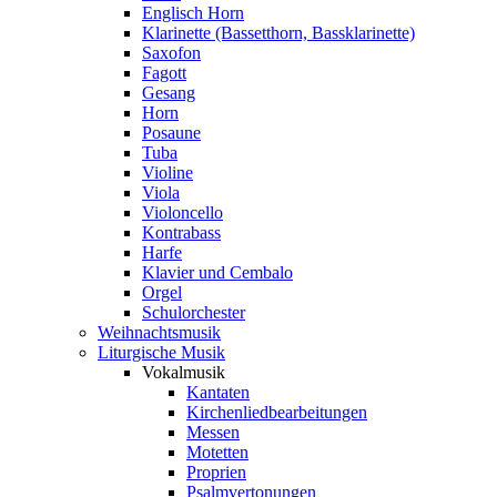
Englisch Horn
Klarinette (Bassetthorn, Bassklarinette)
Saxofon
Fagott
Gesang
Horn
Posaune
Tuba
Violine
Viola
Violoncello
Kontrabass
Harfe
Klavier und Cembalo
Orgel
Schulorchester
Weihnachtsmusik
Liturgische Musik
Vokalmusik
Kantaten
Kirchenliedbearbeitungen
Messen
Motetten
Proprien
Psalmvertonungen