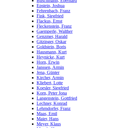
Buschmann, Eberhard
Epstein, Joshua
Fehrenbach, Franz
Fink, Siegfried
Flackus, Ernst
Fleckenstein, Franz
Gaemperle, Walther
Genzmer, Harald
Gitzinger, Oskar
Goldstein, Boris
Hausmann, Kurt
Heynicke, Kurt
Horn, Erwin
Janssen, Armin
Jena, Günter
Kircher, Armin
Kliebert, Lotte
Koesler, Siegfried
Korn, Peter Jona
Langenstein, Gottfried
Lechner, Konrad
Lehrndorfer, Franz
Maas, Emil
Maier, Hans
Meyer, Klaus