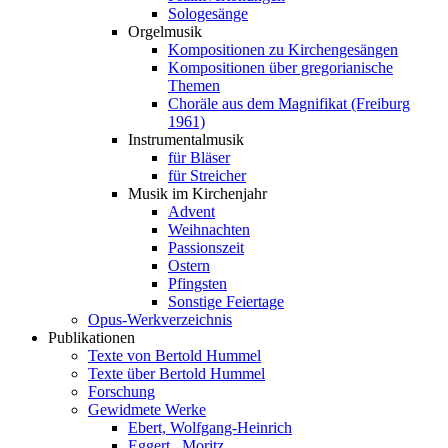
Sologesänge
Orgelmusik
Kompositionen zu Kirchengesängen
Kompositionen über gregorianische
Themen
Choräle aus dem Magnifikat (Freiburg
1961)
Instrumentalmusik
für Bläser
für Streicher
Musik im Kirchenjahr
Advent
Weihnachten
Passionszeit
Ostern
Pfingsten
Sonstige Feiertage
Opus-Werkverzeichnis
Publikationen
Texte von Bertold Hummel
Texte über Bertold Hummel
Forschung
Gewidmete Werke
Ebert, Wolfgang-Heinrich
Eggert , Moritz