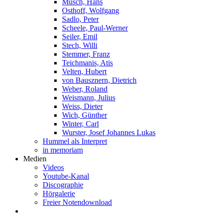
Musch, Hans
Osthoff, Wolfgang
Sadlo, Peter
Scheele, Paul-Werner
Seiler, Emil
Stech, Willi
Stemmer, Franz
Teichmanis, Atis
Velten, Hubert
von Bausznern, Dietrich
Weber, Roland
Weismann, Julius
Weiss, Dieter
Wich, Günther
Winter, Carl
Wurster, Josef Johannes Lukas
Hummel als Interpret
in memoriam
Medien
Videos
Youtube-Kanal
Discographie
Hörgalerie
Freier Notendownload