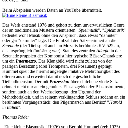
Beim Abspielen werden Daten an YouTube übermittelt.
Das Werk entstand 1976 und gehört zu dem unverwüstlichen Genre
der an traditionellen Mustern orientierten "
Spielmusik
". "
Spielmusik
"
bedeutet wohl Musik ohne den Anspruch, dass etwas "dahinter"
oder gar "darunter" läge. Die Fünfzahl der Sätze erinnert an die
Serenade
(der Titel spielt auch an Mozarts berühmtes KV 525 an,
das ursprünglich fünfsätzig war). Statt des zentralen
Adagio
in der
Serenade gruppiert der Komponist hier typische Bläser-Charaktere
um ein
Intermezzo
. Das Klangbild wird nicht zuletzt von der
paarigen Besetzung (drei Trompeten, drei Posaunen) geprägt.
Hummel spielt die hiermit angelegte imitative Mehrchörigkeit des
öfteren aus und erweitert damit noch die geschichtliche
Tiefendimension. Der mit
Prozession
überschriebene vierte Satz
erinnert nicht nur an ein genuines Einsatzgebiet der Blasinstrumente,
sondern auch an den Wechselgesang, den Urgrund der
Mehrchörigkeit, und in seinem verklingenden Schluss sodann an ein
berühmtes Vorgängerstück: den Pilgermarsch aus Berlioz' "
Harold
in Italien
".
Thomas Röder
„Eine kleine Blasmusik“ (1976) von Bertold Hummel (geb.1925)