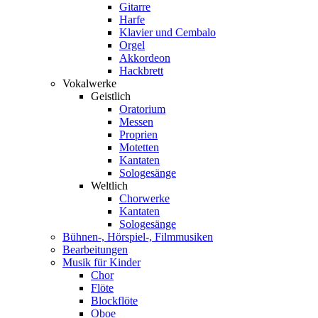
Gitarre
Harfe
Klavier und Cembalo
Orgel
Akkordeon
Hackbrett
Vokalwerke
Geistlich
Oratorium
Messen
Proprien
Motetten
Kantaten
Sologesänge
Weltlich
Chorwerke
Kantaten
Sologesänge
Bühnen-, Hörspiel-, Filmmusiken
Bearbeitungen
Musik für Kinder
Chor
Flöte
Blockflöte
Oboe