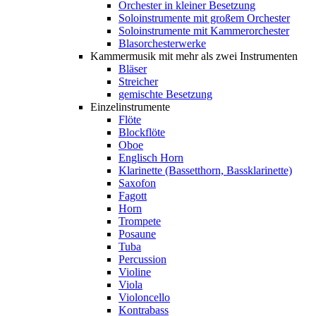
Orchester in kleiner Besetzung
Soloinstrumente mit großem Orchester
Soloinstrumente mit Kammerorchester
Blasorchesterwerke
Kammermusik mit mehr als zwei Instrumenten
Bläser
Streicher
gemischte Besetzung
Einzelinstrumente
Flöte
Blockflöte
Oboe
Englisch Horn
Klarinette (Bassetthorn, Bassklarinette)
Saxofon
Fagott
Horn
Trompete
Posaune
Tuba
Percussion
Violine
Viola
Violoncello
Kontrabass